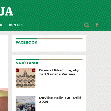
AR
KONTAKT
FACEBOOK
NAJČITANIJE
Džemat Kikači bogatiji
za 20 učača Kur'ana
Dovište Pašin put- Orlić
2026