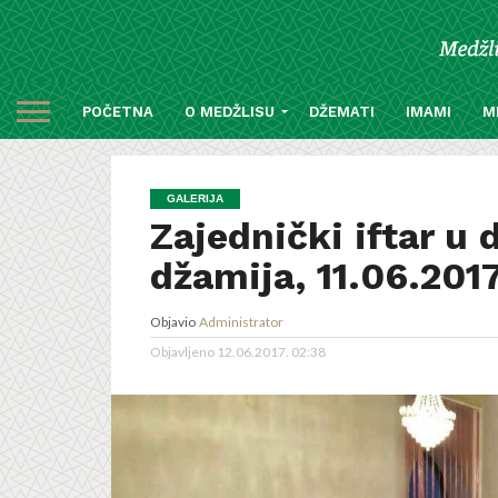
POČETNA
O MEDŽLISU
DŽEMATI
IMAMI
M
GALERIJA
Zajednički iftar u
džamija, 11.06.2017
Objavio
Administrator
Objavljeno
12.06.2017. 02:38