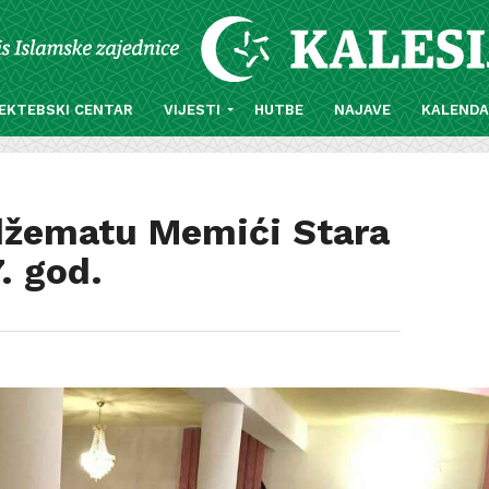
EKTEBSKI CENTAR
VIJESTI
HUTBE
NAJAVE
KALEND
 džematu Memići Stara
. god.