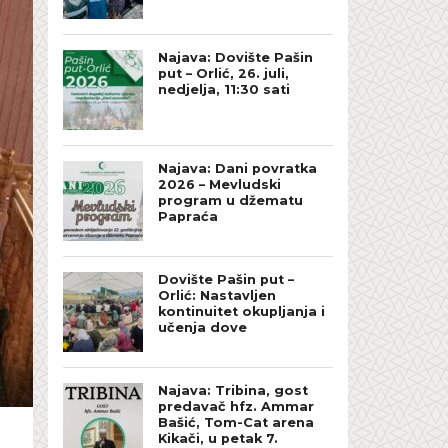
Najava: Dovište Pašin
put – Orlić, 26. juli,
nedjelja, 11:30 sati
Najava: Dani povratka
2026 – Mevludski
program u džematu
Papraća
Dovište Pašin put –
Orlić: Nastavljen
kontinuitet okupljanja i
učenja dove
Najava: Tribina, gost
predavač hfz. Ammar
Bašić, Tom-Cat arena
Kikači, u petak 7.