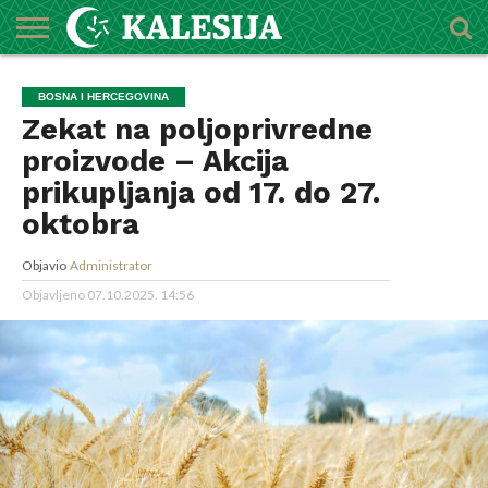
POČETNA
O
DŽEMATI
IMAMI
MEKTEBSKI
VIJESTI
HUTBE
NAJAVE
KALENDAR
KONTAKT
BOSNA I HERCEGOVINA
MEDŽLISU
CENTAR
Zekat na poljoprivredne
proizvode – Akcija
prikupljanja od 17. do 27.
oktobra
Objavio
Administrator
Objavljeno
07.10.2025. 14:56