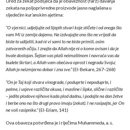
Ured za zekat podsjeća da je obaveznost (farz) davanja
zekata na poljoprivredne proizvode jasno naglašena u
sljedećim kur’anskim ajetima:
“O vjernici, udjeljujte od lijepih stvari koje stičete i od onoga što
vam Mi iz zemlje dajemo. Ne izdvajajte ono što ne vrijedi da
biste to udijelili, kad ni vi sami to ne biste primili, osim
zatvorenih očiju. I znajte da Allah nije ni o kome ovisan i da je
hvale dostojan. Šejtan vas plaši neimaštinom i navraća vas da
budete škrtari, a Allah vam obećava oprost i nagradu Svoju;
Allah je neizmjerno dobar i zna sve.”
(El-Bekare, 267–268)
“On je Taj koji stvara vinograde, i poduprte i nepoduprte, i
palme, i usjeve različita okusa, i masline i šipke, slične i različite
– jedite plodove njihove kada plod dadnu, i podajte na dan žetve
i berbe ono na što drugi pravo imaju (zekat). I ne rasipajte, jer On
ne voli rasipnike.”
(El-En‘am, 141)
Ova obaveza potvrđena je i riječima Muhammeda, a. s.