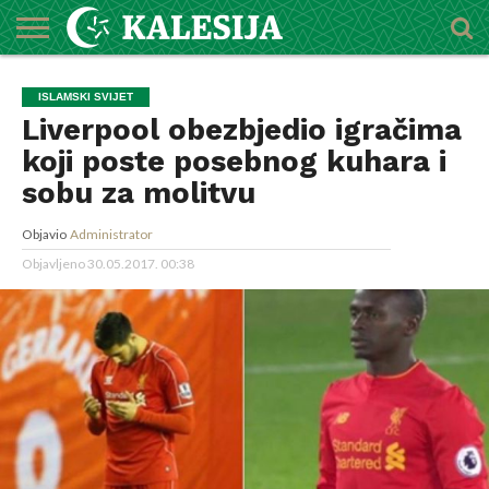
POČETNA
O
DŽEMATI
IMAMI
MEKTEBSKI
VIJESTI
HUTBE
NAJAVE
KALENDAR
KONTAKT
ISLAMSKI SVIJET
MEDŽLISU
CENTAR
Liverpool obezbjedio igračima
koji poste posebnog kuhara i
sobu za molitvu
Objavio
Administrator
Objavljeno
30.05.2017. 00:38