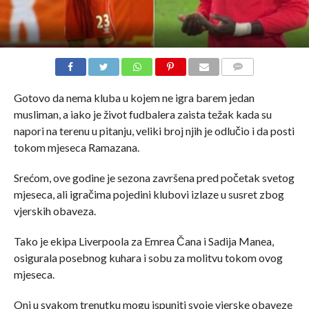
COMMENTS
Gotovo da nema kluba u kojem ne igra barem jedan
musliman, a iako je život fudbalera zaista težak kada su
napori na terenu u pitanju, veliki broj njih je odlučio i da posti
tokom mjeseca Ramazana.
Srećom, ove godine je sezona završena pred početak svetog
mjeseca, ali igračima pojedini klubovi izlaze u susret zbog
vjerskih obaveza.
Tako je ekipa Liverpoola za Emrea Čana i Sadija Manea,
osigurala posebnog kuhara i sobu za molitvu tokom ovog
mjeseca.
Oni u svakom trenutku mogu ispuniti svoje vjerske obaveze