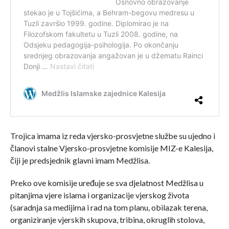
Trojica imama iz reda vjersko-prosvjetne službe su ujedno i
članovi stalne Vjersko-prosvjetne komisije MIZ-e Kalesija,
čiji je predsjednik glavni imam Medžlisa.
Preko ove komisije uređuje se sva djelatnost Medžlisa u
pitanjima vjere islama i organizacije vjerskog života
(saradnja sa medijima i rad na tom planu, obilazak terena,
organiziranje vjerskih skupova, tribina, okruglih stolova,