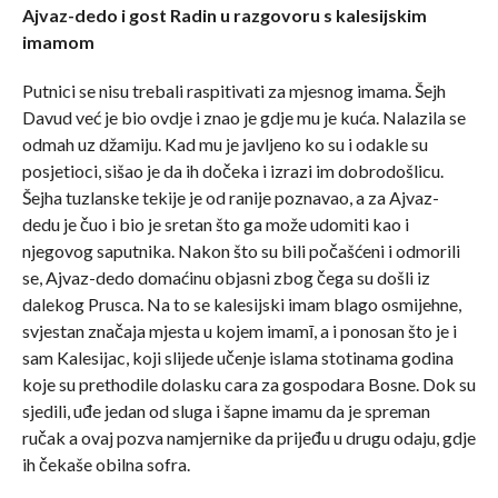
Ajvaz-dedo i gost Radin u razgovoru s kalesijskim
imamom
Putnici se nisu trebali raspitivati za mjesnog imama. Šejh
Davud već je bio ovdje i znao je gdje mu je kuća. Nalazila se
odmah uz džamiju. Kad mu je javljeno ko su i odakle su
posjetioci, sišao je da ih dočeka i izrazi im dobrodošlicu.
Šejha tuzlanske tekije je od ranije poznavao, a za Ajvaz-
dedu je čuo i bio je sretan što ga može udomiti kao i
njegovog saputnika. Nakon što su bili počašćeni i odmorili
se, Ajvaz-dedo domaćinu objasni zbog čega su došli iz
dalekog Prusca. Na to se kalesijski imam blago osmijehne,
svjestan značaja mjesta u kojem imamī, a i ponosan što je i
sam Kalesijac, koji slijede učenje islama stotinama godina
koje su prethodile dolasku cara za gospodara Bosne. Dok su
sjedili, uđe jedan od sluga i šapne imamu da je spreman
ručak a ovaj pozva namjernike da prijeđu u drugu odaju, gdje
ih čekaše obilna sofra.