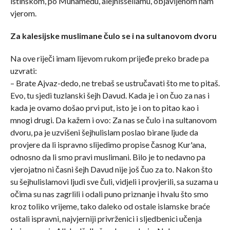
istinskom, po Muhamedu, alejhissellamu, objavljenom nam
vjerom.
Za kalesijske muslimane čulo se i na sultanovom dvoru
Na ove riječi imam lijevom rukom prijeđe preko brade pa
uzvrati:
– Brate Ajvaz-dedo, ne trebaš se ustručavati što me to pitaš.
Evo, tu sjedi tuzlanski šejh Davud. Kada je i on čuo za nas i
kada je ovamo došao prvi put, isto je i on to pitao kao i
mnogi drugi. Da kažem i ovo: Za nas se čulo i na sultanovom
dvoru, pa je uzvišeni šejhulislam poslao birane ljude da
provjere da li ispravno slijedimo propise časnog Kur'ana,
odnosno da li smo pravi muslimani. Bilo je to nedavno pa
vjerojatno ni časni šejh Davud nije još čuo za to. Nakon što
su šejhulislamovi ljudi sve čuli, vidjeli i provjerili, sa suzama u
očima su nas zagrlili i odali puno priznanje i hvalu što smo
kroz toliko vrijeme, tako daleko od ostale islamske braće
ostali ispravni, najvjerniji privrženici i sljedbenici učenja