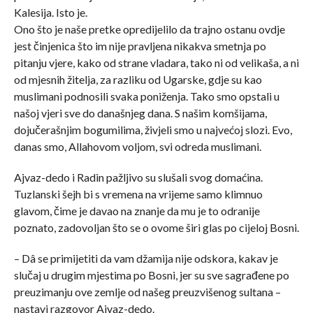
Kalesija. Isto je.
Ono što je naše pretke opredijelilo da trajno ostanu ovdje
jest činjenica što im nije pravljena nikakva smetnja po
pitanju vjere, kako od strane vladara, tako ni od velikaša, a ni
od mjesnih žitelja, za razliku od Ugarske, gdje su kao
muslimani podnosili svaka poniženja. Tako smo opstali u
našoj vjeri sve do današnjeg dana. S našim komšijama,
dojučerašnjim bogumilima, živjeli smo u najvećoj slozi. Evo,
danas smo, Allahovom voljom, svi odreda muslimani.
Ajvaz-dedo i Radin pažljivo su slušali svog domaćina.
Tuzlanski šejh bi s vremena na vrijeme samo klimnuo
glavom, čime je davao na znanje da mu je to odranije
poznato, zadovoljan što se o ovome širi glas po cijeloj Bosni.
– Dâ se primijetiti da vam džamija nije odskora, kakav je
slučaj u drugim mjestima po Bosni, jer su sve sagrađene po
preuzimanju ove zemlje od našeg preuzvišenog sultana –
nastavi razgovor Ajvaz-dedo.