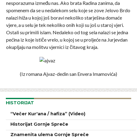
nesporazuma između nas. Ako brata Radina zanima, da
spomenem da se u nedalekom selu koje se zove Jelovo Brdo
nalazi hiža u kojoj još boravi nekoliko starješina domaće
vjere, a u selu je tek nekoliko onih koji su još u staroj vjeri.
Ostali su primili islam. Nedaleko od tog sela nalazi se jedna
pećina iz koje ističe vrelo, u kojoj se u proljeće na Jurjevdan
okupljaju na molitvu vjernici iz čitavog kraja.
(Iz romana Ajvaz-dedin san Envera Imamovića)
HISTORIJAT
“Večer Kur'ana / hafiza” (Video)
Historijat Gornje Spreče
Znamenita ulema Gornje Spreče