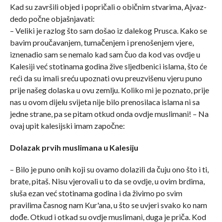
Kad su završili objed i popričali o običnim stvarima, Ajvaz-
dedo počne objašnjavati:
– Veliki je razlog što sam došao iz dalekog Prusca. Kako se
bavim proučavanjem, tumačenjem i prenošenjem vjere,
iznenadio sam se nemalo kad sam čuo da kod vas ovdje u
Kalesiji već stotinama godina žive sljedbenici islama, što će
reći da su imali sreću upoznati ovu preuzvišenu vjeru puno
prije našeg dolaska u ovu zemlju. Koliko mi je poznato, prije
nas u ovom dijelu svijeta nije bilo prenosilaca islama ni sa
jedne strane, pa se pitam otkud onda ovdje muslimani! – Na
ovaj upit kalesijski imam započne:
Dolazak prvih muslimana u Kalesiju
– Bilo je puno onih koji su ovamo dolazili da čuju ono što i ti,
brate, pitaš. Nisu vjerovali u to da se ovdje, u ovim brdima,
sluša ezan već stotinama godina i da živimo po svim
pravilima časnog nam Kur'ana, u što se uvjeri svako ko nam
dođe. Otkud i otkad su ovdje muslimani, duga je priča. Kod