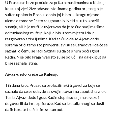
U Pruscu se brzo pročulo za priču o muslimanima u Kalesiji,
koji u toj vjeri žive odavno, stotinama godina prije nego je
sultan upokorio Bosnu i donio joj islam. U krugu mjesne
uleme o tome se često razgovaralo. Neki su u to izrazili
sumnju, ali ih je muftija uvjeravao da je to čuo svojim ušima
od tuzlanskog muftije, koji je bio u tom mjestu i da je
razgovarao s tim ljudima. Kad se čulo da se Ajvaz-dedo
sprema otići tamo i to provjeriti, svi su se uzradovali da će se
saznati o čemu se radi. Saznali su da će s njim poći i gost
Radin. Nije bilo kraja hvali što su se odlučili na daleki put da
bi se saznala istina.
Ajvaz-dedo kreće za Kalesiju
Tih dana kroz Prusac su prolazili neki trgovci za koje se
saznalo da će se odavde sa svojim tovarima zaputiti ravno u
Tuzlu. Ajvaz-dedo i gost Radin stupili su s njima u vezu i
dogovorili da im se pridruže. Kad su kretali, mnogi su došli
da ih isprate i zažele im sretan put.