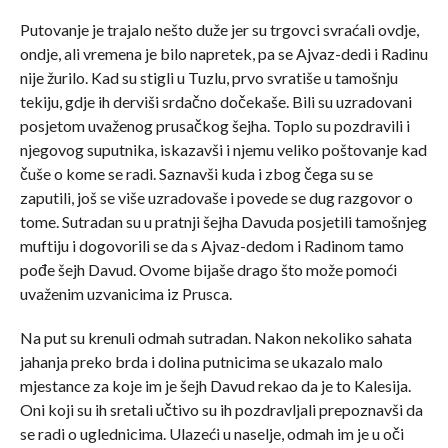
Putovanje je trajalo nešto duže jer su trgovci svraćali ovdje,
ondje, ali vremena je bilo napretek, pa se Ajvaz-dedi i Radinu
nije žurilo. Kad su stigli u Tuzlu, prvo svratiše u tamošnju
tekiju, gdje ih derviši srdačno dočekaše. Bili su uzradovani
posjetom uvaženog prusačkog šejha. Toplo su pozdravili i
njegovog suputnika, iskazavši i njemu veliko poštovanje kad
čuše o kome se radi. Saznavši kuda i zbog čega su se
zaputili, još se više uzradovaše i povede se dug razgovor o
tome. Sutradan su u pratnji šejha Davuda posjetili tamošnjeg
muftiju i dogovorili se da s Ajvaz-dedom i Radinom tamo
pođe šejh Davud. Ovome bijaše drago što može pomoći
uvaženim uzvanicima iz Prusca.
Na put su krenuli odmah sutradan. Nakon nekoliko sahata
jahanja preko brda i dolina putnicima se ukazalo malo
mjestance za koje im je šejh Davud rekao da je to Kalesija.
Oni koji su ih sretali učtivo su ih pozdravljali prepoznavši da
se radi o uglednicima. Ulazeći u naselje, odmah im je u oči