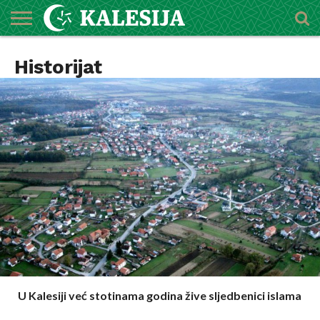
POČETNA
Historijat
O
DŽEMATI
IMAMI
MEKTEBSKI
VIJESTI
HUTBE
NAJAVE
KALENDAR
KONTAKT
MEDŽLISU
CENTAR
U Kalesiji već stotinama godina žive sljedbenici islama