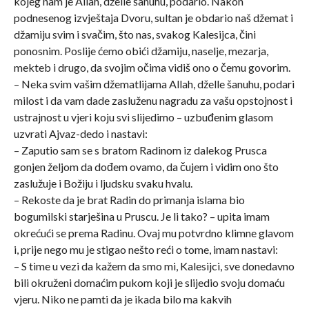
kojeg nam je Allah, dželle šanuhu, podario. Nakon
podnesenog izvještaja Dvoru, sultan je obdario naš džemat i
džamiju svim i svačim, što nas, svakog Kalesijca, čini
ponosnim. Poslije ćemo obići džamiju, naselje, mezarja,
mekteb i drugo, da svojim očima vidiš ono o čemu govorim.
– Neka svim vašim džematlijama Allah, dželle šanuhu, podari
milost i da vam dade zasluženu nagradu za vašu opstojnost i
ustrajnost u vjeri koju svi slijedimo – uzbuđenim glasom
uzvrati Ajvaz-dedo i nastavi:
– Zaputio sam se s bratom Radinom iz dalekog Prusca
gonjen željom da dođem ovamo, da čujem i vidim ono što
zaslužuje i Božiju i ljudsku svaku hvalu.
– Rekoste da je brat Radin do primanja islama bio
bogumilski starješina u Pruscu. Je li tako? – upita imam
okrećući se prema Radinu. Ovaj mu potvrdno klimne glavom
i, prije nego mu je stigao nešto reći o tome, imam nastavi:
– S time u vezi da kažem da smo mi, Kalesijci, sve donedavno
bili okruženi domaćim pukom koji je slijedio svoju domaću
vjeru. Niko ne pamti da je ikada bilo ma kakvih