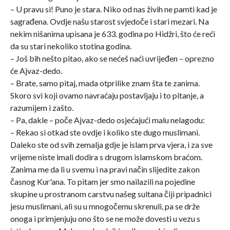
– U pravu si! Puno je stara. Niko od nas živih ne pamti kad je
sagrađena. Ovdje našu starost svjedoče i stari mezari. Na
nekim nišanima upisana je 633. godina po Hidžri, što će reći
da su stari nekoliko stotina godina.
– Još bih nešto pitao, ako se nećeš naći uvrijeđen – oprezno
će Ajvaz-dedo.
– Brate, samo pitaj, mada otprilike znam šta te zanima.
Skoro svi koji ovamo navraćaju postavljaju i to pitanje, a
razumijem i zašto.
– Pa, dakle – poče Ajvaz-dedo osjećajući malu nelagodu:
– Rekao si otkad ste ovdje i koliko ste dugo muslimani.
Daleko ste od svih zemalja gdje je islam prva vjera, i za sve
vrijeme niste imali dodira s drugom islamskom braćom.
Zanima me da li u svemu i na pravi način slijedite zakon
časnog Kur'ana. To pitam jer smo nailazili na pojedine
skupine u prostranom carstvu našeg sultana čiji pripadnici
jesu muslimani, ali su u mnogočemu skrenuli, pa se drže
onoga i primjenjuju ono što se ne može dovesti u vezu s