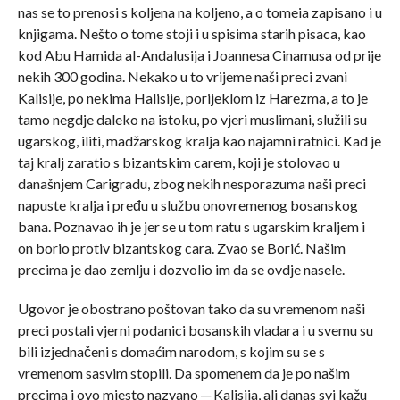
nas se to prenosi s koljena na koljeno, a o tomeia zapisano i u
knjigama. Nešto o tome stoji i u spisima starih pisaca, kao
kod Abu Hamida al-Andalusija i Joannesa Cinamusa od prije
nekih 300 godina. Nekako u to vrijeme naši preci zvani
Kalisije, po nekima Halisije, porijeklom iz Harezma, a to je
tamo negdje daleko na istoku, po vjeri muslimani, služili su
ugarskog, iliti, madžarskog kralja kao najamni ratnici. Kad je
taj kralj zaratio s bizantskim carem, koji je stolovao u
današnjem Carigradu, zbog nekih nesporazuma naši preci
napuste kralja i pređu u službu onovremenog bosanskog
bana. Poznavao ih je jer se u tom ratu s ugarskim kraljem i
on borio protiv bizantskog cara. Zvao se Borić. Našim
precima je dao zemlju i dozvolio im da se ovdje nasele.
Ugovor je obostrano poštovan tako da su vremenom naši
preci postali vjerni podanici bosanskih vladara i u svemu su
bili izjednačeni s domaćim narodom, s kojim su se s
vremenom sasvim stopili. Da spomenem da je po našim
precima i ovo mjesto nazvano ─ Kalisija, ali danas svi kažu