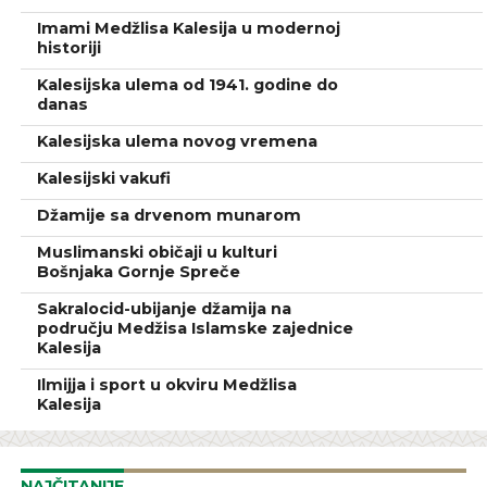
Imami Medžlisa Kalesija u modernoj
historiji
Kalesijska ulema od 1941. godine do
danas
Kalesijska ulema novog vremena
Kalesijski vakufi
Džamije sa drvenom munarom
Muslimanski običaji u kulturi
Bošnjaka Gornje Spreče
Sakralocid-ubijanje džamija na
području Medžisa Islamske zajednice
Kalesija
Ilmijja i sport u okviru Medžlisa
Kalesija
NAJČITANIJE