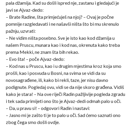
pala džamija. Kad su došli ispred nje, zastanu i gledajući je
javi se Ajvaz-dedo:
– Brate Radine, šta primjećuješ na njoj? – Ovaj je počne
pomnije razgledavati i ne našavši ništa što bi mu skrenulo
pažnju, uzvrati:
– Ne vidim ništa posebno. Sve je isto kao kod džamija u
našem Pruscu, munara kao i kod nas, okrenuta kako treba
prema Mekki, ne znam šta bih rekao.
– Evo šta! – poče Ajvaz-dedo:
– Kod nas u Pruscu, kao i u drugim mjestima kroz koja smo
prošli, kao i posvuda u Bosni, na svima se vidi da su
novosagrađene, ili, kako bi rekli, taze, jer nisu davno
podignute. Pogledaj ovu, vidi se da nije skoro građena. Vidiš
kako je stara! – Na ove riječi Radin pažljivije pogleda zgradu
i tek sada primijeti ono što je Ajvaz-dedi odmah palo u oči.
– Da, u pravu si! – odgovori Radin i nastavi:
– Jasno mi je zašto ti je to palo u oči. Sad ćemo saznati ono
zbog čega smo došli ovdje.