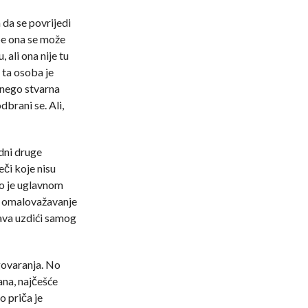
 da se povrijedi
be ona se može
 ali ona nije tu
 ta osoba je
 nego stvarna
dbrani se. Ali,
dni druge
či koje nisu
To je uglavnom
 i omalovažavanje
ava uzdići samog
ogovaranja. No
ana, najčešće
o priča je