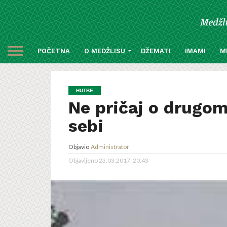
POČETNA
O MEDŽLISU
DŽEMATI
IMAMI
M
HUTBE
Ne pričaj o drugome
sebi
Objavio
Administrator
Objavljeno
23.03.2017. 20:43