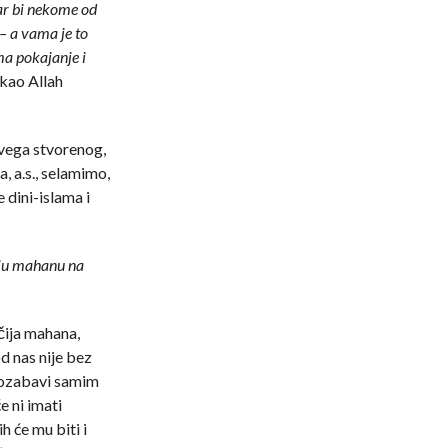
Zar bi nekome od
– a vama je to
ma pokajanje i
ekao Allah
svega stvorenog,
 a.s., selamimo,
 dini-islama i
iju mahanu na
čija mahana,
 od nas nije bez
 pozabavi samim
e ni imati
 će mu biti i