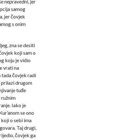
še nepravedni, jer
epcija samog
a, jer čovjek
samog s onim
eg, zna se desiti
 čovjek koji sam o
g koju je vidio
e vrati na
a tada čovjek radi
 prilazi drugom
njivanje tuđe
e ružnim
anje. Iako je
 Kur’anom se ono
koji o sebi ima
govara. Taj drugi,
rijedio, čovjek ga