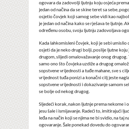
ogovara da zadovolji ljutnju koju osjeća prema
jedan od načina da se skine teret sa sebe, pogo
osjetio čovjek koji samog sebe vidi kao najbo
je jedan od načina kako se rješava te ljutnje. A
određenu osobu, svoju ljutnju zadovoljava ogo
Kada lahkomisleni čovjek, koji je sebi umislio d
osjeti da je neko drugi bolji, poslije ljutne koj
drugom, slijedi omalovažavanje onog drugog. 
samo ono što čovjeka uzdiže a drugog omalož
sopstvene vrijednosti a tuđe mahane, sve s cil
vrijednost tuđa ponizi a konačni cilj jeste nag
sopstvene vrijednosti i dokazivanje samom se
se bolje od nekog drugog.
Sljedeći korak, nakon ljutnje prema nekome i 
jesu šale i ismijavanje. Radeći to, imitirajući lju
leđa na način koji se njima ne bi svidio, na taj 
ogovaranje. Šale ponekad dovedu do ogovara