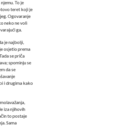
 njemu. To je
tovo teret koji je
ljeg. Ogovaranje
ko neko ne voli
varajući ga.
a je najbolji,
u je osjetio prema
Tada se priča
ava; spominju se
jem da se
lašavanje
bi i drugima kako
omolavažanja,
de iza njihovih
način to postaje
nja. Sama