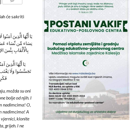
COMMENTS
ah će sakriti
يَا أَيُّهَا الَّذِينَ آمَنُ
نِسَاء مِّن نِّسَاء عَسَى أَ
بِالْأَلْقَابِ بِئْسَ الا
يَا أَيُّهَا الَّذِينَ آ
تَجَسَّسُوا وَلَا يَغْتَب ب
فَكَرِه
aju, možda su oni
e bolje od njih. I
nim nadimcima! O,
vim nadimcima! A
vjernici, klonite
, grijeh. I ne