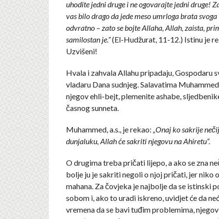
uhodite jedni druge i ne ogovarajte jedni druge! 
vas bilo drago da jede meso umrloga brata svoga 
odvratno – zato se bojte Allaha, Allah, zaista, pri
samilostan je.”
(El-Hudžurat, 11-12.) Istinu je r
Uzvišeni!
Hvala i zahvala Allahu pripadaju, Gospodaru 
vladaru Dana sudnjeg. Salavatima Muhammeda,
njegov ehli-bejt, plemenite ashabe, sljedbenike
časnog sunneta.
Muhammed, a.s., je rekao:
„Onaj ko sakrije neč
dunjaluku, Allah će sakriti njegovu na Ahiretu“.
O drugima treba pričati lijepo, a ako se zna ne
bolje ju je sakriti negoli o njoj pričati, jer niko
mahana. Za čovjeka je najbolje da se istinski
sobom i, ako to uradi iskreno, uvidjet će da neć
vremena da se bavi tuđim problemima, njegovih