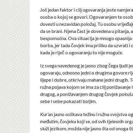
Još jedan faktor i cilj ogovaranja jeste namjera
osoba o kojoj se govori. Ogovaranjem te oso
dovesti u nezavidan položaj. Tu osobu vrijeđaju,
da se brani. Njena čast je dovedena u pitanja, a
bespomoćna. Ova situacija je mnogo opasnija
borba, jer tada čovjek ima priliku da uzvrati i o
kada je riječ o ogovaranju to nije moguće.
Iz svega navedenog je jasno zbog čega ljudi je
ogovaraju, odnosno jedni o drugima govore rije
lijepe i dobre, otkrivaju mahane jedni drugih. 
ružna pojava kojom se ima za cilj ponižavanje
drugog, a ponižavanjem drugog čovjek pokuš
sebe i sebe pokazati boljim.
Kur’an jasno oslikava težinu i ružna svojstva 
međutim, čovjeku koji se, od svih tjelesnih org
služi jezikom, možda nije jasno šta od onoga št