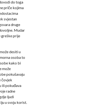
 dovodi do toga
šne priče kojima
 nedostacima
ek svjestan
ogovara druge
 dovoljne. Mudar
e greške prije
može desiti u
bomorna osoba to
 osobe kako bi
se može
sobe pokušavaju
e čovjek
u ili pokuđava
voje radne
dje ljudi
ju u svoju korist.