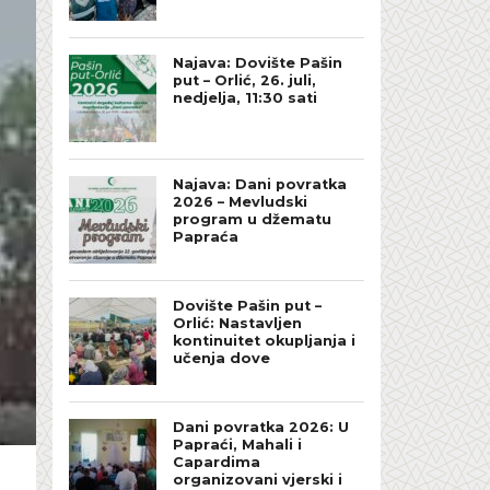
Najava: Dovište Pašin
put – Orlić, 26. juli,
nedjelja, 11:30 sati
Najava: Dani povratka
2026 – Mevludski
program u džematu
Papraća
Dovište Pašin put –
Orlić: Nastavljen
kontinuitet okupljanja i
učenja dove
Dani povratka 2026: U
Papraći, Mahali i
Capardima
organizovani vjerski i