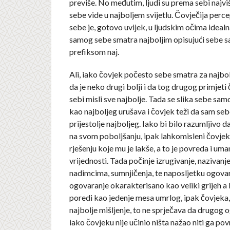
previše. No međutim, ljudi su prema sebi najvi
sebe vide u najboljem svijetlu. Čovječija perc
sebe je, gotovo uvijek, u ljudskim očima idealn
samog sebe smatra najboljim opisujući sebe 
prefiksom naj.
Ali, iako čovjek počesto sebe smatra za najbolj
da je neko drugi bolji i da tog drugog primjeti
sebi misli sve najbolje. Tada se slika sebe samo
kao najboljeg urušava i čovjek teži da sam seb
prijestolje najboljeg. Iako bi bilo razumljivo d
na svom poboljšanju, ipak lahkomisleni čovjek
rješenju koje mu je lakše, a to je povreda i uma
vrijednosti. Tada počinje izrugivanje, nazivanj
nadimcima, sumnjičenja, te naposljetku ogovar
ogovaranje okarakterisano kao veliki grijeh a
poredi kao jedenje mesa umrlog, ipak čovjeka, 
najbolje mišljenje, to ne sprječava da drugog o
iako čovjeku nije učinio ništa nažao niti ga pov