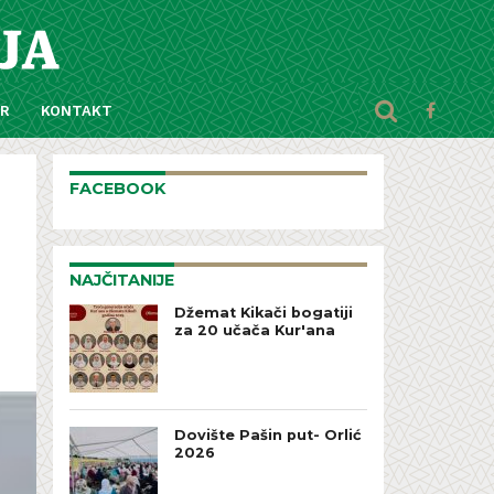
AR
KONTAKT
FACEBOOK
NAJČITANIJE
Džemat Kikači bogatiji
za 20 učača Kur'ana
Dovište Pašin put- Orlić
2026