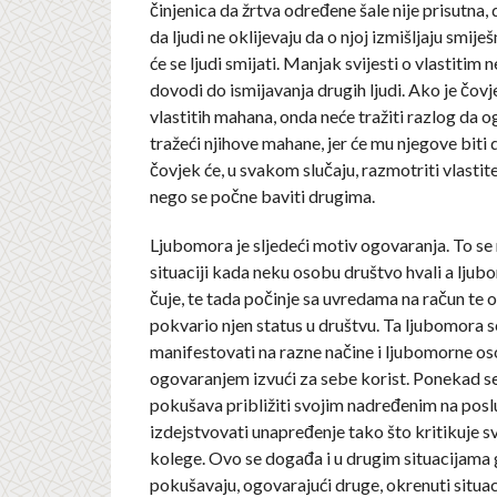
činjenica da žrtva određene šale nije prisutna,
da ljudi ne oklijevaju da o njoj izmišljaju smije
će se ljudi smijati. Manjak svijesti o vlastitim
dovodi do ismijavanja drugih ljudi. Ako je čovj
vlastitih mahana, onda neće tražiti razlog da 
tražeći njihove mahane, jer će mu njegove biti
čovjek će, u svakom slučaju, razmotriti vlastit
nego se počne baviti drugima.
Ljubomora je sljedeći motiv ogovaranja. To se 
situaciji kada neku osobu društvo hvali a lju
čuje, te tada počinje sa uvredama na račun te
pokvario njen status u društvu. Ta ljubomora 
manifestovati na razne načine i ljubomorne o
ogovaranjem izvući za sebe korist. Ponekad s
pokušava približiti svojim nadređenim na posl
izdejstvovati unapređenje tako što kritikuje s
kolege. Ovo se događa i u drugim situacijama g
pokušavaju, ogovarajući druge, okrenuti situaci