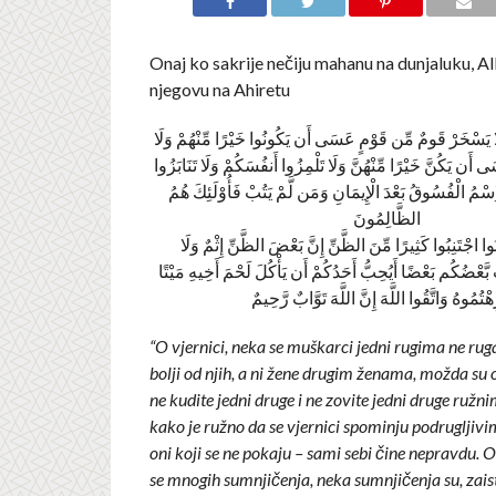
Onaj ko sakrije nečiju mahanu na dunjaluku, All
njegovu na Ahiretu
وا لَا يَسْخَرْ قَومٌ مِّن قَوْمٍ عَسَى أَن يَكُونُوا خَيْرًا مِّنْهُمْ وَلَا
ن يَكُنَّ خَيْرًا مِّنْهُنَّ وَلَا تَلْمِزُوا أَنفُسَكُمْ وَلَا تَنَابَزُوا
ِسْمُ الْفُسُوقُ بَعْدَ الْإِيمَانِ وَمَن لَّمْ يَتُبْ فَأُوْلَئِكَ هُمُ
الظَّالِمُونَ
مَنُوا اجْتَنِبُوا كَثِيرًا مِّنَ الظَّنِّ إِنَّ بَعْضَ الظَّنِّ إِثْمٌ وَلَا
َّعْضُكُم بَعْضًا أَيُحِبُّ أَحَدُكُمْ أَن يَأْكُلَ لَحْمَ أَخِيهِ مَيْتًا
ْتُمُوهُ وَاتَّقُوا اللَّهَ إِنَّ اللَّهَ تَوَّابٌ رَّحِيمٌ
“O vjernici, neka se muškarci jedni rugima ne rug
bolji od njih, a ni žene drugim ženama, možda su on
ne kudite jedni druge i ne zovite jedni druge ruž
kako je ružno da se vjernici spominju podruglji
oni koji se ne pokaju – sami sebi čine nepravdu. O 
se mnogih sumnjičenja, neka sumnjičenja su, zaista