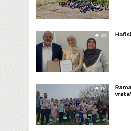
Hafis
868
Ramaz
1.1K
vrata