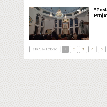
“Posl
1.3K
Prnja
STRANA 1 OD 20
1
2
3
4
5