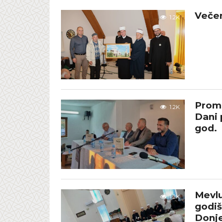
Večer
1.2K
Promo
1.2K
Dani 
god.
Mevlu
1.2K
godiš
Donje