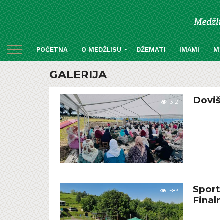
POČETNA
O MEDŽLISU
DŽEMATI
IMAMI
M
GALERIJA
Doviš
312
Sport
583
Final