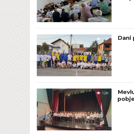
Dani 
1.2K
Mevlu
1.2K
pobje