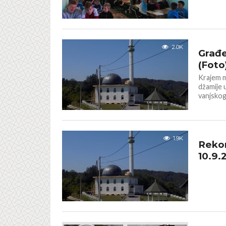
IZ NAŠIH
2.0K
Građe
(Foto
Krajem m
džamije 
vanjskog.
GALERIJA
1.9K
Rekon
10.9.
IZ NAŠIH