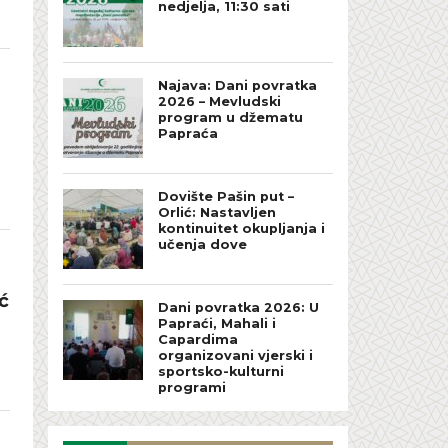
nedjelja, 11:30 sati
Najava: Dani povratka
2026 – Mevludski
program u džematu
Papraća
Dovište Pašin put –
Orlić: Nastavljen
kontinuitet okupljanja i
učenja dove
ć
Dani povratka 2026: U
Papraći, Mahali i
Capardima
organizovani vjerski i
sportsko-kulturni
programi