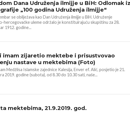
om Dana Udruženja ilmijje u BiH: Odlomak i
rafije „100 godina Udruženja ilmijje“
embar se obilježava kao Dan Udruženja ilmijje u BiH. Udruženje
-hercegovačke uleme održalo je konstituirajuću skupštinu za 28.
r 1912. godine...
 DŽEMATA
i imam zijaretio mektebe i prisustvovao
enju nastave u mektebima (Foto)
am Medžlisa Islamske zajednice Kalesija, Enver ef. Alić, posjetio je 21.
a 2019. godine (subota), od 8.30 do 10.30 sati, naše...
ta mektebima, 21.9.2019. god.