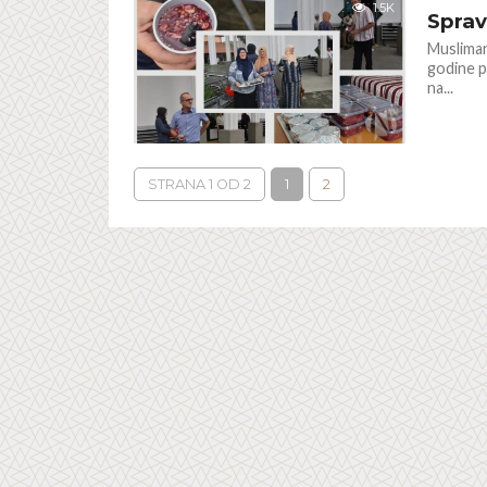
1.5K
Sprav
Musliman
godine p
na...
STRANA 1 OD 2
1
2