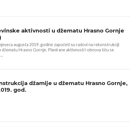
 DŽEMATA
vinske aktivnosti u džematu Hrasno Gornje
)
jeseca augusta 2019. godine započeti su radovi na rekonstrukciji
u džematu Hrasno Gornje. Planirane aktivnosti i obnova tiču se
..
strukcija džamije u džematu Hrasno Gornje,
2019. god.
 DŽEMATA