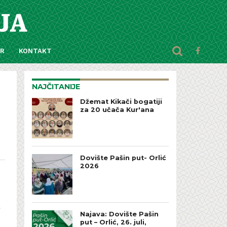
AR
KONTAKT
NAJČITANIJE
Džemat Kikači bogatiji
za 20 učača Kur'ana
Dovište Pašin put- Orlić
2026
.
Najava: Dovište Pašin
put – Orlić, 26. juli,