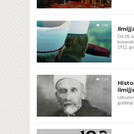
TEKSTOVI
2.8K
Ilmij
Od 28. s
bosansko
1912. god
TEKSTOVI
2.2K
Histo
ilmij
Udruženj
godišnji
TEKSTOVI
1.9K