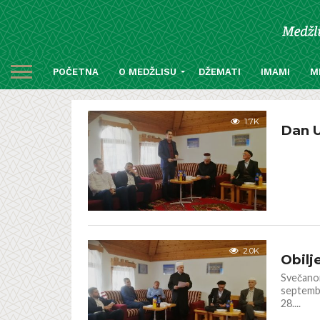
POČETNA
O MEDŽLISU
DŽEMATI
IMAMI
M
GALERIJA
1.7K
Dan U
IZ NAŠIH
2.0K
Obilj
Svečanom
septembr
28....