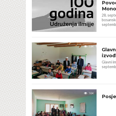
Povod
Monog
28. sept
bosansko
septemba
IZ NAŠIH
1.9K
Glavn
izvođ
Glavni im
septembr
GALERIJA
1.6K
Posje