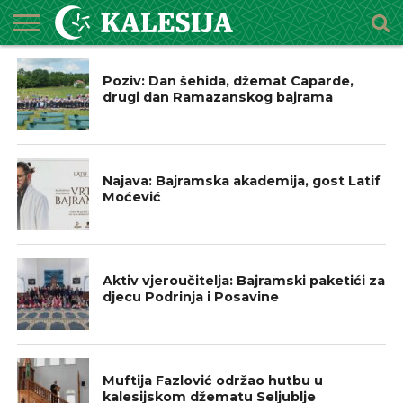
NAJAVE
POČETNA
O
DŽEMATI
IMAMI
MEKTEBSKI
VIJESTI
HUTBE
NAJAVE
KALENDAR
KONTAKT
Poziv: Dan šehida, džemat Caparde,
MEDŽLISU
CENTAR
drugi dan Ramazanskog bajrama
NAJAVE
Najava: Bajramska akademija, gost Latif
Moćević
IZ NAŠIH DŽEMATA
Aktiv vjeroučitelja: Bajramski paketići za
djecu Podrinja i Posavine
IZ NAŠIH DŽEMATA
Muftija Fazlović održao hutbu u
kalesijskom džematu Seljublje