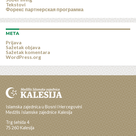
Tekstovi
Форекс партнерская программа
META
Prijava
Sažetak objava
Sažetak komentara
WordPress.org
Islamska zajednica u Bosni i Hercegovini
Medžlis Islamske zajednice Kalesija
Trg šehida 4
75 260 Kalesija