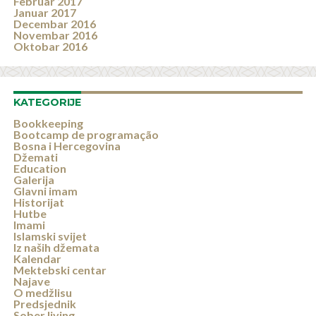
Februar 2017
Januar 2017
Decembar 2016
Novembar 2016
Oktobar 2016
KATEGORIJE
Bookkeeping
Bootcamp de programação
Bosna i Hercegovina
Džemati
Education
Galerija
Glavni imam
Historijat
Hutbe
Imami
Islamski svijet
Iz naših džemata
Kalendar
Mektebski centar
Najave
O medžlisu
Predsjednik
Sober living