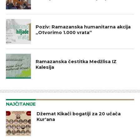
NAJAVE
Poziv: Ramazanska humanitarna akcija
„Otvorimo 1.000 vrata“
IZ NAŠIH DŽEMATA
Ramazanska čestitka Medžlisa IZ
Kalesija
NAJČITANIJE
Džemat Kikači bogatiji za 20 učača
Kur'ana