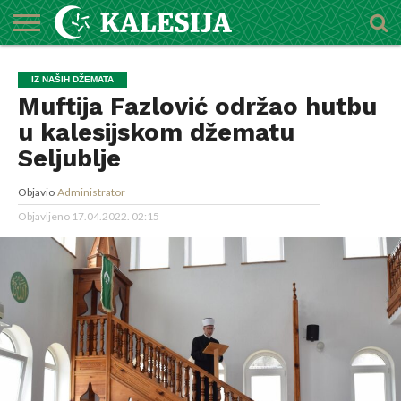
POČETNA
O
DŽEMATI
IMAMI
MEKTEBSKI
VIJESTI
HUTBE
NAJAVE
KALENDAR
KONTAKT
IZ NAŠIH DŽEMATA
MEDŽLISU
CENTAR
Muftija Fazlović održao hutbu
u kalesijskom džematu
Seljublje
Objavio
Administrator
Objavljeno
17.04.2022. 02:15