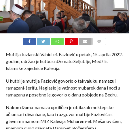
COMMENTS
Muftija tuzlanski Vahid-ef. Fazlović u petak, 15. aprila 2022.
godine, održao je hutbu u džematu Seljublje, Medžlis
Islamske zajednice Kalesija.
U hutbi je muftija Fazlović govorio o takvaluku, namazu i
ramazani-šerifu. Naglasio je važnost mubarek dana i noći u
ramazanu a posebno je govorio o danu pobjede na Bedru.
Nakon džuma-namaza upriličen je obilazak mektepske
učionice i divanhane, kao i razgovor muftije Fazlovića s
glavnim imamom MIZ Kalesija Muharem-ef. Mešanovićem,
imamom ovog džemata Damir-ef. Požegićem i