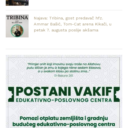
Najava: Tribina, gost predavač hfz.
Ammar Bašić, Tom-Cat arena Kikači, u
petak 7. augusta poslije akšama