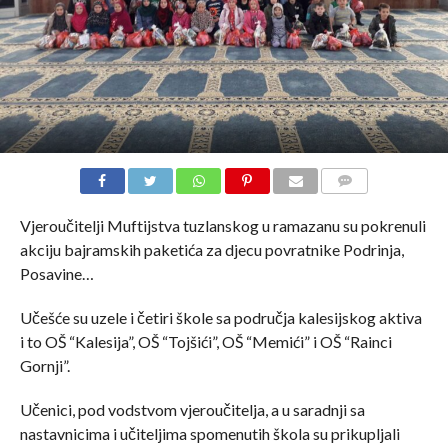
COMMENTS
Vjeroučitelji Muftijstva tuzlanskog u ramazanu su pokrenuli
akciju bajramskih paketića za djecu povratnike Podrinja,
Posavine…
Učešće su uzele i četiri škole sa područja kalesijskog aktiva
i to OŠ “Kalesija”, OŠ “Tojšići”, OŠ “Memići” i OŠ “Rainci
Gornji”.
Učenici, pod vodstvom vjeroučitelja, a u saradnji sa
nastavnicima i učiteljima spomenutih škola su prikupljali