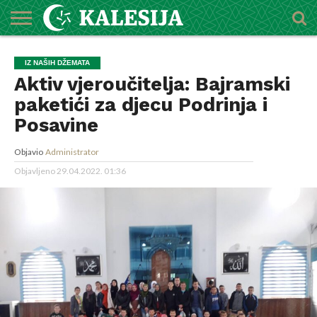
POČETNA
O
DŽEMATI
IMAMI
MEKTEBSKI
VIJESTI
HUTBE
NAJAVE
KALENDAR
KONTAKT
IZ NAŠIH DŽEMATA
MEDŽLISU
CENTAR
Aktiv vjeroučitelja: Bajramski
paketići za djecu Podrinja i
Posavine
Objavio
Administrator
Objavljeno
29.04.2022. 01:36