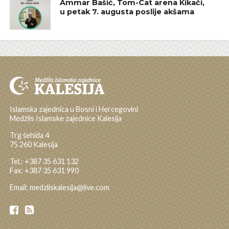
Ammar Bašić, Tom-Cat arena Kikači,
u petak 7. augusta poslije akšama
Islamska zajednica u Bosni i Hercegovini
Medžlis Islamske zajednice Kalesija
Trg šehida 4
75 260 Kalesija
Tel.: +387 35 631 132
Fax: +387 35 631 990
Email: medzliskalesija@live.com