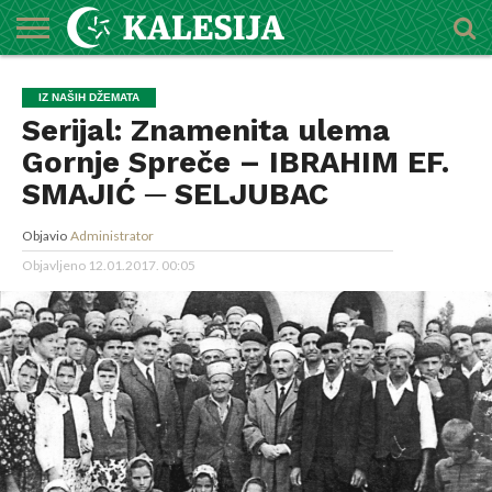
POČETNA
O
DŽEMATI
IMAMI
MEKTEBSKI
VIJESTI
HUTBE
NAJAVE
KALENDAR
KONTAKT
IZ NAŠIH DŽEMATA
MEDŽLISU
CENTAR
Serijal: Znamenita ulema
Gornje Spreče – IBRAHIM EF.
SMAJIĆ ─ SELJUBAC
Objavio
Administrator
Objavljeno
12.01.2017. 00:05