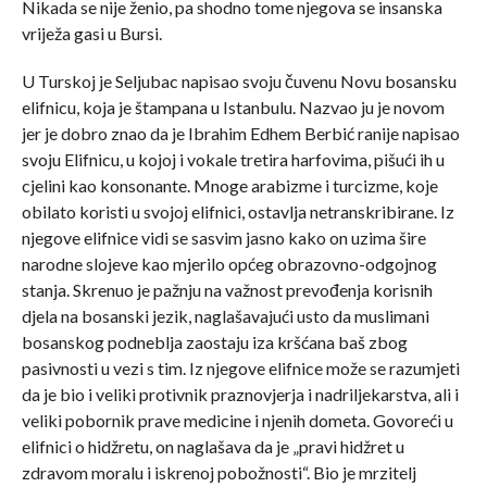
Nikada se nije ženio, pa shodno tome njegova se insanska
vriježa gasi u Bursi.
U Turskoj je Seljubac napisao svoju čuvenu Novu bosansku
elifnicu, koja je štampana u Istanbulu. Nazvao ju je novom
jer je dobro znao da je Ibrahim Edhem Berbić ranije napisao
svoju Elifnicu, u kojoj i vokale tretira harfovima, pišući ih u
cjelini kao konsonante. Mnoge arabizme i turcizme, koje
obilato koristi u svojoj elifnici, ostavlja netranskribirane. Iz
njegove elifnice vidi se sasvim jasno kako on uzima šire
narodne slojeve kao mjerilo općeg obrazovno-odgojnog
stanja. Skrenuo je pažnju na važnost prevođenja korisnih
djela na bosanski jezik, naglašavajući usto da muslimani
bosanskog podneblja zaostaju iza kršćana baš zbog
pasivnosti u vezi s tim. Iz njegove elifnice može se razumjeti
da je bio i veliki protivnik praznovjerja i nadriljekarstva, ali i
veliki pobornik prave medicine i njenih dometa. Govoreći u
elifnici o hidžretu, on naglašava da je „pravi hidžret u
zdravom moralu i iskrenoj pobožnosti“. Bio je mrzitelj