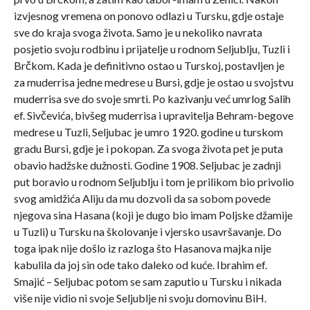
izvjesnog vremena on ponovo odlazi u Tursku, gdje ostaje
sve do kraja svoga života. Samo je u nekoliko navrata
posjetio svoju rodbinu i prijatelje u rodnom Seljublju, Tuzli i
Brčkom. Kada je definitivno ostao u Turskoj, postavljen je
za muderrisa jedne medrese u Bursi, gdje je ostao u svojstvu
muderrisa sve do svoje smrti. Po kazivanju već umrlog Salih
ef. Sivčevića, bivšeg muderrisa i upravitelja Behram-begove
medrese u Tuzli, Seljubac je umro 1920. godine u turskom
gradu Bursi, gdje je i pokopan. Za svoga života pet je puta
obavio hadžske dužnosti. Godine 1908. Seljubac je zadnji
put boravio u rodnom Seljublju i tom je prilikom bio privolio
svog amidžića Aliju da mu dozvoli da sa sobom povede
njegova sina Hasana (koji je dugo bio imam Poljske džamije
u Tuzli) u Tursku na školovanje i vjersko usavršavanje. Do
toga ipak nije došlo iz razloga što Hasanova majka nije
kabulila da joj sin ode tako daleko od kuće. Ibrahim ef.
Smajić – Seljubac potom se sam zaputio u Tursku i nikada
više nije vidio ni svoje Seljublje ni svoju domovinu BiH.