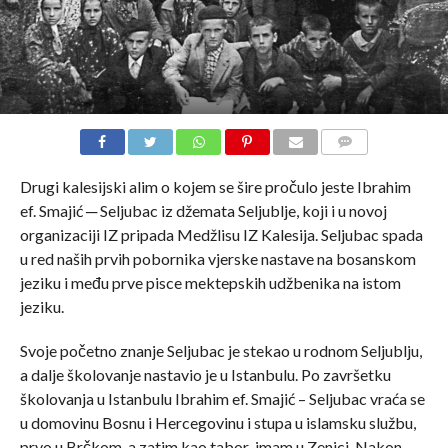
COMMENTS
Drugi kalesijski alim o kojem se šire pročulo jeste Ibrahim
ef. Smajić ─ Seljubac iz džemata Seljublje, koji i u novoj
organizaciji IZ pripada Medžlisu IZ Kalesija. Seljubac spada
u red naših prvih pobornika vjerske nastave na bosanskom
jeziku i među prve pisce mektepskih udžbenika na istom
jeziku.
Svoje početno znanje Seljubac je stekao u rodnom Seljublju,
a dalje školovanje nastavio je u Istanbulu. Po završetku
školovanja u Istanbulu Ibrahim ef. Smajić – Seljubac vraća se
u domovinu Bosnu i Hercegovinu i stupa u islamsku službu,
prvo u Brčkom, a zatim kao tabor-imam u Zenici. Nakon