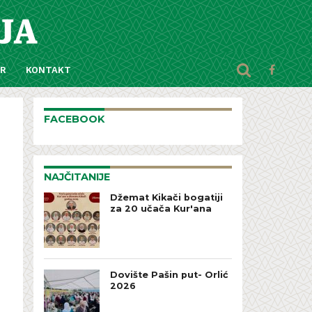
AR
KONTAKT
FACEBOOK
NAJČITANIJE
Džemat Kikači bogatiji
za 20 učača Kur'ana
Dovište Pašin put- Orlić
2026