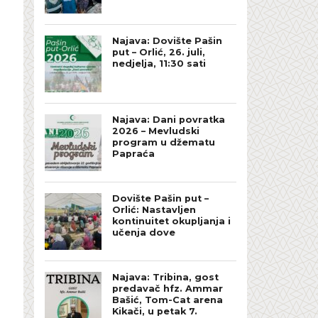
Najava: Dovište Pašin
put – Orlić, 26. juli,
nedjelja, 11:30 sati
Najava: Dani povratka
2026 – Mevludski
program u džematu
Papraća
Dovište Pašin put –
Orlić: Nastavljen
kontinuitet okupljanja i
učenja dove
Najava: Tribina, gost
predavač hfz. Ammar
Bašić, Tom-Cat arena
Kikači, u petak 7.