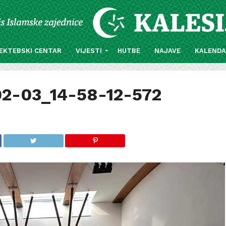
EKTEBSKI CENTAR
VIJESTI
HUTBE
NAJAVE
KALEND
02-03_14-58-12-572