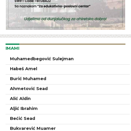
IMAMI
Muhamedbegović Sulejman
Habeš Amel
Burić Muhamed
Ahmetović Sead
Alić Aldin
Aljić Ibrahim
Bećić Sead
Bukvarević Muamer