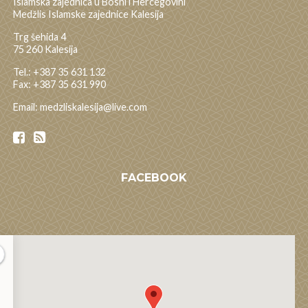
Islamska zajednica u Bosni i Hercegovini
Medžlis Islamske zajednice Kalesija
Trg šehida 4
75 260 Kalesija
Tel.: +387 35 631 132
Fax: +387 35 631 990
Email: medzliskalesija@live.com
FACEBOOK