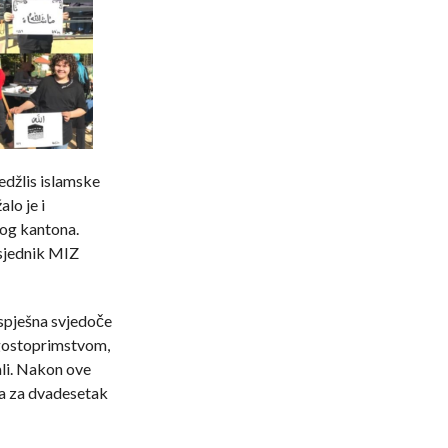
edžlis islamske
lo je i
kog kantona.
dsjednik MIZ
uspješna svjedoče
e gostoprimstvom,
ali. Nakon ove
ja za dvadesetak