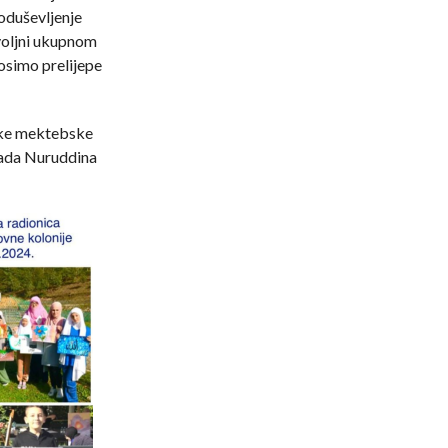
oduševljenje
oljni ukupnom
osimo prelijepe
nike mektebske
sada Nuruddina