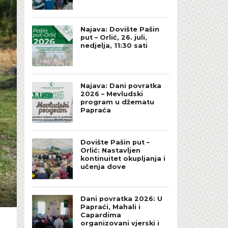
Najava: Dovište Pašin
put – Orlić, 26. juli,
nedjelja, 11:30 sati
Najava: Dani povratka
2026 – Mevludski
program u džematu
Papraća
Dovište Pašin put –
Orlić: Nastavljen
kontinuitet okupljanja i
učenja dove
Dani povratka 2026: U
Papraći, Mahali i
Capardima
organizovani vjerski i