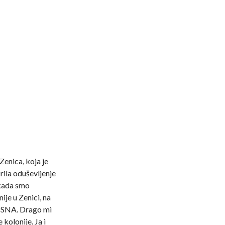
Zenica, koja je
krila oduševljenje
 kada smo
ije u Zenici, na
BOSNA. Drago mi
kolonije. Ja i