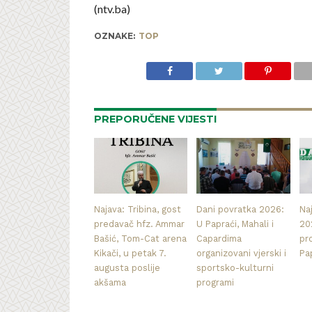
(ntv.ba)
OZNAKE:
TOP
PREPORUČENE VIJESTI
Najava: Tribina, gost
Dani povratka 2026:
Na
predavač hfz. Ammar
U Papraći, Mahali i
20
Bašić, Tom-Cat arena
Capardima
pr
Kikači, u petak 7.
organizovani vjerski i
Pa
augusta poslije
sportsko-kulturni
akšama
programi