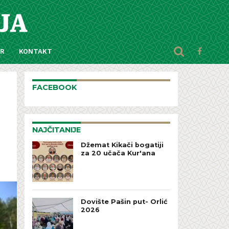
AR
KONTAKT
FACEBOOK
NAJČITANIJE
Džemat Kikači bogatiji
za 20 učača Kur'ana
Dovište Pašin put- Orlić
2026