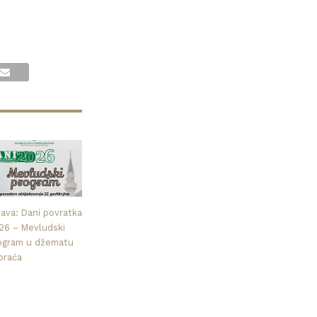
java: Dani povratka
26 – Mevludski
ogram u džematu
praća