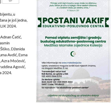
COMMENTS
ijentu, u
na je još jedna,
KLIK 2024.
 Adnan Ćatić,
Jasmin
 Šiško, Dženida
numa Avdić, Esma
, Azra Moćević,
ruddina Agović,
a 2024.