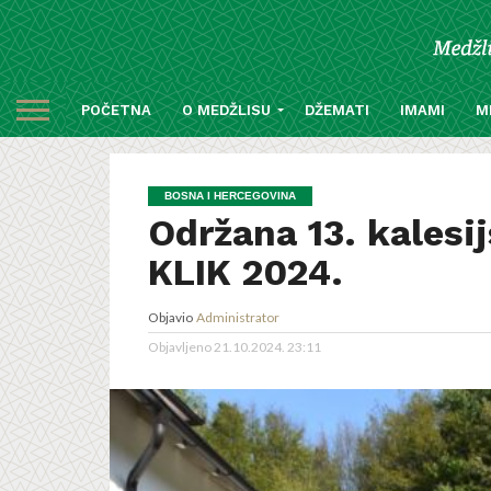
POČETNA
O MEDŽLISU
DŽEMATI
IMAMI
M
BOSNA I HERCEGOVINA
Održana 13. kalesij
KLIK 2024.
Objavio
Administrator
Objavljeno
21.10.2024. 23:11