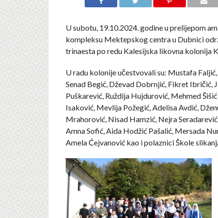
U subotu, 19.10.2024. godine u prelijepom amb
kompleksu Mektepskog centra u Dubnici održa
trinaesta po redu Kalesijska likovna kolonija 
U radu kolonije učestvovali su: Mustafa Faljić,
Senad Begić, Dževad Dobrnjić, Fikret Ibričić, 
Puškarević, Ruždija Hujdurović, Mehmed Šišić
Isaković, Mevlija Požegić, Adelisa Avdić, Dže
Mrahorović, Nisad Hamzić, Nejra Seradarević
Amna Sofić, Aida Hodžić Pašalić, Mersada Nu
Amela Ćejvanović kao i polaznici Škole slikanj