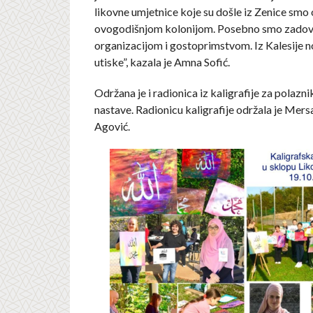
likovne umjetnice koje su došle iz Zenice smo 
ovogodišnjom kolonijom. Posebno smo zadov
organizacijom i gostoprimstvom. Iz Kalesije n
utiske”, kazala je Amna Sofić.
Održana je i radionica iz kaligrafije za polaz
nastave. Radionicu kaligrafije održala je Mer
Agović.