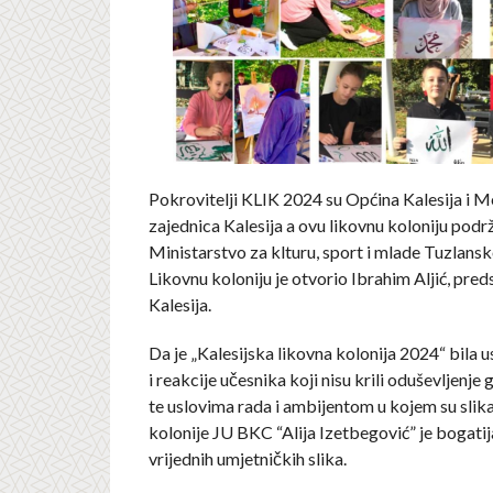
Pokrovitelji KLIK 2024 su Općina Kalesija i M
zajednica Kalesija a ovu likovnu koloniju podrža
Ministarstvo za klturu, sport i mlade Tuzlans
Likovnu koloniju je otvorio Ibrahim Aljić, pre
Kalesija.
Da je „Kalesijska likovna kolonija 2024“ bila 
i reakcije učesnika koji nisu krili oduševljenj
te uslovima rada i ambijentom u kojem su slik
kolonije JU BKC “Alija Izetbegović” je bogati
vrijednih umjetničkih slika.