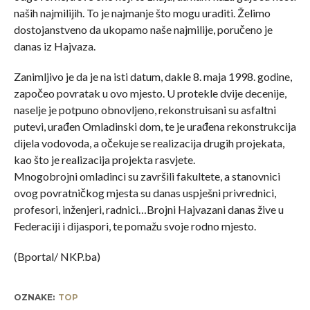
naših najmilijih. To je najmanje što mogu uraditi. Želimo
dostojanstveno da ukopamo naše najmilije, poručeno je
danas iz Hajvaza.
Zanimljivo je da je na isti datum, dakle 8. maja 1998. godine,
započeo povratak u ovo mjesto. U protekle dvije decenije,
naselje je potpuno obnovljeno, rekonstruisani su asfaltni
putevi, urađen Omladinski dom, te je urađena rekonstrukcija
dijela vodovoda, a očekuje se realizacija drugih projekata,
kao što je realizacija projekta rasvjete.
Mnogobrojni omladinci su završili fakultete, a stanovnici
ovog povratničkog mjesta su danas uspješni privrednici,
profesori, inženjeri, radnici…Brojni Hajvazani danas žive u
Federaciji i dijaspori, te pomažu svoje rodno mjesto.
(Bportal/ NKP.ba)
OZNAKE:
TOP