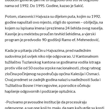
nama od 1992. Do 1995. Godine, kazao je Sakić.
Potom, stanovnici Hajvaza su dijelom puta, kojim su 1992.
godine napuštali ovo mjesto, stigli do spomen – obilježja, na
kojem su ispisana imena i prezimena 24 šehida ovog naselja.
Kasnije je u mektebu proučen tevhid šehidima, a vjerski
program je predvodio 90-godišnji Ramo ef. Mehmedović,
Kada je u pitanju zločin u Hajvazima, pred nadležnim
sudovima još uvijek niko nije odgovarao. U Kantonalnom
tužilaštvu Tuzlanskog kantona se godinama vodila istraga
protiv više od 50 osoba srpske nacionalnosti, zbog ratnog
zločina počinjenog na područuju općina Kalesija i Osmaci.
Ovaj predmet se zadnjih godina nalazi u nadležnosti Suda i
Tužilaštva Bosne i Hercegovine, a porodice očekuju
hapšenje odgovornih i podizanje optužnica.
-Pozivamo pravosudne institucije da procesuiraju
odgovorne, a sve one koji to znaju, da nam kažu gdje su kosti