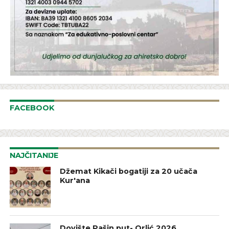
FACEBOOK
NAJČITANIJE
Džemat Kikači bogatiji za 20 učača
Kur'ana
Dovište Pašin put- Orlić 2026