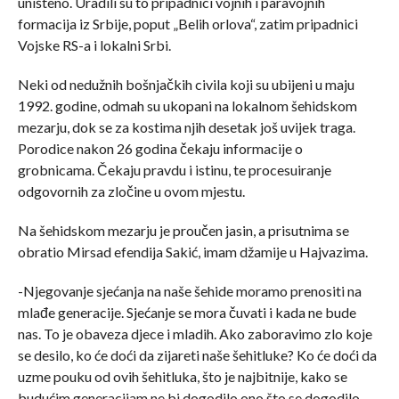
uništeno. Uradili su to pripadnici vojnih i paravojnih
formacija iz Srbije, poput „Belih orlova“, zatim pripadnici
Vojske RS-a i lokalni Srbi.
Neki od nedužnih bošnjačkih civila koji su ubijeni u maju
1992. godine, odmah su ukopani na lokalnom šehidskom
mezarju, dok se za kostima njih desetak još uvijek traga.
Porodice nakon 26 godina čekaju informacije o
grobnicama. Čekaju pravdu i istinu, te procesuiranje
odgovornih za zločine u ovom mjestu.
Na šehidskom mezarju je proučen jasin, a prisutnima se
obratio Mirsad efendija Sakić, imam džamije u Hajvazima.
-Njegovanje sjećanja na naše šehide moramo prenositi na
mlađe generacije. Sjećanje se mora čuvati i kada ne bude
nas. To je obaveza djece i mladih. Ako zaboravimo zlo koje
se desilo, ko će doći da zijareti naše šehitluke? Ko će doći da
uzme pouku od ovih šehitluka, što je najbitnije, kako se
budućim generacijam ne bi dogodilo ono što se dogodilo