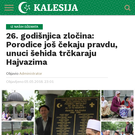
POČETNA
O
DŽEMATI
IMAMI
MEKTEBSKI
VIJESTI
HUTBE
NAJAVE
KALENDAR
KONTAKT
IZ NAŠIH DŽEMATA
MEDŽLISU
CENTAR
26. godišnjica zločina:
Porodice još čekaju pravdu,
unuci šehida trčkaraju
Hajvazima
Objavio
Administrator
Objavljeno
05.05.2018. 23:01