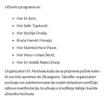
Učesnici programa su:
Hor El-Aziz,
Hor Safir Tupković,
Hor Azizija Orašje,
Braća Hamid i Husejn,
Hor Stambol Novi Pazar,
Hor Nuru-l-Islam Šerići,
Hor Es-Siddik Rainci Donji.
Organizatori VI. Festivala kažu da su pripreme počele kako
bi sve bilo spremno do 28.augusta. Također, organizatori
pozivaju sve zainteresovane da svojim dolaskom uveličaju
njihovu manifestaciju, te uživaju u izvođenju ilahija i kasida
učesnika festivala.