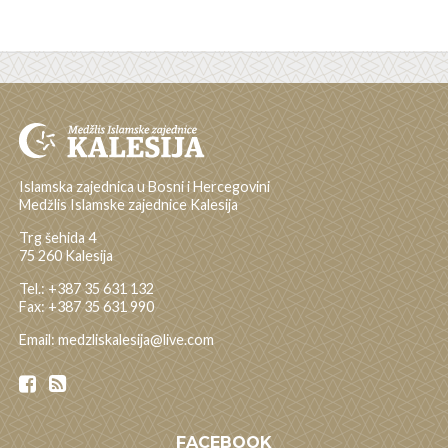
Islamska zajednica u Bosni i Hercegovini
Medžlis Islamske zajednice Kalesija
Trg šehida 4
75 260 Kalesija
Tel.: +387 35 631 132
Fax: +387 35 631 990
Email: medzliskalesija@live.com
FACEBOOK