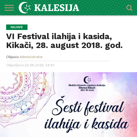
POČETNA
O
DŽEMATI
IMAMI
MEKTEBSKI
VIJESTI
HUTBE
NAJAVE
KALENDAR
KONTAKT
NAJAVE
MEDŽLISU
CENTAR
VI Festival ilahija i kasida,
Kikači, 28. august 2018. god.
Objavio
Administrator
Objavljeno
26.08.2018. 14:43