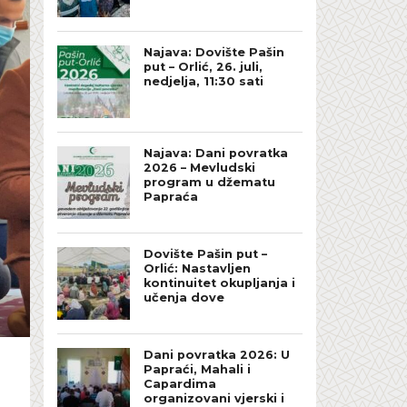
Najava: Dovište Pašin
put – Orlić, 26. juli,
nedjelja, 11:30 sati
Najava: Dani povratka
2026 – Mevludski
program u džematu
Papraća
Dovište Pašin put –
Orlić: Nastavljen
kontinuitet okupljanja i
učenja dove
Dani povratka 2026: U
Papraći, Mahali i
Capardima
organizovani vjerski i