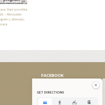
java: Dani povratka
26 – Mevludski
ogram u džematu
praća
FACEBOOK
GET DIRECTIONS