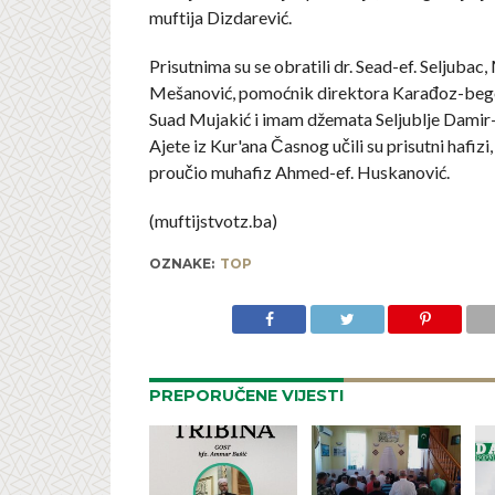
muftija Dizdarević.
Prisutnima su se obratili dr. Sead-ef. Seljubac
Mešanović, pomoćnik direktora Karađoz-beg
Suad Mujakić i imam džemata Seljublje Damir-
Ajete iz Kur'ana Časnog učili su prisutni hafizi,
proučio muhafiz Ahmed-ef. Huskanović.
(muftijstvotz.ba)
OZNAKE:
TOP
PREPORUČENE VIJESTI