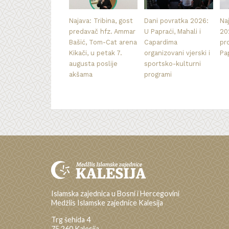
Najava: Tribina, gost
Dani povratka 2026:
Na
predavač hfz. Ammar
U Papraći, Mahali i
20
Bašić, Tom-Cat arena
Capardima
pr
Kikači, u petak 7.
organizovani vjerski i
Pa
augusta poslije
sportsko-kulturni
akšama
programi
Islamska zajednica u Bosni i Hercegovini
Medžlis Islamske zajednice Kalesija
Trg šehida 4
75 260 Kalesija