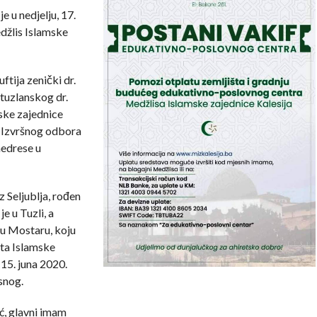
u nedjelju, 17.
edžlis Islamske
ftija zenički dr.
 tuzlanskog dr.
ske zajednice
 Izvršnog odbora
medrese u
 Seljublja, rođen
e u Tuzli, a
u Mostaru, koju
ta Islamske
 15. juna 2020.
snog.
ć, glavni imam