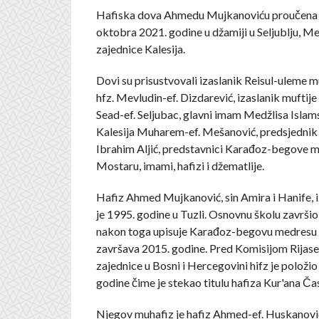
Hafiska dova Ahmedu Mujkanoviću proučena je 
oktobra 2021. godine u džamiji u Seljublju, M
zajednice Kalesija.
Dovi su prisustvovali izaslanik Reisul-uleme mu
hfz. Mevludin-ef. Dizdarević, izaslanik muftije
Sead-ef. Seljubac, glavni imam Medžlisa Islam
Kalesija Muharem-ef. Mešanović, predsjednik
Ibrahim Aljić, predstavnici Karađoz-begove 
Mostaru, imami, hafizi i džematlije.
Hafiz Ahmed Mujkanović, sin Amira i Hanife, iz
je 1995. godine u Tuzli. Osnovnu školu završio j
nakon toga upisuje Karađoz-begovu medresu 
završava 2015. godine. Pred Komisijom Rijase
zajednice u Bosni i Hercegovini hifz je položio
godine čime je stekao titulu hafiza Kur'ana Ča
Njegov muhafiz je hafiz Ahmed-ef. Huskanovi