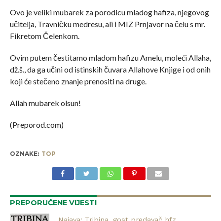
Ovo je veliki mubarek za porodicu mladog hafiza, njegovog
učitelja, Travničku medresu, ali i MIZ Prnjavor na čelu s mr.
Fikretom Čelenkom.
Ovim putem čestitamo mladom hafizu Amelu, moleći Allaha,
dž.š., da ga učini od istinskih čuvara Allahove Knjige i od onih
koji će stečeno znanje prenositi na druge.
Allah mubarek olsun!
(Preporod.com)
OZNAKE:
TOP
PREPORUČENE VIJESTI
Najava: Tribina, gost predavač hfz.