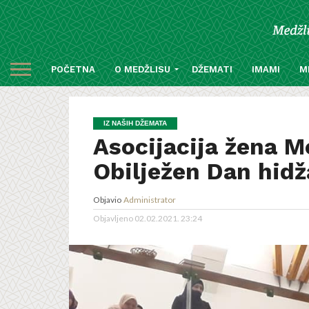
POČETNA
O MEDŽLISU
DŽEMATI
IMAMI
M
IZ NAŠIH DŽEMATA
Asocijacija žena Me
Obilježen Dan hid
Objavio
Administrator
Objavljeno
02.02.2021. 23:24