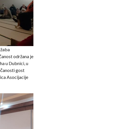
džaba
čanost održana je
a u Dubnici, u
ečanosti gost
ca Asocijacije