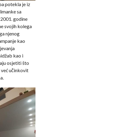
a potekla je iz
limanke sa
 2001. godine
ne svojih kolega
oga njenog
kampanje kao
ijevanja
hidžab kao i
u osjetiti što
a već učinkovit
a.