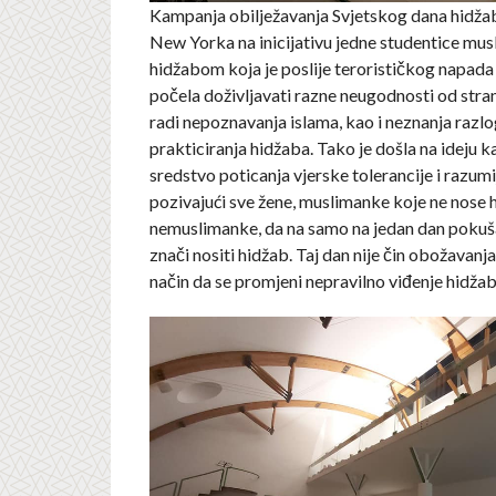
Kampanja obilježavanja Svjetskog dana hidžab
New Yorka na inicijativu jedne studentice mus
hidžabom koja je poslije terorističkog napada
počela doživljavati razne neugodnosti od stra
radi nepoznavanja islama, kao i neznanja razl
prakticiranja hidžaba. Tako je došla na ideju 
sredstvo poticanja vjerske tolerancije i razum
pozivajući sve žene, muslimanke koje ne nose 
nemuslimanke, da na samo na jedan dan pokušaj
znači nositi hidžab. Taj dan nije čin obožavanj
način da se promjeni nepravilno viđenje hidžab