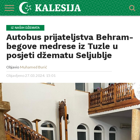
POČETNA
O
DŽEMATI
IMAMI
MEKTEBSKI
VIJESTI
HUTBE
NAJAVE
KALENDAR
KONTAKT
IZ NAŠIH DŽEMATA
MEDŽLISU
CENTAR
Autobus prijateljstva Behram-
begove medrese iz Tuzle u
posjeti džematu Seljublje
Objavio
Muhamed Burić
Objavljeno
27.03.2024. 15:01