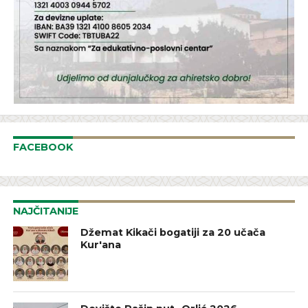
FACEBOOK
NAJČITANIJE
Džemat Kikači bogatiji za 20 učača
Kur'ana