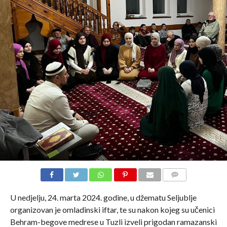
COMMENTS
U nedjelju, 24. marta 2024. godine, u džematu Seljublje
organizovan je omladinski iftar, te su nakon kojeg su učenici
Behram-begove medrese u Tuzli izveli prigodan ramazanski