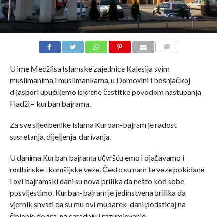
COMMENTS
U ime Medžlisa Islamske zajednice Kalesija svim
muslimanima i muslimankama, u Domovini i bošnjačkoj
dijaspori upućujemo iskrene čestitke povodom nastupanja
Hadži – kurban bajrama.
Za sve sljedbenike islama Kurban-bajram je radost
susretanja, dijeljenja, darivanja.
U danima Kurban bajrama učvršćujemo i ojačavamo i
rodbinske i komšijske veze. Često su nam te veze pokidane
i ovi bajramski dani su nova prilika da nešto kod sebe
posvijestimo. Kurban-bajram je jedinstvena prilika da
vjernik shvati da su mu ovi mubarek-dani podsticaj na
činjenje dobra, na saradnju i razumjevanje.