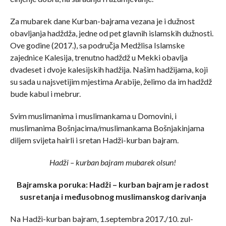
Za mubarek dane Kurban-bajrama vezana je i dužnost
obavljanja hadždža, jedne od pet glavnih islamskih dužnosti.
Ove godine (2017.), sa područja Medžlisa Islamske
zajednice Kalesija, trenutno hadždž u Mekki obavlja
dvadeset i dvoje kalesijskih hadžija. Našim hadžijama, koji
su sada u najsvetijim mjestima Arabije, želimo da im hadždž
bude kabul i mebrur.
Svim muslimanima i muslimankama u Domovini, i
muslimanima Bošnjacima/muslimankama Bošnjakinjama
diljem svijeta hairli i sretan Hadži-kurban bajram.
Hadži – kurban bajram mubarek olsun!
Bajramska poruka: Hadži – kurban bajram je radost
susretanja i međusobnog muslimanskog darivanja
Na Hadži-kurban bajram, 1.septembra 2017./10. zul-