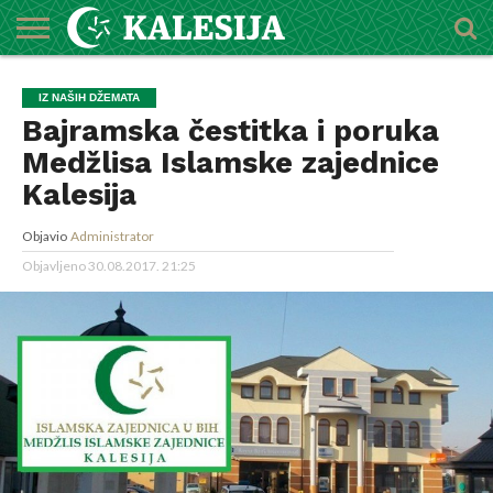
POČETNA
O
DŽEMATI
IMAMI
MEKTEBSKI
VIJESTI
HUTBE
NAJAVE
KALENDAR
KONTAKT
IZ NAŠIH DŽEMATA
MEDŽLISU
CENTAR
Bajramska čestitka i poruka
Medžlisa Islamske zajednice
Kalesija
Objavio
Administrator
Objavljeno
30.08.2017. 21:25