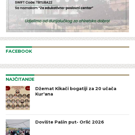
FACEBOOK
NAJČITANIJE
Džemat Kikači bogatiji za 20 učača
Kur'ana
Dovište Pašin put- Orlić 2026