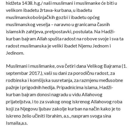
hidžeta 1438. h.g./ naši muslimani i muslimanke će biti u
velikom ibadetu žrtava-kurbana, u ibadetu
muslimanskobošnjačkih gozbi i ibadetu općeg
muslimanskog veselja – naravno u granicama časnih
islamskih zahtjeva, pretpostavki, postulata. Na Hadži-
kurban bajram Allah spušta radost na robove svoje i sva ta
radost muslimanska je veliki ibadet Njemu Jednom i
Jedinom.
Muslimani i muslimanke, ova četiri dana Velikog Bajrama (1.
septembar 2017.), vaši su dani za porodičnu radost, za
rodbinska i komšijska susretanja, za razmjenu međusobne
pažnje i prigodnih hedija. Pripadnicima islama, Hadži-
kurban bajram donosi nagradu u vidu Allahovog
prijateljstva, i to za svakog onog iskrenog Allahovog roba
koji za Njegovu ljubav zakolje kurban na način kako je to
iskreno želio učiniti Ibrahim, a.s., naspram svoga sina
Ismaila,a.s.