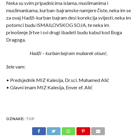
Neka su svim pripadnicima islama, muslimanima i
muslimankama, kurban-bajramske namjere čiste, neka im se
za ovaj Hadži-kurban bajram desi korekcija svijesti, neka im
potomci budu ISMAILOVSKOG SOJA, te neka im
prinošenje žrtve i svi drugi ibadeti budu kabul kod Boga
Dragoga.
Hadži – kurban bajram mubarek olsun!,
žele vam:
• Predsjednik MIZ Kalesija, Dr.sci. Muhamed Alić
• Glavni imam MIZ Kalesija, Enver ef. Alić
OZNAKE:
TOP