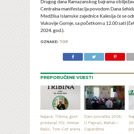
Drugog dana Ramazanskog bajrama obilježava
Centralna manifestacija povodom Dana šehida
Medžlisa Islamske zajednice Kalesija će se od
Vukovije Gornje, sa početkom u 12.00 sati (čet
2024. god.).
OZNAKE:
TOP
PREPORUČENE VIJESTI
Najava: Tribina, gost
Dani povratka 2026:
Na
predavač hfz. Ammar
U Papraći, Mahali i
20
Bašić, Tom-Cat arena
Capardima
pr