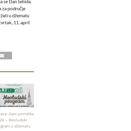
 se Dan šehida.
 za područje
ržati u džematu
vrtak, 11. april
java: Dani povratka
26 – Mevludski
ogram u džematu