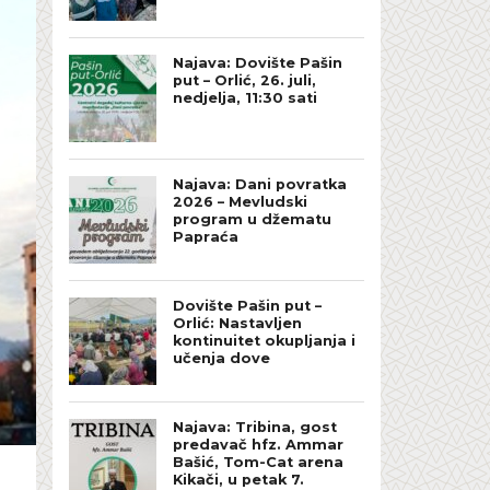
Najava: Dovište Pašin
put – Orlić, 26. juli,
nedjelja, 11:30 sati
Najava: Dani povratka
2026 – Mevludski
program u džematu
Papraća
Dovište Pašin put –
Orlić: Nastavljen
kontinuitet okupljanja i
učenja dove
Najava: Tribina, gost
predavač hfz. Ammar
Bašić, Tom-Cat arena
Kikači, u petak 7.