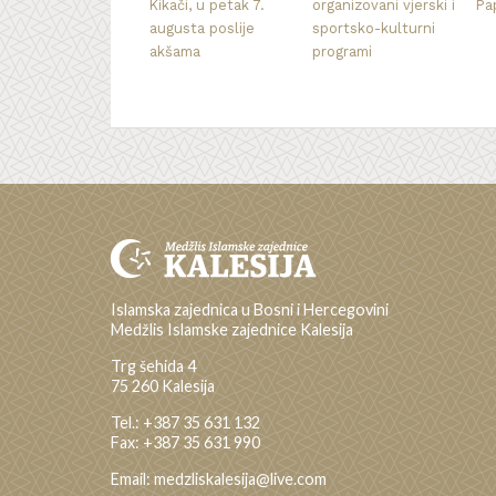
Kikači, u petak 7.
organizovani vjerski i
Pa
augusta poslije
sportsko-kulturni
akšama
programi
Islamska zajednica u Bosni i Hercegovini
Medžlis Islamske zajednice Kalesija
Trg šehida 4
75 260 Kalesija
Tel.: +387 35 631 132
Fax: +387 35 631 990
Email: medzliskalesija@live.com