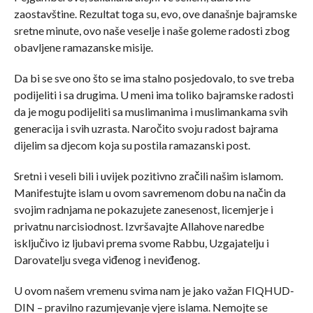
zaostavštine. Rezultat toga su, evo, ove današnje bajramske
sretne minute, ovo naše veselje i naše goleme radosti zbog
obavljene ramazanske misije.
Da bi se sve ono što se ima stalno posjedovalo, to sve treba
podijeliti i sa drugima. U meni ima toliko bajramske radosti
da je mogu podijeliti sa muslimanima i muslimankama svih
generacija i svih uzrasta. Naročito svoju radost bajrama
dijelim sa djecom koja su postila ramazanski post.
Sretni i veseli bili i uvijek pozitivno zračili našim islamom.
Manifestujte islam u ovom savremenom dobu na način da
svojim radnjama ne pokazujete zanesenost, licemjerje i
privatnu narcisiodnost. Izvršavajte Allahove naredbe
isključivo iz ljubavi prema svome Rabbu, Uzgajatelju i
Darovatelju svega viđenog i neviđenog.
U ovom našem vremenu svima nam je jako važan FIQHUD-
DIN – pravilno razumjevanje vjere islama. Nemojte se