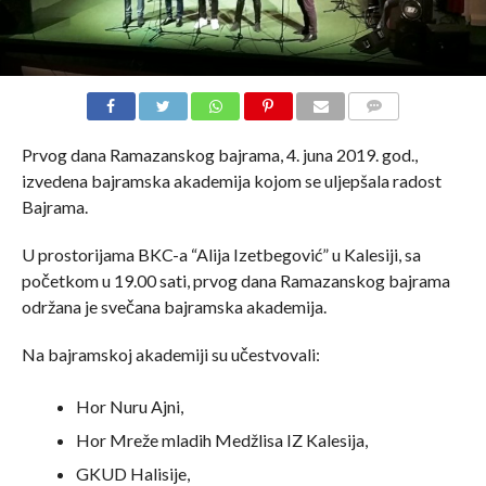
COMMENTS
Prvog dana Ramazanskog bajrama, 4. juna 2019. god.,
izvedena bajramska akademija kojom se uljepšala radost
Bajrama.
U prostorijama BKC-a “Alija Izetbegović” u Kalesiji, sa
početkom u 19.00 sati, prvog dana Ramazanskog bajrama
održana je svečana bajramska akademija.
Na bajramskoj akademiji su učestvovali:
Hor Nuru Ajni,
Hor Mreže mladih Medžlisa IZ Kalesija,
GKUD Halisije,