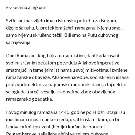
Es-selamu a'lejkum!
Svi insani na svijetu imaju iskonsku potrebu za Bogom,
dželle ša'nuhu. U proteklom šehri-ramazanu, Njemu smo, i
samo Njemu skrušeno težili. Bili smo na Putu duhovnog
sazrijevanja.
Dani Ramazanskog bajrama su, uistinu, dani kada insani
svojim srčanim pečatom potvrđuju Allahove imperative,
smatrajući ih temeljnim istinama u svojim životima. Izvršene
ramazanske obaveze, Allahove naredbe, kod iskrenih insana
proizvode nektar za bajramske mubarek-dane, a taj nektar
se ogleda u sreći, veselju i radostima zbog obavljenog
ramazanskog zadatka.
I ovog minulog ramazana 1440. godine po Hidžri, stajali su
muslimani i muslimanke u redu, u saffu islamskom, da bi
iznova primili prezent (hediju) kur'anske poruke i
Pejgamberove, sallallahu alejhi ve sellem, duhovne