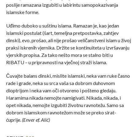
poslije ramazana izgubiti u labirintu samopokazivanja
islamske forme.
Uđimo duboko u suštinu islama. Ramazan je, kao jedan
islamski postulat (šart, temeljna pretpostavka, zahtjev
dinski), evo, prošao, ali nije prošao veličanstveni islam u živoj
praksi iskrenih vjernika. Držite se kontinuiteta u izvršavanju
vjerskih propisa. Za tako nešto mora se stalno biti u
RIBATU – u pripravnosti na vječnoj straži islama.
Čuvajte balans dinski, mislite islamski, neka vam ruke časno
rade i grade, neka su srca vaša sa dobrom duhovnom
dioptrijom i neka vam oči otvoreno i pošteno gledaju.
Haramima nikada nemojte namigivati. Nikada, nikada, i
opet nikada, nemojte izgubiti životnu ravnotežu. Samo sa
dobrom islamskom ravnotežom može se preko sirat-
ćuprije.
(Enver ef. Alić)