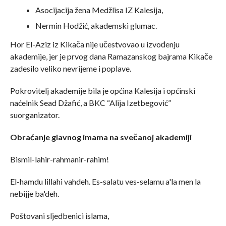
Asocijacija žena Medžlisa IZ Kalesija,
Nermin Hodžić, akademski glumac.
Hor El-Aziz iz Kikača nije učestvovao u izvođenju
akademije, jer je prvog dana Ramazanskog bajrama Kikače
zadesilo veliko nevrijeme i poplave.
Pokrovitelj akademije bila je općina Kalesija i općinski
naćelnik Sead Džafić, a BKC “Alija Izetbegović”
suorganizator.
Obraćanje glavnog imama na svečanoj akademiji
Bismil-lahir-rahmanir-rahim!
El-hamdu lillahi vahdeh. Es-salatu ves-selamu a'la men la
nebijje ba'deh.
Poštovani sljedbenici islama,