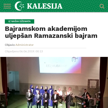
POČETNA
O
DŽEMATI
IMAMI
MEKTEBSKI
VIJESTI
HUTBE
NAJAVE
KALENDAR
KONTAKT
IZ NAŠIH DŽEMATA
MEDŽLISU
CENTAR
Bajramskom akademijom
uljepšan Ramazanski bajram
Objavio
Administrator
Objavljeno
06.06.2019. 00:13