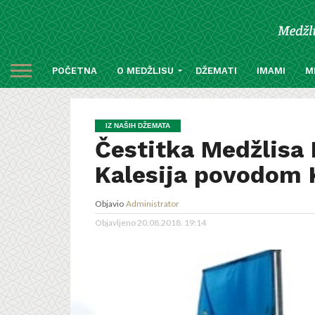
POČETNA
O MEDŽLISU
DŽEMATI
IMAMI
M
IZ NAŠIH DŽEMATA
Čestitka Medžlisa 
Kalesija povodom
Objavio
Administrator
Objavljeno
20.08.2018. 19:14