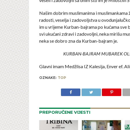
veseli i zadovoljni sa onim što im je Milostivi S
Našim dobrim muslimanima i muslimankama 
radosti, veselja i zadovoljstva u ovodunjaluč
im u vrijeme Kurban-bajrama po kućama sve bl
svi ukućani zdravi i zadovoljni, neka mirišu mus
neka se dobro zna da Kurban-bajram je.
KURBAN-BAJRAM MUBAREK OL
Glavni imam Medžlisa IZ Kalesija, Enver ef. Ali
OZNAKE:
TOP
PREPORUČENE VIJESTI