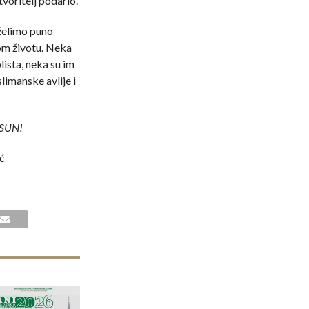
tvoritelj podario.
želimo puno
kom životu. Neka
ista, neka su im
limanske avlije i
SUN!
ć