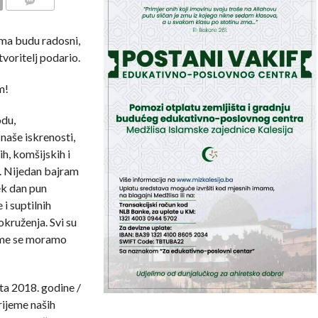
COMMENTS
ama budu radosni,
tvoritelj podario.
m!
odu,
 naše iskrenosti,
h, komšijskih i
. Nijedan bajram
ek dan pun
 i suptilnih
okruženja. Svi su
kome se moramo
ta 2018. godine /
rijeme naših