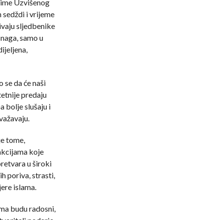
u ime Uzvišenog
h sedždi i vrijeme
ivaju sljedbenike
snaga, samo u
ijeljena,
 se da će naši
etnije predaju
bolje slušaju i
uvažavaju.
je tome,
akcijama koje
retvara u široki
h poriva, strasti,
jere islama.
ama budu radosni,