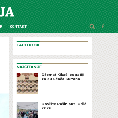
AR
KONTAKT
FACEBOOK
NAJČITANIJE
Džemat Kikači bogatiji
za 20 učača Kur'ana
Dovište Pašin put- Orlić
2026