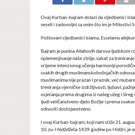
Ovaj Kurban-bajram dolazi da sljedbenici isl
veseli i zadovoljni sa onim što im je Milostivi S
Poštovani sljedbenici islama, Esselamu alejku
Bajram je punina Allahovih darova ljudskom r
oplemenjivanje naše zbilje, vakat za treniranje
vrijeme intenzivnog učenja harmoniji porodični
svakih drugih muslimanskobošnjačkih odnosa
muslimanima nije prazan i praznik, već mubar
treniranja vjerničke izdržljivosti, ljubavi, pažnje
osjećanja prema drugima iz našeg užeg i šireg 
ljudi veličanstveno djelo Božije i prema sva
odnositi dostojanstveno.
I ovaj Kurban-bajram, koji nam stiže 21. augus
10. zu-l-hidždžeta 1439. godine po Hidžri, je v