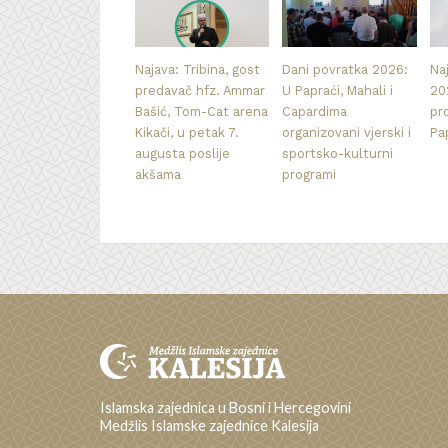
Najava: Tribina, gost
Dani povratka 2026:
Na
predavač hfz. Ammar
U Papraći, Mahali i
20
Bašić, Tom-Cat arena
Capardima
pr
Kikači, u petak 7.
organizovani vjerski i
Pa
augusta poslije
sportsko-kulturni
akšama
programi
Islamska zajednica u Bosni i Hercegovini
Medžlis Islamske zajednice Kalesija