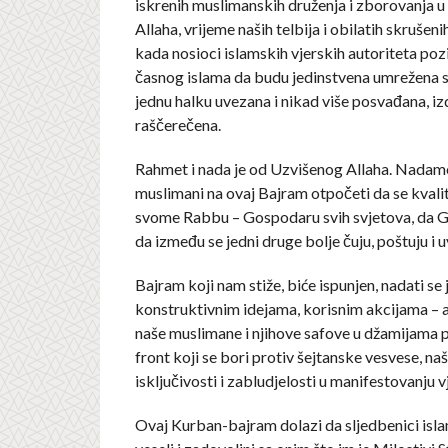
iskrenih muslimanskih druženja i zborovanja 
Allaha, vrijeme naših telbija i obilatih skrušeni
kada nosioci islamskih vjerskih autoriteta poz
časnog islama da budu jedinstvena umrežena 
jednu halku uvezana i nikad više posvađana, izd
raščerečena.
Rahmet i nada je od Uzvišenog Allaha. Nadamo
muslimani na ovaj Bajram otpočeti da se kvalit
svome Rabbu – Gospodaru svih svjetova, da Ga 
da između se jedni druge bolje čuju, poštuju i 
Bajram koji nam stiže, biće ispunjen, nadati se 
konstruktivnim idejama, korisnim akcijama – 
naše muslimane i njihove safove u džamijama p
front koji se bori protiv šejtanske vesvese, naši
isključivosti i zabludjelosti u manifestovanju v
Ovaj Kurban-bajram dolazi da sljedbenici isl