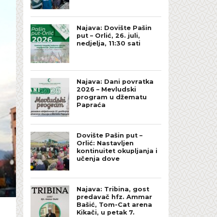
Najava: Dovište Pašin
put – Orlić, 26. juli,
nedjelja, 11:30 sati
Najava: Dani povratka
2026 – Mevludski
program u džematu
Papraća
Dovište Pašin put –
Orlić: Nastavljen
kontinuitet okupljanja i
učenja dove
Najava: Tribina, gost
predavač hfz. Ammar
Bašić, Tom-Cat arena
Kikači, u petak 7.