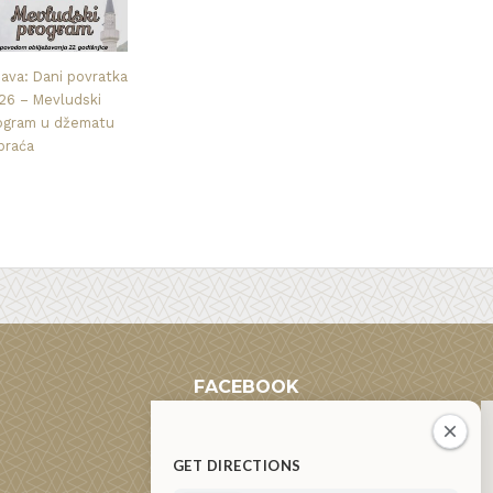
java: Dani povratka
26 – Mevludski
ogram u džematu
praća
FACEBOOK
GET DIRECTIONS