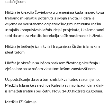
sadašnjicom.
Hidžra je kreacija čovjekova u vremenima kada mnogo toga
trebamo mijenjati u potisnuti iz svojih života. Hidžra je
vrijeme da odustanemo od patološkog munafikluka i naših
ustajalih kompulsivnih lažnih ideja i projekata, i kažemo sami
sebi da smo za vlastitu korekciju naših muslimanskih života.
Hidžra je buđenje iz mrtvila i traganje za čistim islamskim
identitetom.
Hidžra je obračun sa lošom praksom životnog okruženja i
vječna borba sa našom vlastitom lošom zaostavštinom.
Uz podsticanje da se u tom smislu kvalitetno razumijemo,
Medžlis Islamske zajednice Kalesija svim pripadnicima dini-
islama želi sretnu i berićetnu Novu 1439. hidžretsku godinu.
Medžlis IZ Kalesija