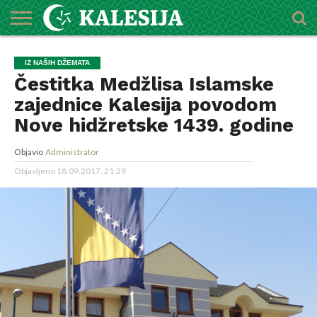
POČETNA
O
DŽEMATI
IMAMI
MEKTEBSKI
VIJESTI
HUTBE
NAJAVE
KALENDAR
KONTAKT
IZ NAŠIH DŽEMATA
MEDŽLISU
CENTAR
Čestitka Medžlisa Islamske
zajednice Kalesija povodom
Nove hidžretske 1439. godine
Objavio
Administrator
Objavljeno
18.09.2017. 21:29