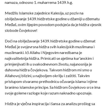
namaza, odnosno 1. muharrema 1439. h.g.
Medžlis Islamske zajednice Kalesija, uz poziv na
obilježavanje 1439. hidžretske godine u džamiji u džematu
Međaš, ovim lijepim povodom podsjeća da je hidžra vjesnik
slobode čovjekove!
Doći na obilježavanje 1439. hidžretske godine u džemat
Međaš je svojevrsna hidžra svih kalesijskih muslimana i
muslimanki. Ići Allahu i Njegovim naredbama je
najkvalitetnija hidžra. Primicati se ajetima kur'anskim i
primjenjivati ih u svakodnevnom životu, najunosnija je
duhovna hidžra čovjekova. Takvom hidžrom mi smo u
Allahovoj blizini, u najboljem okrilju i zaštiti. Takvim
pristupom stvaramo prethodnicu očuvanja islama i njime
branimo islamske principe. Sa hidžrom čovjekovo srce ima
svoje goleme razloge koje razum naknadno upoznaje.
Hidžra je vječna inspiracija i šansa za analizu prošlog sa