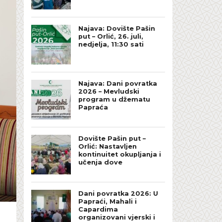
Najava: Dovište Pašin
put – Orlić, 26. juli,
nedjelja, 11:30 sati
Najava: Dani povratka
2026 – Mevludski
program u džematu
Papraća
Dovište Pašin put –
Orlić: Nastavljen
kontinuitet okupljanja i
učenja dove
Dani povratka 2026: U
Papraći, Mahali i
Capardima
organizovani vjerski i