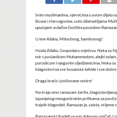
Svim muslimanima, vjernicima u ovom dijelu 
Bosne i Hercegovine, svim džematlijama Muft
upućujem srdačne čestitke povodom Ramaza
U ime Allaha, Milostivog, Samilosnog!
Hvala Allahu, Gospodaru svjetova. Neka su Nj
mir s poslanikom Muhammedom, alejhi selam
porodicom i njegovim sljedbenicima. Neka su
blagoslovi na sve bosanske šehide i sve dobre 
Draga braćo i poštovane sestre!
Na kraju smo ramazani-šerifa, blagoslovljeno
ispunjenog mnogostrukim prilikama za postizan
trajnih blagodati. Ramazan je, zaista, vrijeme
Ramazanski ibadeti su nas duhovno ojačali. U