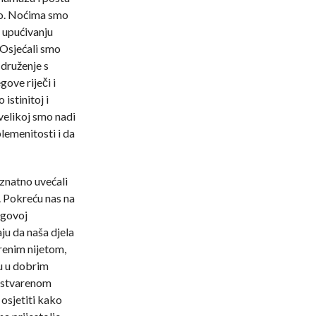
vo. Noćima smo
 upućivanju
 Osjećali smo
 druženje s
ove riječi i
stinitoj i
velikoj smo nadi
lemenitosti i da
 znatno uvećali
. Pokreću nas na
egovoj
ju da naša djela
renim nijetom,
u u dobrim
 ostvarenom
osjetiti kako