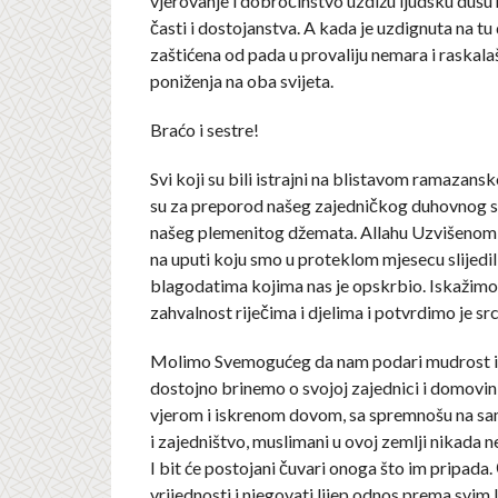
vjerovanje i dobročinstvo uzdižu ljudsku dušu n
časti i dostojanstva. A kada je uzdignuta na tu
zaštićena od pada u provaliju nemara i raskala
poniženja na oba svijeta.
Braćo i sestre!
Svi koji su bili istrajni na blistavom ramazans
su za preporod našeg zajedničkog duhovnog sta
našeg plemenitog džemata. Allahu Uzvišenom
na uputi koju smo u proteklom mjesecu slijedili
blagodatima kojima nas je opskrbio. Iskažimo 
zahvalnost riječima i djelima i potvrdimo je sr
Molimo Svemogućeg da nam podari mudrost i 
dostojno brinemo o svojoj zajednici i domovin
vjerom i iskrenom dovom, sa spremnošu na sa
i zajedništvo, muslimani u ovoj zemlji nikada n
I bit će postojani čuvari onoga što im pripada.
vrijednosti i njegovati lijep odnos prema svim 