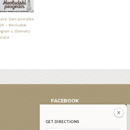
java: Dani povratka
26 – Mevludski
ogram u džematu
praća
FACEBOOK
GET DIRECTIONS