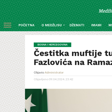
POČETNA
O MEDŽLISU
DŽEMATI
IMAMI
M
BOSNA I HERCEGOVINA
Čestitka muftije t
Fazlovića na Rama
Objavio
Administrator
Objavljeno
09.04.2024. 23:42