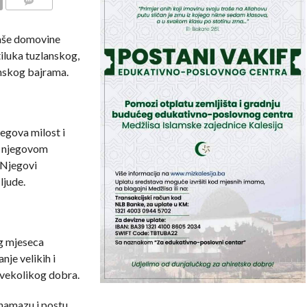
COMMENTS
naše domovine
iluka tuzlanskog,
nskog bajrama.
egova milost i
, njegovom
 Njegovi
ljude.
g mjeseca
je velikih i
 svekolikog dobra.
 namazu i postu