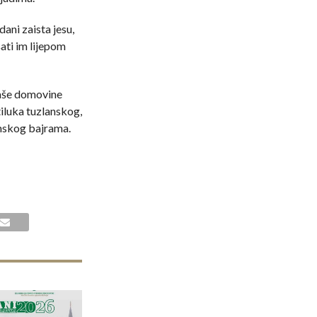
ani zaista jesu,
ati im lijepom
naše domovine
iluka tuzlanskog,
nskog bajrama.