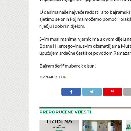
U danima naše najveće radosti, a to bajramski d
sjetimo se onih kojima možemo pomoći i olakš
riječju i dobrim djelom.
Svim muslimanima, vjernicima u ovom dijelu 
Bosne i Hercegovine, svim džematlijama Muft
upućujem srdačne čestitke povodom Ramaza
Bajram šerif mubarek olsun!
OZNAKE:
TOP
PREPORUČENE VIJESTI