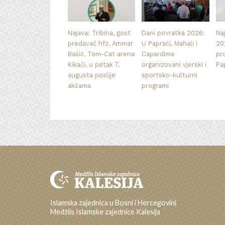
Najava: Tribina, gost
Dani povratka 2026:
Na
predavač hfz. Ammar
U Papraći, Mahali i
20
Bašić, Tom-Cat arena
Capardima
pr
Kikači, u petak 7.
organizovani vjerski i
Pa
augusta poslije
sportsko-kulturni
akšama
programi
Islamska zajednica u Bosni i Hercegovini
Medžlis Islamske zajednice Kalesija