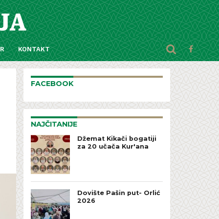
AR
KONTAKT
FACEBOOK
NAJČITANIJE
Džemat Kikači bogatiji
za 20 učača Kur'ana
Dovište Pašin put- Orlić
2026