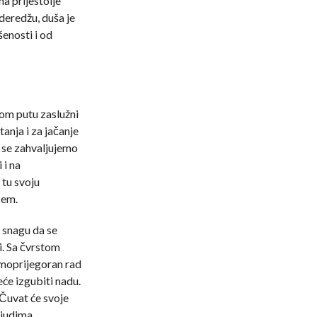
a prijestolje
 deredžu, duša je
šenosti i od
kom putu zaslužni
nja i za jačanje
 se zahvaljujemo
 i na
tu svoju
cem.
snagu da se
i. Sa čvrstom
moprijegoran rad
eće izgubiti nadu.
 Čuvat će svoje
ljudima.