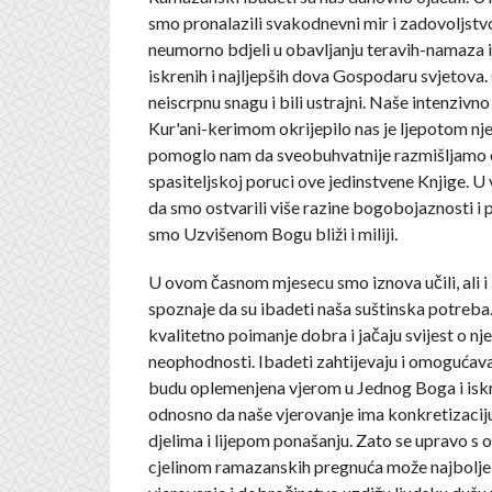
smo pronalazili svakodnevni mir i zadovoljst
neumorno bdjeli u obavljanju teravih-namaza i
iskrenih i najljepših dova Gospodaru svjetova.
neiscrpnu snagu i bili ustrajni. Naše intenzivno
Kur'ani-kerimom okrijepilo nas je ljepotom njeg
pomoglo nam da sveobuhvatnije razmišljamo o i
spasiteljskoj poruci ove jedinstvene Knjige. U 
da smo ostvarili više razine bogobojaznosti i p
smo Uzvišenom Bogu bliži i miliji.
U ovom časnom mjesecu smo iznova učili, ali i
spoznaje da su ibadeti naša suštinska potreba
kvalitetno poimanje dobra i jačaju svijest o nj
neophodnosti. Ibadeti zahtijevaju i omogućava
budu oplemenjena vjerom u Jednog Boga i isk
odnosno da naše vjerovanje ima konkretizacij
djelima i lijepom ponašanju. Zato se upravo s
cjelinom ramazanskih pregnuća može najbolje 