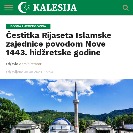
POČETNA
O
DŽEMATI
IMAMI
MEKTEBSKI
VIJESTI
HUTBE
NAJAVE
KALENDAR
KONTAKT
BOSNA I HERCEGOVINA
MEDŽLISU
CENTAR
Čestitka Rijaseta Islamske
zajednice povodom Nove
1443. hidžretske godine
Objavio
Administrator
Objavljeno
08.08.2021. 15:50