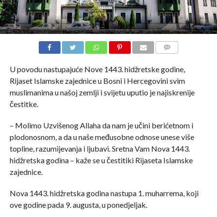
COMMENTS
U povodu nastupajuće Nove 1443. hidžretske godine,
Rijaset Islamske zajednice u Bosni i Hercegovini svim
muslimanima u našoj zemlji i svijetu uputio je najiskrenije
čestitke.
– Molimo Uzvišenog Allaha da nam je učini berićetnom i
plodonosnom, a da u naše međusobne odnose unese više
topline, razumijevanja i ljubavi. Sretna Vam Nova 1443.
hidžretska godina – kaže se u čestitiki Rijaseta Islamske
zajednice.
Nova 1443. hidžretska godina nastupa 1. muharrema, koji
ove godine pada 9. augusta, u ponedjeljak.