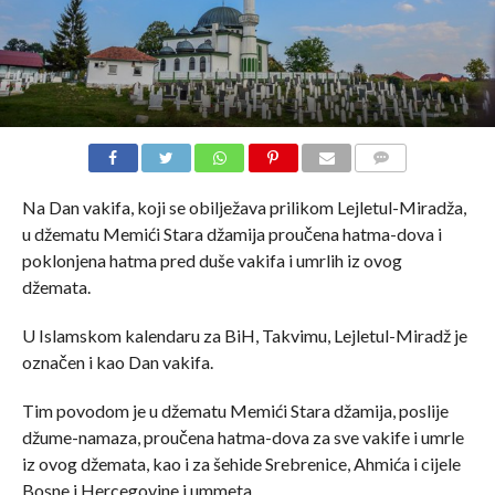
COMMENTS
Na Dan vakifa, koji se obilježava prilikom Lejletul-Miradža,
u džematu Memići Stara džamija proučena hatma-dova i
poklonjena hatma pred duše vakifa i umrlih iz ovog
džemata.
U Islamskom kalendaru za BiH, Takvimu, Lejletul-Miradž je
označen i kao Dan vakifa.
Tim povodom je u džematu Memići Stara džamija, poslije
džume-namaza, proučena hatma-dova za sve vakife i umrle
iz ovog džemata, kao i za šehide Srebrenice, Ahmića i cijele
Bosne i Hercegovine i ummeta.