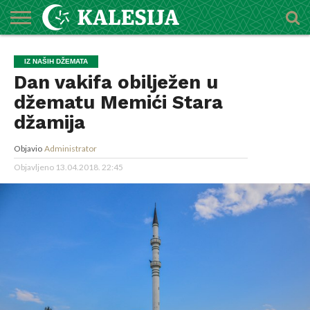
POČETNA
O
DŽEMATI
IMAMI
MEKTEBSKI
VIJESTI
HUTBE
NAJAVE
KALENDAR
KONTAKT
IZ NAŠIH DŽEMATA
MEDŽLISU
CENTAR
Dan vakifa obilježen u
džematu Memići Stara
džamija
Objavio
Administrator
Objavljeno
13.04.2018. 22:45