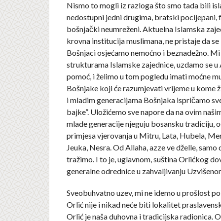
Nismo to mogli iz razloga što smo tada bili is
nedostupni jedni drugima, bratski pocijepani, fi
bošnjački neumreženi. Aktuelna Islamska zaje
krovna institucija muslimana, ne pristaje da s
Bošnjaci osjećamo nemoćno i beznadežno. Mi 
strukturama Islamske zajednice, uzdamo se u 
pomoć, i želimo u tom pogledu imati moćne m
Bošnjake koji će razumjevati vrijeme u kome ži
i mladim generacijama Bošnjaka ispričamo sve
bajke”. Uložićemo sve napore da na ovim naši
mlade generacije njeguju bosansku tradiciju, 
primjesa vjerovanja u Mitru, Lata, Hubela, Me
Jeuka, Nesra. Od Allaha, azze ve dželle, sam
tražimo. I to je, uglavnom, suština Orlićkog do
generalne odrednice u zahvaljivanju Uzvišenom
Sveobuhvatno uzev, mi ne idemo u prošlost po 
Orlić nije i nikad neće biti lokalitet praslavens
Orlić je naša duhovna i tradicijska radionica. O