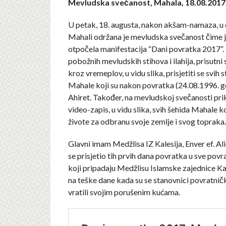
Mevludska svečanost, Mahala, 18.08.2017.
U petak, 18. augusta, nakon akšam-namaza, u 
Mahali održana je mevludska svečanost čime j
otpočela manifestacija “Dani povratka 2017”.
pobožnih mevludskih stihova i ilahija, prisutni s
kroz vremeplov, u vidu slika, prisjetiti se svih
Mahale koji su nakon povratka (24.08.1996. god
Ahiret. Također, na mevludskoj svečanosti prik
video-zapis, u vidu slika, svih šehida Mahale ko
živote za odbranu svoje zemlje i svog topraka.
Glavni imam Medžlisa IZ Kalesija, Enver ef. Al
se prisjetio tih prvih dana povratka u sve pov
koji pripadaju Medžlisu Islamske zajednice Kal
na teške dane kada su se stanovnici povratni
vratili svojim porušenim kućama.