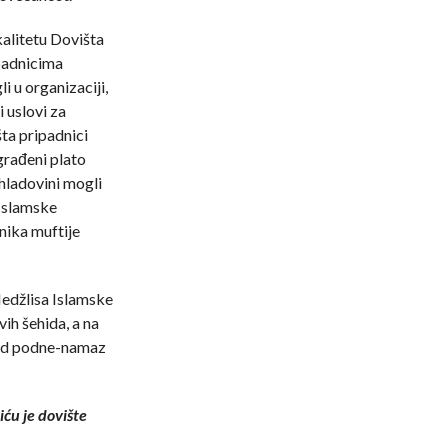
alitetu Dovišta
ipadnicima
i u organizaciji,
 uslovi za
ta pripadnici
građeni plato
u hladovini mogli
Islamske
anika muftije
edžlisa Islamske
vih šehida, a na
Pred podne-namaz
ću je dovište