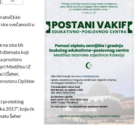
COMMENTS
vratničkim
rske svečanosti u
re na oba bh
23 džemata koji
na prostoru
 pri Medžlisu IZ
ci (Šeher,
prostoru Opštine
ci proteklog
ka 2017”, koja će
matu Šeher