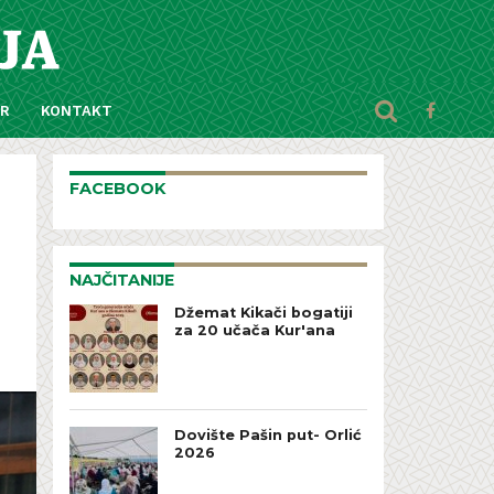
AR
KONTAKT
FACEBOOK
NAJČITANIJE
Džemat Kikači bogatiji
za 20 učača Kur'ana
Dovište Pašin put- Orlić
2026