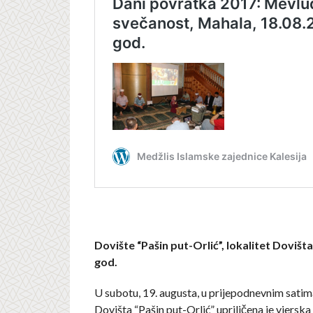
Dovište “Pašin put-Orlić”, lokalitet Dovišta
god.
U subotu, 19. augusta, u prijepodnevnim satima
Dovišta “Pašin put-Orlić” upriličena je vjerska