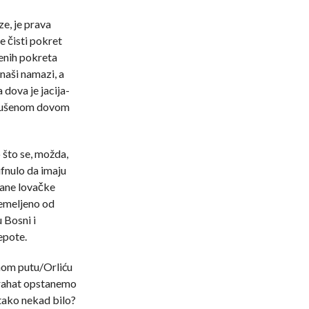
e, je prava
e čisti pokret
renih pokreta
 naši namazi, a
dova je jacija-
krušenom dovom
 što se, možda,
ifnulo da imaju
čane lovačke
temeljeno od
 Bosni i
epote.
inom putu/Orliću
 rahat opstanemo
 tako nekad bilo?