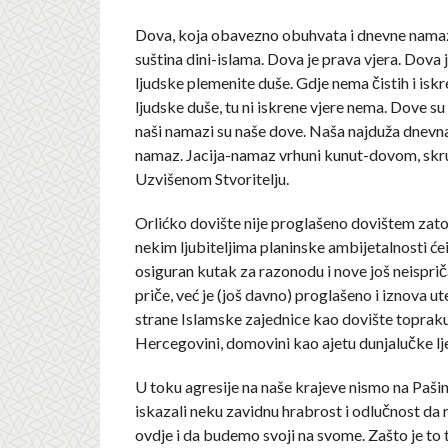
Dova, koja obavezno obuhvata i dnevne namaz
suština dini-islama. Dova je prava vjera. Dova j
ljudske plemenite duše. Gdje nema čistih i isk
ljudske duše, tu ni iskrene vjere nema. Dove su
naši namazi su naše dove. Naša najduža dnevna 
namaz. Jacija-namaz vrhuni kunut-dovom, s
Uzvišenom Stvoritelju.
Orlićko dovište nije proglašeno dovištem zato
nekim ljubiteljima planinske ambijetalnosti će
osiguran kutak za razonodu i nove još neispri
priče, već je (još davno) proglašeno i iznova u
strane Islamske zajednice kao dovište topraku
Hercegovini, domovini kao ajetu dunjalučke lj
U toku agresije na naše krajeve nismo na Paš
iskazali neku zavidnu hrabrost i odlučnost da
ovdje i da budemo svoji na svome. Zašto je to