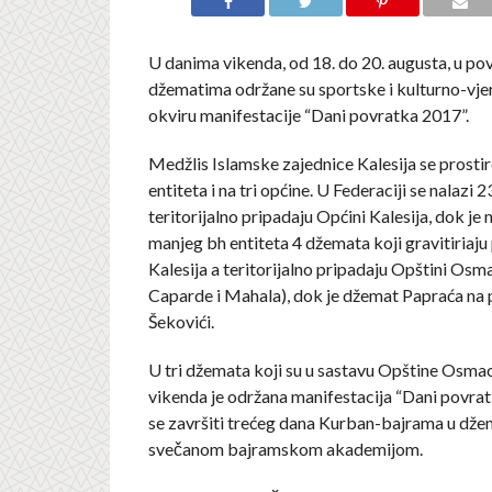
U danima vikenda, od 18. do 20. augusta, u po
džematima održane su sportske i kulturno-vje
okviru manifestacije “Dani povratka 2017”.
Medžlis Islamske zajednice Kalesija se prosti
entiteta i na tri općine. U Federaciji se nalazi 
teritorijalno pripadaju Općini Kalesija, dok je 
manjeg bh entiteta 4 džemata koji gravitiriaju
Kalesija a teritorijalno pripadaju Opštini Osma
Caparde i Mahala), dok je džemat Papraća na 
Šekovići.
U tri džemata koji su u sastavu Opštine Osma
vikenda je održana manifestacija “Dani povrat
se završiti trećeg dana Kurban-bajrama u dže
svečanom bajramskom akademijom.