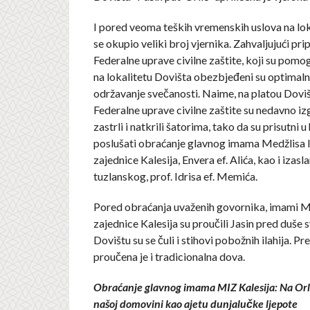
I pored veoma teških vremenskih uslova na lok
se okupio veliki broj vjernika. Zahvaljujući pr
Federalne uprave civilne zaštite, koji su pomogl
na lokalitetu Dovišta obezbjeđeni su optimalni
održavanje svečanosti. Naime, na platou Doviš
Federalne uprave civilne zaštite su nedavno iz
zastrli i natkrili šatorima, tako da su prisutni 
poslušati obraćanje glavnog imama Medžlisa 
zajednice Kalesija, Envera ef. Alića, kao i izasl
tuzlanskog, prof. Idrisa ef. Memića.
Pored obraćanja uvaženih govornika, imami M
zajednice Kalesija su proučili Jasin pred duše s
Dovištu su se čuli i stihovi pobožnih ilahija. 
proučena je i tradicionalna dova.
Obraćanje glavnog imama MIZ Kalesija: Na Orli
našoj domovini kao ajetu dunjalučke ljepote