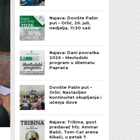
Najava: Dovište Pašin
put – Orlić, 26. juli,
nedjelja, 11:30 sati
Najava: Dani povratka
2026 – Mevludski
program u džematu
Papraća
Dovište Pašin put –
Orlić: Nastavljen
kontinuitet okupljanja i
učenja dove
Najava: Tribina, gost
predavač hfz. Ammar
Bašić, Tom-Cat arena
Kikači, u petak 7.