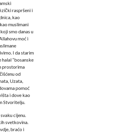
lamski
zički raspršeni i
dnica, kao
e kao muslimani
koji smo danas u
Allahovu moć i
uslimane
vimo. I da starim
 halal “bosanske
m prostorima
očišćenu od
nata, Uzata,
o dovama pomoć
višta i dove kao
 Stvoritelju.
svaku cijenu.
kih svetkovina.
vdje, braćo i