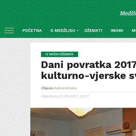
POČETNA
O MEDŽLISU
DŽEMATI
IMAMI
M
IZ NAŠIH DŽEMATA
Dani povratka 2017
kulturno-vjerske s
Objavio
Administrator
Objavljeno
21.08.2017. 22:57