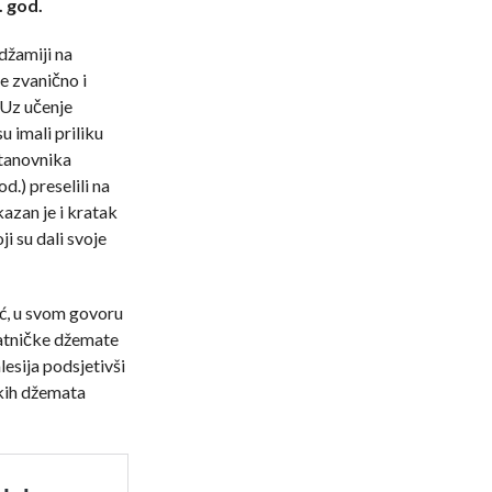
 god.
džamiji na
e zvanično i
 Uz učenje
u imali priliku
 stanovnika
.) preselili na
azan je i kratak
ji su dali svoje
ić, u svom govoru
ratničke džemate
esija podsjetivši
čkih džemata