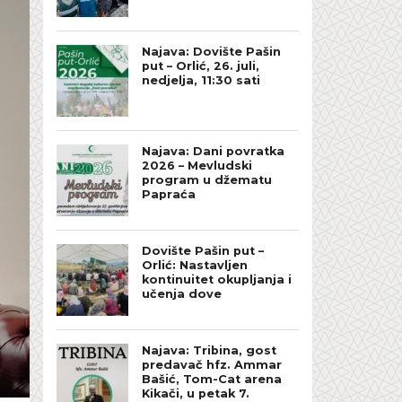
Najava: Dovište Pašin
put – Orlić, 26. juli,
nedjelja, 11:30 sati
Najava: Dani povratka
2026 – Mevludski
program u džematu
Papraća
Dovište Pašin put –
Orlić: Nastavljen
kontinuitet okupljanja i
učenja dove
Najava: Tribina, gost
predavač hfz. Ammar
Bašić, Tom-Cat arena
Kikači, u petak 7.