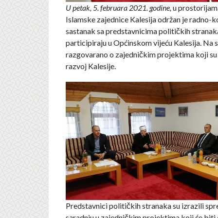
U petak, 5. februara 2021. godine,
u prostorijam
Islamske zajednice Kalesija održan je radno-k
sastanak sa predstavnicima političkih stranak
participiraju u Općinskom vijeću Kalesija. Na 
razgovarano o zajedničkim projektima koji su
razvoj Kalesije.
Predstavnici političkih stranaka su izrazili sp
saradnju u zajedničkim projektima koji će biti