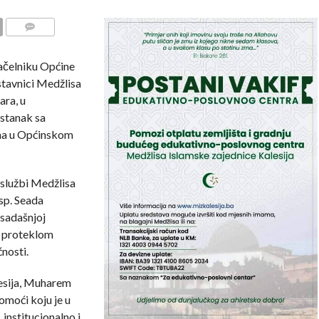
COMMENTS
načelniku Općine
dstavnici Medžlisa
ara, u
astanak sa
ima u Općinskom
službi Medžlisa
osp. Seada
osadašnjoj
u proteklom
nosti.
esija, Muharem
omoći koju je u
institucionalno i