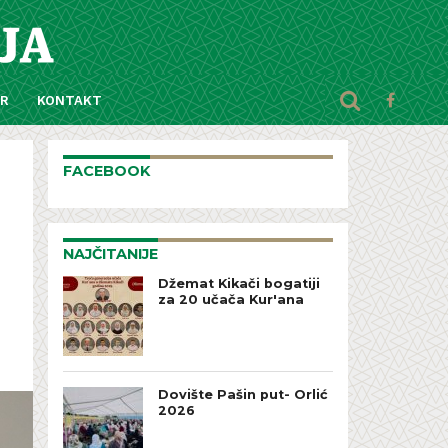
AR
KONTAKT
FACEBOOK
NAJČITANIJE
Džemat Kikači bogatiji
za 20 učača Kur'ana
Dovište Pašin put- Orlić
2026