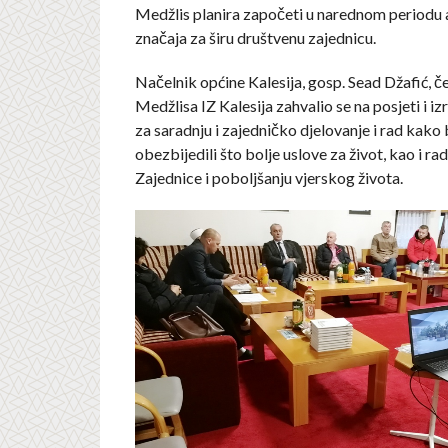
Medžlis planira započeti u narednom periodu a 
značaja za širu društvenu zajednicu.
Načelnik općine Kalesija, gosp. Sead Džafić, č
Medžlisa IZ Kalesija zahvalio se na posjeti i i
za saradnju i zajedničko djelovanje i rad kako
obezbijedili što bolje uslove za život, kao i ra
Zajednice i poboljšanju vjerskog života.