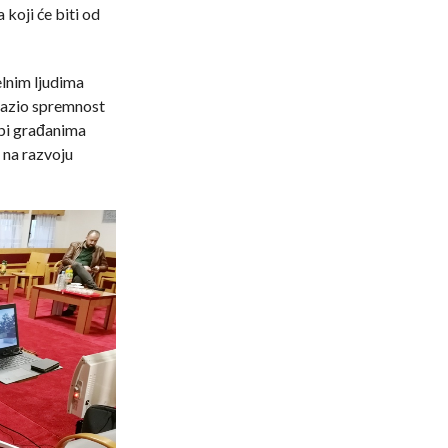
koji će biti od
elnim ljudima
zrazio spremnost
 bi građanima
d na razvoju