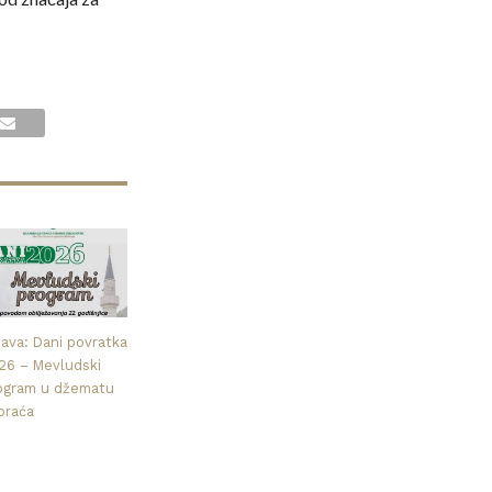
java: Dani povratka
26 – Mevludski
ogram u džematu
praća