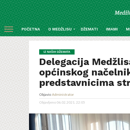
POČETNA
O MEDŽLISU
DŽEMATI
IMAMI
M
IZ NAŠIH DŽEMATA
Delegacija Medžlisa
općinskog načelni
predstavnicima st
Objavio
Administrator
Objavljeno
06.02.2021. 22:05