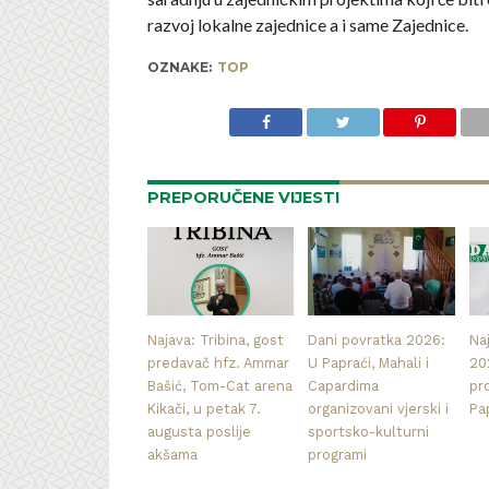
razvoj lokalne zajednice a i same Zajednice.
OZNAKE:
TOP
PREPORUČENE VIJESTI
Najava: Tribina, gost
Dani povratka 2026:
Na
predavač hfz. Ammar
U Papraći, Mahali i
20
Bašić, Tom-Cat arena
Capardima
pr
Kikači, u petak 7.
organizovani vjerski i
Pa
augusta poslije
sportsko-kulturni
akšama
programi