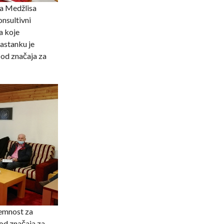
a Medžlisa
onsultivni
a koje
sastanku je
 od značaja za
remnost za
 od značaja za