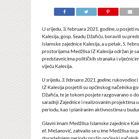
U srijedu, 3. februara 2021. godine, u posjeti 
Kalesija, gosp. Seadu Džafiću, boravili su pre
Islamske zajednice Kalesija, a u petak, 5. febru
prostorijama Medžlisa IZ Kalesija održan je s
predstavnicima političkih stranaka i vijećnic
vijeću Kalesija.
U srijedu, 3. februara 2021. godine,
rukovodioci 
IZ Kalesija posjetili su općinskog načelnika g
Džafića, te je tokom posjete razgovarano o d
saradnji Zajednice i realizovanim projektima 
periodu, kao i planiranim aktivnostima u buduć
Glavni imam Medžlisa Islamske zajednice Kal
ef. Mešanović, zahvalio se u ime Medžlisa na p
dosadašnjem periodu pružio općinski načelnik, 