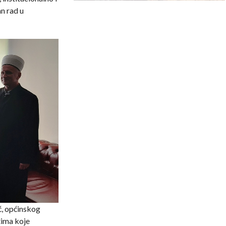
n rad u
ć, općinskog
tima koje