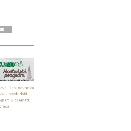
java: Dani povratka
26 – Mevludski
ogram u džematu
praća