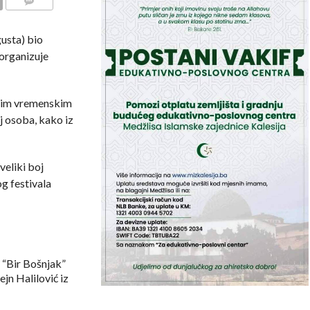
COMMENTS
gusta) bio
 organizuje
lnim vremenskim
j osoba, kako iz
veliki boj
og festivala
r “Bir Bošnjak”
ejn Halilović iz