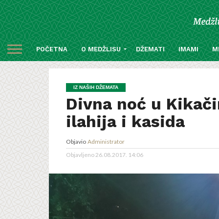
POČETNA
O MEDŽLISU
DŽEMATI
IMAMI
M
IZ NAŠIH DŽEMATA
Divna noć u Kikač
ilahija i kasida
Objavio
Administrator
Objavljeno
26.08.2017. 14:06