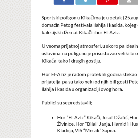
Sportski poligon u Kikačima je u petak (25.au
domaćin Petog festivala ilahija i kasida, kojeg
kalesijski džemat Kikači i hor El-Aziz.
U veoma prijatnoj atmosferi, u skoro pa idea
uslovima, na poligonu je prisustovao veliki bro
Kikača, tako i drugih gostiju.
Hor El-Aziz je radom proteklih godina stekao 
prijatelja, pa su tako neki od njih bili gosti Pet
ilahija i kasida u organizaciji ovog hora.
Publici su se predstavili;
Hor “El-Aziz” Kikači, Jusuf Džafić, Ho
Živinice, Hor “Bilal” Janja, Hamid i Hus
Kladnja, VIS “Merak” Sapna.