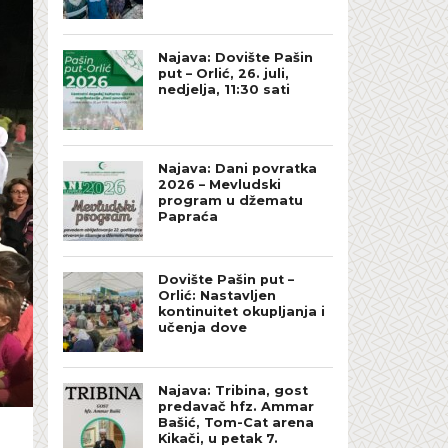
Najava: Dovište Pašin
put – Orlić, 26. juli,
nedjelja, 11:30 sati
Najava: Dani povratka
2026 – Mevludski
program u džematu
Papraća
Dovište Pašin put –
Orlić: Nastavljen
kontinuitet okupljanja i
učenja dove
Najava: Tribina, gost
predavač hfz. Ammar
Bašić, Tom-Cat arena
Kikači, u petak 7.