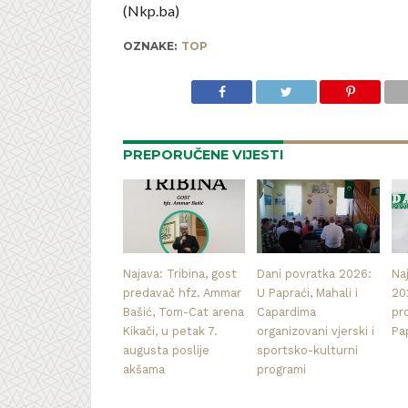
(Nkp.ba)
OZNAKE:
TOP
PREPORUČENE VIJESTI
Najava: Tribina, gost
Dani povratka 2026:
Na
predavač hfz. Ammar
U Papraći, Mahali i
20
Bašić, Tom-Cat arena
Capardima
pr
Kikači, u petak 7.
organizovani vjerski i
Pa
augusta poslije
sportsko-kulturni
akšama
programi