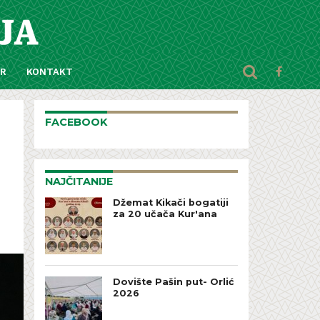
AR
KONTAKT
FACEBOOK
NAJČITANIJE
Džemat Kikači bogatiji
za 20 učača Kur'ana
Dovište Pašin put- Orlić
2026