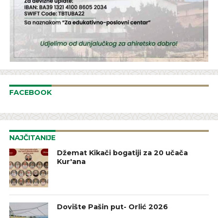
FACEBOOK
NAJČITANIJE
Džemat Kikači bogatiji za 20 učača
Kur'ana
Dovište Pašin put- Orlić 2026