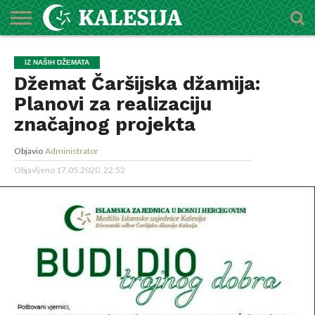
POČETNA
O
DŽEMATI
IMAMI
MEKTEBSKI
VIJESTI
HUTBE
NAJAVE
KALENDAR
KONTAKT
IZ NAŠIH DŽEMATA
MEDŽLISU
CENTAR
Džemat Čaršijska džamija:
Planovi za realizaciju
značajnog projekta
Objavio
Administrator
Objavljeno
17.05.2020. 22:52