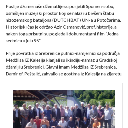
Poslije džume naše džematlije su posjetili Spomen-sobu,
osmišljen muzejski prostor koji se nalazi u bivšem štabu
nizozemskog bataljona (DUTCHBAT) UN-a u Potočarima.
Historijski čas je održao Azir Osmanović, prof. historije, a
nakon toga prisutni su pogledali dokumentarni film “Jedna
sedmica u julu 95”.
Prije povratka iz Srebrenice putnici-namjernici sa područja
Medžlisa IZ Kalesija klanjali su ikindiju-namaz u Gradskoj
džamiji u Srebrenici. Glavni imam Medžlisa IZ Srebrenica,
Damir ef. Peštalić, zahvalio se gostima iz Kalesija na zijaretu.