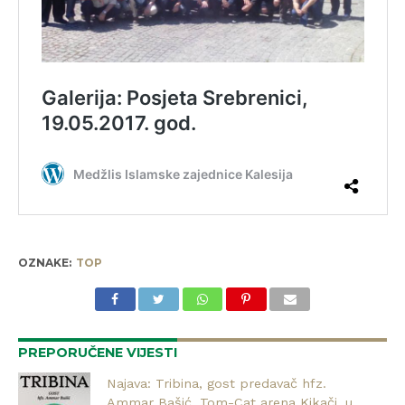
OZNAKE:
TOP
PREPORUČENE VIJESTI
Najava: Tribina, gost predavač hfz.
Ammar Bašić, Tom-Cat arena Kikači, u