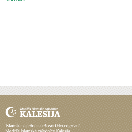
Islamska zajednica u Bosni i Hercegovini
Medžlis Islamske zajednice Kalesija