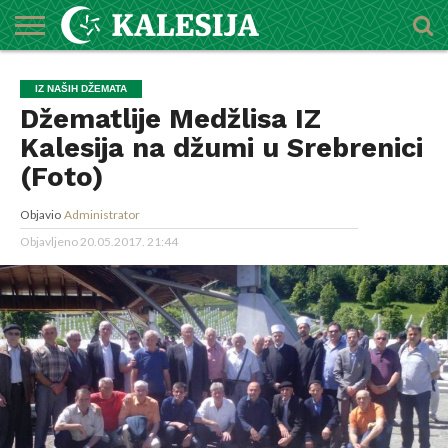
POČETNA
O
DŽEMATI
IMAMI
MEKTEBSKI
VIJESTI
HUTBE
NAJAVE
KALENDAR
KONTAKT
IZ NAŠIH DŽEMATA
MEDŽLISU
CENTAR
Džematlije Medžlisa IZ
Kalesija na džumi u Srebrenici
(Foto)
Objavio
Administrator
Objavljeno
20.05.2017. 21:44