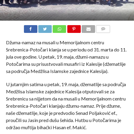
COMMENTS
Džuma-namaz na musali u Memorijalnom centru
Srebrenica-Potočari klanja se u periodu od 31. marta do 11.
jula ove godine. U petak, 19. maja, džumi-namazu u
Potočarima su prisustvovali musafiri iz Kalesije (džematlije
sa područja Medžlisa Islamske zajednice Kalesija).
U jutarnjim satima u petak, 19. maja, džematlije sa područja
Medžlisa Islamske zajednice Kalesija otputovali se za
Srebrenicu sa nijjetom da na musali u Memorijalnom centru
Srebrenica-Potočari klanjaju džumu-namaz. Prije džume,
naše džematlije, koje je predvodio Senad Poljaković ef.,
proučili su Jasin pred dušu šehida. Hutbu u Potočarima je
održao muftija bihaćki Hasan ef. Makić.