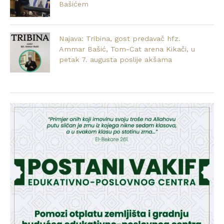
Bašićem
Najava: Tribina, gost predavač hfz.
Ammar Bašić, Tom-Cat arena Kikači, u
petak 7. augusta poslije akšama