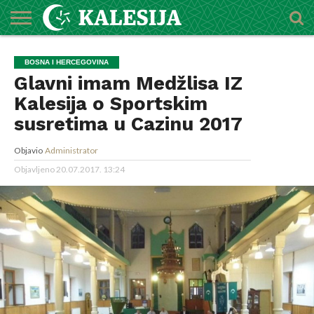
POČETNA
O
DŽEMATI
IMAMI
MEKTEBSKI
VIJESTI
HUTBE
NAJAVE
KALENDAR
KONTAKT
BOSNA I HERCEGOVINA
MEDŽLISU
CENTAR
Glavni imam Medžlisa IZ
Kalesija o Sportskim
susretima u Cazinu 2017
Objavio
Administrator
Objavljeno
20.07.2017. 13:24