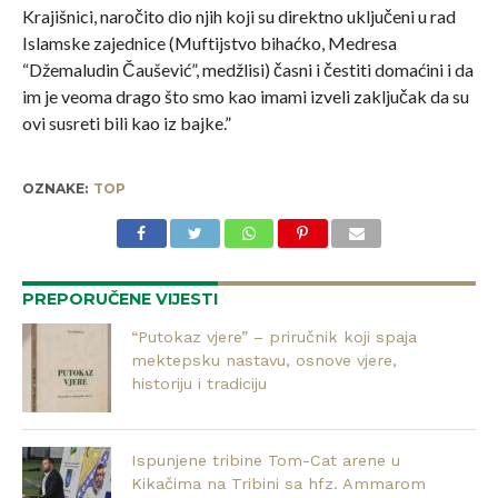
Krajišnici, naročito dio njih koji su direktno uključeni u rad
Islamske zajednice (Muftijstvo bihaćko, Medresa
“Džemaludin Čaušević”, medžlisi) časni i čestiti domaćini i da
im je veoma drago što smo kao imami izveli zaključak da su
ovi susreti bili kao iz bajke.”
OZNAKE:
TOP
PREPORUČENE VIJESTI
“Putokaz vjere” – priručnik koji spaja
mektepsku nastavu, osnove vjere,
historiju i tradiciju
Ispunjene tribine Tom-Cat arene u
Kikačima na Tribini sa hfz. Ammarom