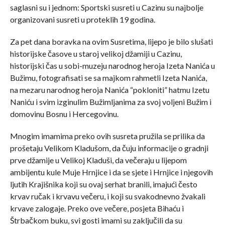
saglasni su i jednom: Sportski susreti u Cazinu su najbolje
organizovani susreti u proteklih 19 godina.
Za pet dana boravka na ovim Susretima, lijepo je bilo slušati
historijske časove u staroj velikoj džamiji u Cazinu,
historijski čas u sobi-muzeju narodnog heroja Izeta Nanića u
Bužimu, fotografisati se sa majkom rahmetli Izeta Nanića,
na mezaru narodnog heroja Nanića “pokloniti” hatmu Izetu
Naniću i svim izginulim Bužimljanima za svoj voljeni Bužim i
domovinu Bosnu i Hercegovinu.
Mnogim imamima preko ovih susreta pružila se prilika da
prošetaju Velikom Kladušom, da čuju informacije o gradnji
prve džamije u Velikoj Kladuši, da večeraju u lijepom
ambijentu kule Muje Hrnjice i da se sjete i Hrnjice i njegovih
ljutih Krajišnika koji su ovaj serhat branili, imajući često
krvav ručak i krvavu večeru, i koji su svakodnevno žvakali
krvave zalogaje. Preko ove večere, posjeta Bihaću i
Štrbačkom buku, svi gosti imami su zaključili da su