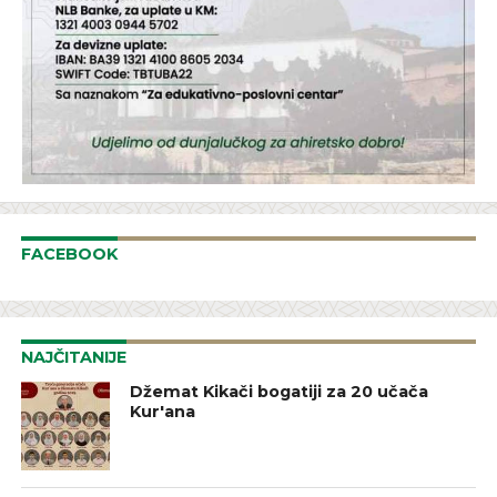
FACEBOOK
NAJČITANIJE
Džemat Kikači bogatiji za 20 učača
Kur'ana