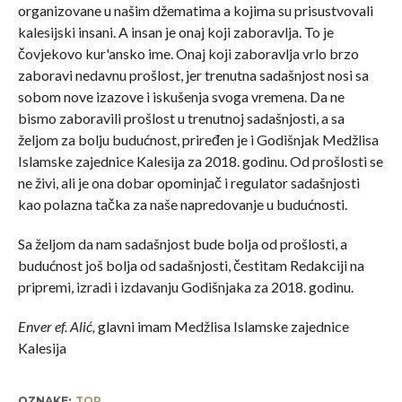
organizovane u našim džematima a kojima su prisustvovali
kalesijski insani. A insan je onaj koji zaboravlja. To je
čovjekovo kur'ansko ime. Onaj koji zaboravlja vrlo brzo
zaboravi nedavnu prošlost, jer trenutna sadašnjost nosi sa
sobom nove izazove i iskušenja svoga vremena. Da ne
bismo zaboravili prošlost u trenutnoj sadašnjosti, a sa
željom za bolju budućnost, priređen je i Godišnjak Medžlisa
Islamske zajednice Kalesija za 2018. godinu. Od prošlosti se
ne živi, ali je ona dobar opominjač i regulator sadašnjosti
kao polazna tačka za naše napredovanje u budućnosti.
Sa željom da nam sadašnjost bude bolja od prošlosti, a
budućnost još bolja od sadašnjosti, čestitam Redakciji na
pripremi, izradi i izdavanju Godišnjaka za 2018. godinu.
Enver ef. Alić,
glavni imam Medžlisa Islamske zajednice
Kalesija
OZNAKE:
TOP