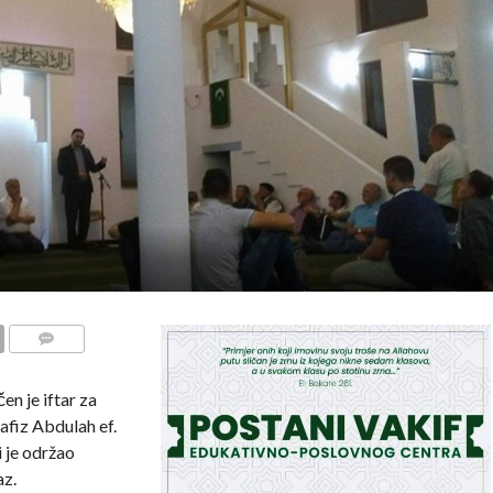
COMMENTS
n je iftar za
hafiz Abdulah ef.
 je održao
az.