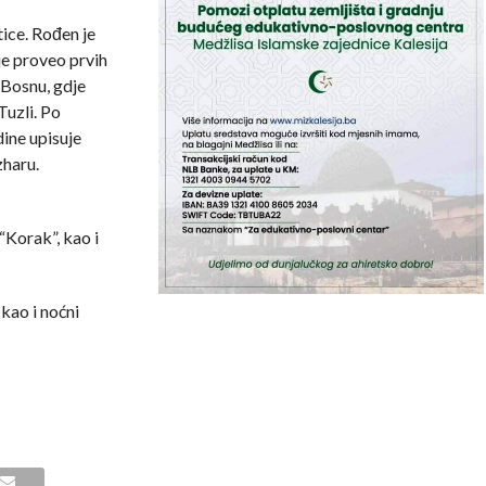
ice. Rođen je
je proveo prvih
 Bosnu, gdje
uzli. Po
ine upisuje
zharu.
 “Korak”, kao i
kao i noćni