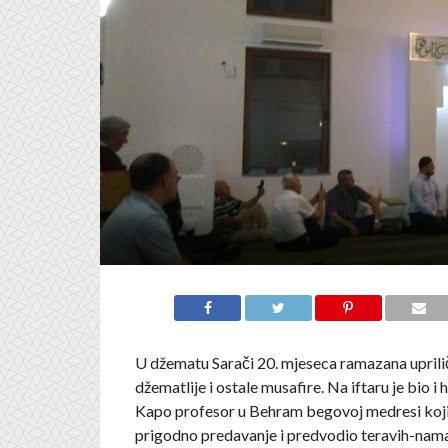
U džematu Sarači 20. mjeseca ramazana upriliče
džematlije i ostale musafire. Na iftaru je bio i 
Kapo profesor u Behram begovoj medresi koji
prigodno predavanje i predvodio teravih-nam