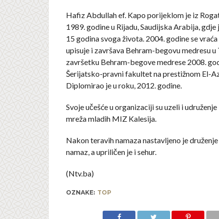
Hafiz Abdullah ef. Kapo porijeklom je iz Rogat
1989. godine u Rijadu, Saudijska Arabija, gdje 
15 godina svoga života. 2004. godine se vraća
upisuje i završava Behram-begovu medresu u T
završetku Behram-begove medrese 2008. god
Šerijatsko-pravni fakultet na prestižnom El-A
Diplomirao je u roku, 2012. godine.
Svoje učešće u organizaciji su uzeli i udruženje
mreža mladih MIZ Kalesija.
Nakon teravih namaza nastavljeno je druženje 
namaz, a upriličen je i sehur.
(Ntv.ba)
OZNAKE:
TOP