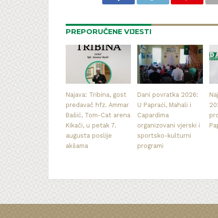
PREPORUČENE VIJESTI
Najava: Tribina, gost
Dani povratka 2026:
Na
predavač hfz. Ammar
U Papraći, Mahali i
20
Bašić, Tom-Cat arena
Capardima
pr
Kikači, u petak 7.
organizovani vjerski i
Pa
augusta poslije
sportsko-kulturni
akšama
programi