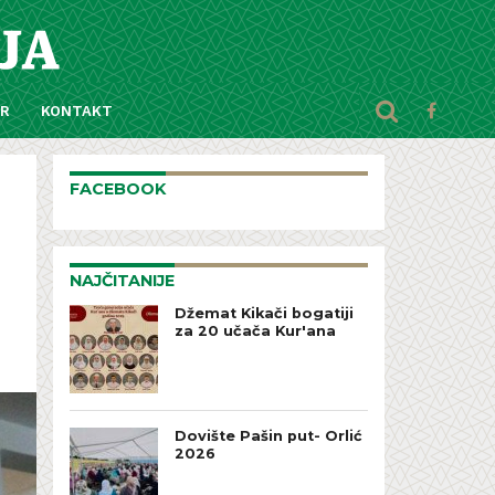
AR
KONTAKT
FACEBOOK
NAJČITANIJE
Džemat Kikači bogatiji
za 20 učača Kur'ana
Dovište Pašin put- Orlić
2026