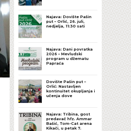
Najava: Dovište Pašin
put – Orlić, 26. juli,
nedjelja, 11:30 sati
Najava: Dani povratka
2026 – Mevludski
program u džematu
Papraća
Dovište Pašin put –
Orlić: Nastavljen
kontinuitet okupljanja i
učenja dove
Najava: Tribina, gost
predavač hfz. Ammar
Bašić, Tom-Cat arena
Kikači, u petak 7.