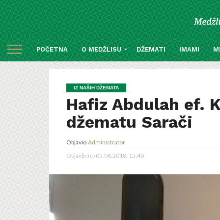
POČETNA
O MEDŽLISU
DŽEMATI
IMAMI
M
IZ NAŠIH DŽEMATA
Hafiz Abdulah ef. 
džematu Sarači
Objavio
Administrator
Objavljeno
05.06.2018. 15:40