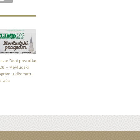
java: Dani povratka
26 – Mevludski
ogram u džematu
praća