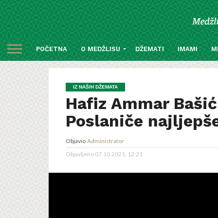
POČETNA
O MEDŽLISU
DŽEMATI
IMAMI
M
IZ NAŠIH DŽEMATA
Hafiz Ammar Bašić: 
Poslaniče najljepš
Objavio
Administrator
Objavljeno
07.10.2021. 12:21