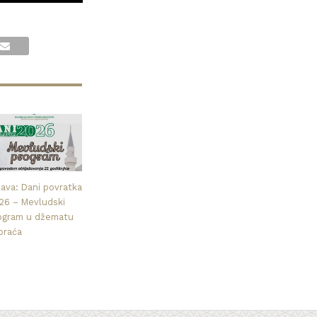
java: Dani povratka
26 – Mevludski
ogram u džematu
praća