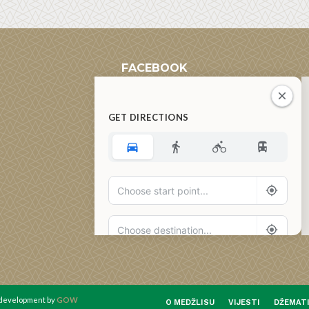
FACEBOOK
GET DIRECTIONS
Add Waypoint
Route Options
Go
d development by
GOW
O MEDŽLISU
VIJESTI
DŽEMAT