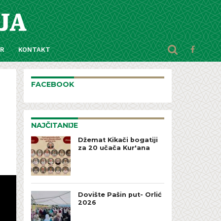
AR
KONTAKT
FACEBOOK
NAJČITANIJE
Džemat Kikači bogatiji
za 20 učača Kur'ana
Dovište Pašin put- Orlić
2026