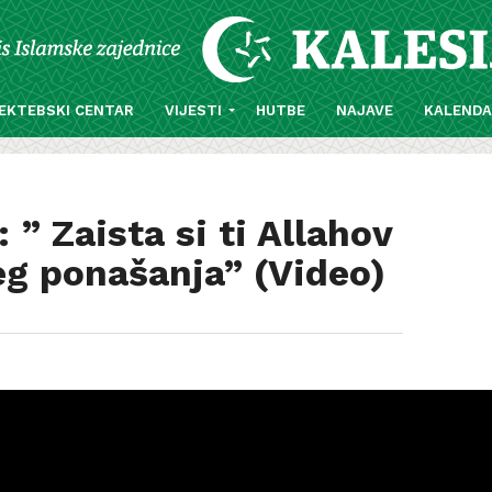
EKTEBSKI CENTAR
VIJESTI
HUTBE
NAJAVE
KALEND
” Zaista si ti Allahov
eg ponašanja” (Video)