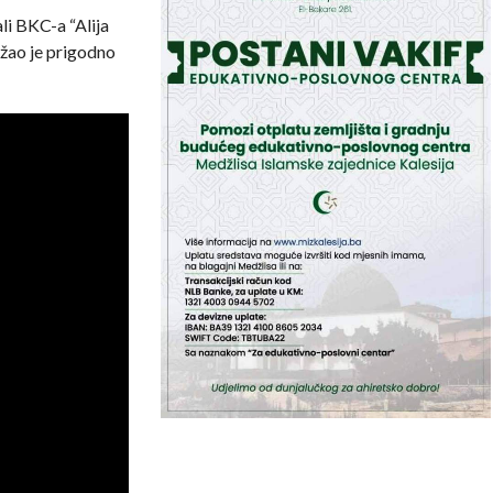
li BKC-a “Alija
ržao je prigodno