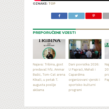
OZNAKE:
TOP
PREPORUČENE VIJESTI
Najava: Tribina, gost
Dani povratka 2026:
Na
predavač hfz. Ammar
U Papraći, Mahali i
20
Bašić, Tom-Cat arena
Capardima
pr
Kikači, u petak 7.
organizovani vjerski i
Pa
augusta poslije
sportsko-kulturni
akšama
programi