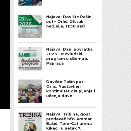
Najava: Dovište Pašin
put – Orlić, 26. juli,
nedjelja, 11:30 sati
Najava: Dani povratka
2026 – Mevludski
program u džematu
Papraća
Dovište Pašin put –
Orlić: Nastavljen
kontinuitet okupljanja i
učenja dove
Najava: Tribina, gost
predavač hfz. Ammar
Bašić, Tom-Cat arena
Kikači, u petak 7.