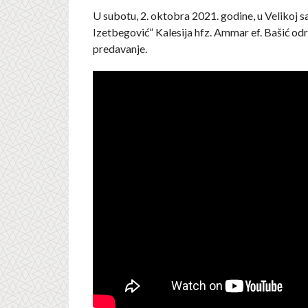
U subotu, 2. oktobra 2021. godine, u Velikoj sa
Izetbegović” Kalesija hfz. Ammar ef. Bašić od
predavanje.