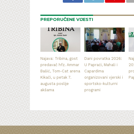
PREPORUČENE VIJESTI
Najava: Tribina, gost
Dani povratka 2026:
Na
predavač hfz. Ammar
U Papraći, Mahali i
20
Bašić, Tom-Cat arena
Capardima
pr
Kikači, u petak 7.
organizovani vjerski i
Pa
augusta poslije
sportsko-kulturni
akšama
programi