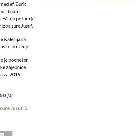
ed ef. Burić,
koordinator
esija, a potom je
izba sure Jusuf.
 Kalesija sa
insko druženje.
me je podnešen
ske zajednice
da za 2019.
lesija)
ure Jusuf, 5. i