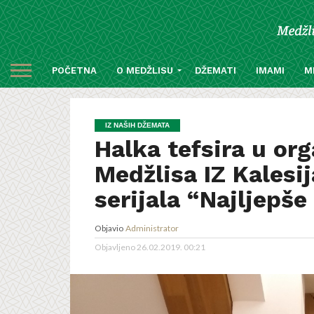
POČETNA
O MEDŽLISU
DŽEMATI
IMAMI
M
IZ NAŠIH DŽEMATA
Halka tefsira u or
Medžlisa IZ Kalesija
serijala “Najljepše
Objavio
Administrator
Objavljeno
26.02.2019. 00:21