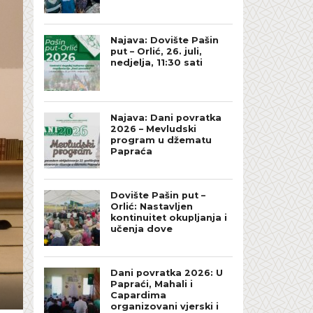
Najava: Dovište Pašin
put – Orlić, 26. juli,
nedjelja, 11:30 sati
Najava: Dani povratka
2026 – Mevludski
program u džematu
Papraća
Dovište Pašin put –
Orlić: Nastavljen
kontinuitet okupljanja i
učenja dove
Dani povratka 2026: U
Papraći, Mahali i
Capardima
organizovani vjerski i