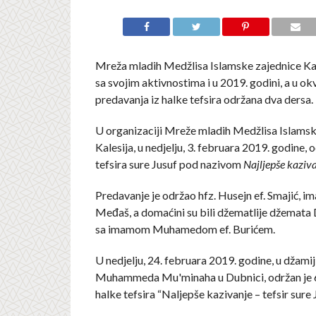
Mreža mladih Medžlisa Islamske zajednice Kal
sa svojim aktivnostima i u 2019. godini, a u okv
predavanja iz halke tefsira održana dva dersa.
U organizaciji Mreže mladih Medžlisa Islamsk
Kalesija, u nedjelju, 3. februara 2019. godine, o
tefsira sure Jusuf pod nazivom
Najljepše kaziv
Predavanje je održao hfz. Husejn ef. Smajić, 
Međaš, a domaćini su bili džematlije džemata 
sa imamom Muhamedom ef. Burićem.
U nedjelju, 24. februara 2019. godine, u džami
Muhammeda Mu'minaha u Dubnici, održan je 6. 
halke tefsira “Naljepše kazivanje – tefsir sure 