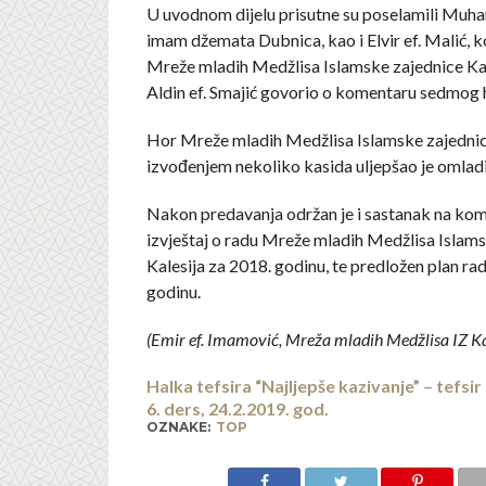
U uvodnom dijelu prisutne su poselamili Muham
imam džemata Dubnica, kao i Elvir ef. Malić, 
Mreže mladih Medžlisa Islamske zajednice Kal
Aldin ef. Smajić govorio o komentaru sedmog h
Hor Mreže mladih Medžlisa Islamske zajednice
izvođenjem nekoliko kasida uljepšao je omlad
Nakon predavanja održan je i sastanak na ko
izvještaj o radu Mreže mladih Medžlisa Islam
Kalesija za 2018. godinu, te predložen plan ra
godinu.
(Emir ef. Imamović, Mreža mladih Medžlisa IZ Ka
Halka tefsira “Najljepše kazivanje” – tefsir s
6. ders, 24.2.2019. god.
OZNAKE:
TOP