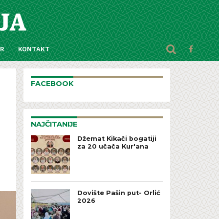
AR
KONTAKT
FACEBOOK
NAJČITANIJE
Džemat Kikači bogatiji
za 20 učača Kur'ana
Dovište Pašin put- Orlić
2026