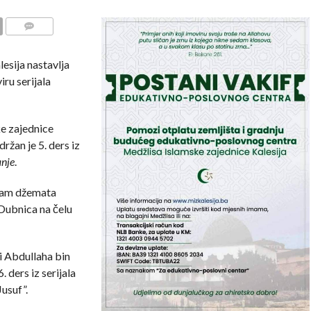
COMMENTS
esija nastavlja
iru serijala
e zajednice
držan je 5. ders iz
anje
.
imam džemata
Dubnica na čelu
ji Abdullaha bin
ders iz serijala
Jusuf”.