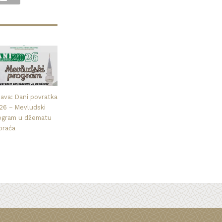
java: Dani povratka
26 – Mevludski
ogram u džematu
praća