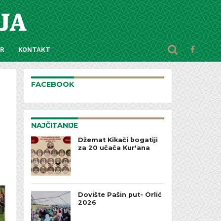
AR
KONTAKT
FACEBOOK
NAJČITANIJE
Džemat Kikači bogatiji
za 20 učača Kur'ana
Dovište Pašin put- Orlić
2026