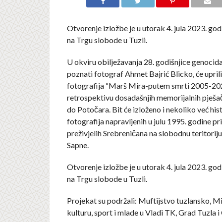
Otvorenje izložbe je u utorak 4. jula 2023. god
na Trgu slobode u Tuzli.
U okviru obilježavanja 28. godišnjice genocida
poznati fotograf Ahmet Bajrić Blicko, će uprili
fotografija “Marš Mira-putem smrti 2005-202
retrospektivu dosadašnjih memorijalnih pješ
do Potočara. Bit će izloženo i nekoliko već hist
fotografija napravljenih u julu 1995. godine p
preživjelih Srebreničana na slobodnu teritori
Sapne.
Otvorenje izložbe je u utorak 4. jula 2023. god
na Trgu slobode u Tuzli.
Projekat su podržali: Muftijstvo tuzlansko, M
kulturu, sport i mlade u Vladi TK, Grad Tuzla i