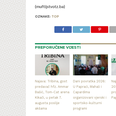
(muftijstvotz.ba)
OZNAKE:
TOP
PREPORUČENE VIJESTI
Najava: Tribina, gost
Dani povratka 2026:
Na
predavač hfz. Ammar
U Papraći, Mahali i
20
Bašić, Tom-Cat arena
Capardima
pr
Kikači, u petak 7.
organizovani vjerski i
Pa
augusta poslije
sportsko-kulturni
akšama
programi