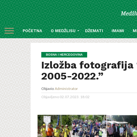
POČETNA
O MEDŽLISU
DŽEMATI
IMAMI
M
BOSNA I HERCEGOVINA
Izložba fotografij
2005-2022.”
Objavio
Administrator
Objavljeno
02.07.2023. 18:02