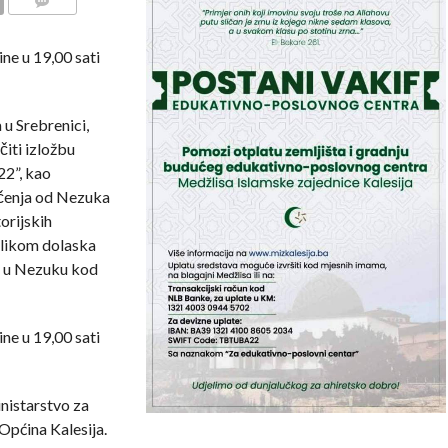
COMMENTS
ine u 19,00 sati
 u Srebrenici,
čiti izložbu
2”, kao
ačenja od Nezuka
orijskih
rilikom dolaska
ju u Nezuku kod
ine u 19,00 sati
inistarstvo za
 Općina Kalesija.