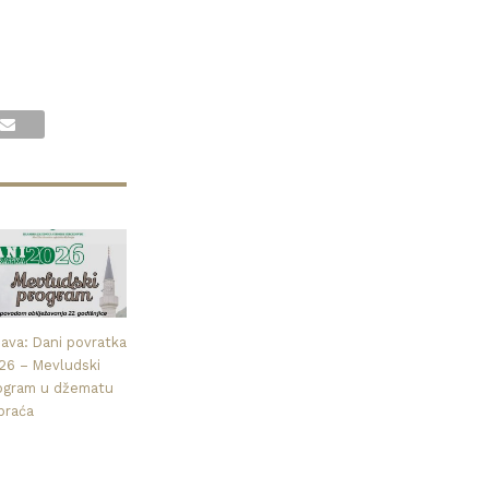
java: Dani povratka
26 – Mevludski
ogram u džematu
praća