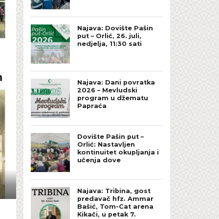
Najava: Dovište Pašin
put – Orlić, 26. juli,
nedjelja, 11:30 sati
Najava: Dani povratka
2026 – Mevludski
program u džematu
Papraća
Dovište Pašin put –
Orlić: Nastavljen
kontinuitet okupljanja i
učenja dove
Najava: Tribina, gost
predavač hfz. Ammar
Bašić, Tom-Cat arena
Kikači, u petak 7.