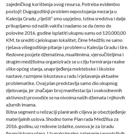
zajedničkog korištenja ovog resursa. Potreba evidentno
postoji! Dugogodišnji problem nepostojanja mezarja u
Kalesija Gradu „riješili“ smo uspješno. Istina sredstva i dalje
prikupljamo od naših vakifa i nadamo se da ćemo do
polovine 2016. godine isplatiti ukupnu sumu od 120.000,00
KM, te urediti cjelokupan lokalitet, čime Medžlis ne samo
rješava višegodišnje pitanje i problem u Kalesija Gradu i šire.
Redovne posjete džematima, muallimima, vjeroučiteljima i
drugim medžlisima organiziraće se u cilju formiranja realne
slike općeg stanja, unaprijeđenja mektebske i školske
nastave, razmjene iskustava u radu i rješavanja aktualne
problematike. Ovaj plan predstavlja samo dio ukupnog
djelovanja, jer značajan broj manifestacija i svakodnevnih
aktivnosti provodiće se na nivoima naših džemata i njihovih
ažurnih imama.
Bitna segment u relizaciji planiranih ciljeva je obezbjeđenje
materijalnih uslova. Shodno tome Plan rada Medžlisa za
2016. godinu, uz redovne izdatke, osnova je za izradu
finansijskoga plana. Uz maksimalno zalaganje raspoloživih