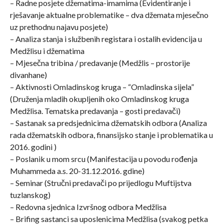
– Radne posjete džematima-imamima (Evidentiranje i
rješavanje aktualne problematike – dva džemata mjesečno
uz prethodnu najavu posjete)
– Analiza stanja i službenih registara i ostalih evidencija u
Medžlisu i džematima
– Mjesečna tribina / predavanje (Medžlis – prostorije
divanhane)
– Aktivnosti Omladinskog kruga – “Omladinska sijela”
(Druženja mladih okupljenih oko Omladinskog kruga
Medžlisa. Tematska predavanja – gosti predavači)
– Sastanak sa predsjednicima džematskih odbora (Analiza
rada džematskih odbora, finansijsko stanje i problematika u
2016. godini )
– Poslanik u mom srcu (Manifestacija u povodu rođenja
Muhammeda a.s. 20-31.12.2016. gdine)
– Seminar (Stručni predavači po prijedlogu Muftijstva
tuzlanskog)
– Redovna sjednica Izvršnog odbora Medžlisa
– Brifing sastanci sa uposlenicima Medžlisa (svakog petka