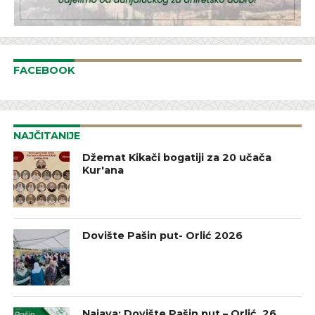
FACEBOOK
NAJČITANIJE
Džemat Kikači bogatiji za 20 učača
Kur'ana
Dovište Pašin put- Orlić 2026
Najava: Dovište Pašin put – Orlić, 26.