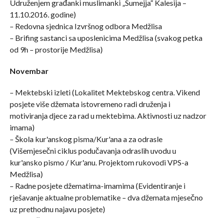
Udruženjem građanki muslimanki „Sumejja“ Kalesija –
11.10.2016. godine)
– Redovna sjednica Izvršnog odbora Medžlisa
– Brifing sastanci sa uposlenicima Medžlisa (svakog petka
od 9h – prostorije Medžlisa)
Novembar
– Mektebski izleti (Lokalitet Mektebskog centra. Vikend
posjete više džemata istovremeno radi druženja i
motiviranja djece za rad u mektebima. Aktivnosti uz nadzor
imama)
– Škola kur'anskog pisma/Kur'ana a za odrasle
(Višemjesečni ciklus podučavanja odraslih uvodu u
kur'ansko pismo / Kur'anu. Projektom rukovodi VPS-a
Medžlisa)
– Radne posjete džematima-imamima (Evidentiranje i
rješavanje aktualne problematike – dva džemata mjesečno
uz prethodnu najavu posjete)