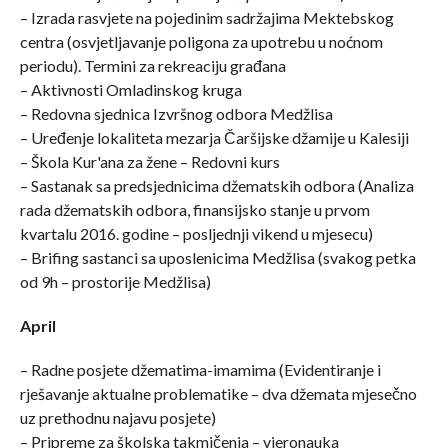
– Izrada rasvjete na pojedinim sadržajima Mektebskog
centra (osvjetljavanje poligona za upotrebu u noćnom
periodu). Termini za rekreaciju građana
– Aktivnosti Omladinskog kruga
– Redovna sjednica Izvršnog odbora Medžlisa
– Uređenje lokaliteta mezarja Čaršijske džamije u Kalesiji
– Škola Kur'ana za žene – Redovni kurs
– Sastanak sa predsjednicima džematskih odbora (Analiza
rada džematskih odbora, finansijsko stanje u prvom
kvartalu 2016. godine – posljednji vikend u mjesecu)
– Brifing sastanci sa uposlenicima Medžlisa (svakog petka
od 9h – prostorije Medžlisa)
April
– Radne posjete džematima-imamima (Evidentiranje i
rješavanje aktualne problematike – dva džemata mjesečno
uz prethodnu najavu posjete)
– Pripreme za školska takmičenja – vjeronauka