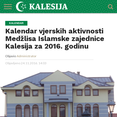
POČETNA
O
DŽEMATI
IMAMI
MEKTEBSKI
VIJESTI
HUTBE
NAJAVE
KALENDAR
KONTAKT
KALENDAR
MEDŽLISU
CENTAR
Kalendar vjerskih aktivnosti
Medžlisa Islamske zajednice
Kalesija za 2016. godinu
Objavio
Administrator
Objavljeno
24.11.2016. 14:03