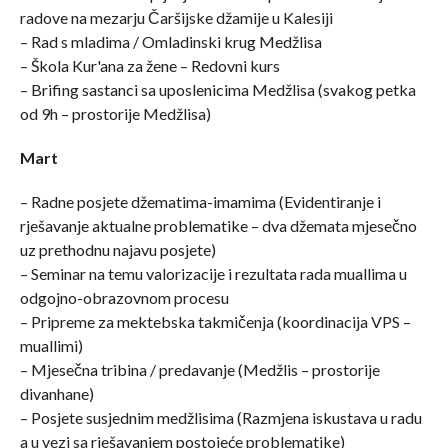
radove na mezarju Čaršijske džamije u Kalesiji
– Rad s mladima / Omladinski krug Medžlisa
– Škola Kur'ana za žene – Redovni kurs
– Brifing sastanci sa uposlenicima Medžlisa (svakog petka
od 9h – prostorije Medžlisa)
Mart
– Radne posjete džematima-imamima (Evidentiranje i
rješavanje aktualne problematike – dva džemata mjesečno
uz prethodnu najavu posjete)
– Seminar na temu valorizacije i rezultata rada muallima u
odgojno-obrazovnom procesu
– Pripreme za mektebska takmičenja (koordinacija VPS –
muallimi)
– Mjesečna tribina / predavanje (Medžlis – prostorije
divanhane)
– Posjete susjednim medžlisima (Razmjena iskustava u radu
a u vezi sa rješavanjem postojeće problematike)