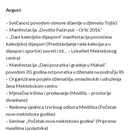
Avgust
– Svečanost povodom obnove džamije u džematu Tojšići
– Manifestacija „Dovište Pašin put – Orlić 2016.“
– „Dani kalesijske dijaspore“ manifestacija posvećena
kalesijskoj dijaspori (Predstavljanje rada kalesijaca u
dijaspori, sportski susreti i td… – Lokalitet Mektebskog
centra)
– Manifestacija „Dani povratka i gradnje u Mahali“
povodom 20. godina od povratka u džemate na području RS
– Organizirane posjete džematlija, omladinskih i udruženja
žena Mektebskom centru
– Mjesečna tribina / predavanje (Medžlis – prostorije
divanhane)
– Redovna sjednica Izvršnog odbora Medžlisa (Početak
nove mektebske godine)
– Seminar „Početak nove mektebske godine“ (Pripreme
muallima i polaznika)