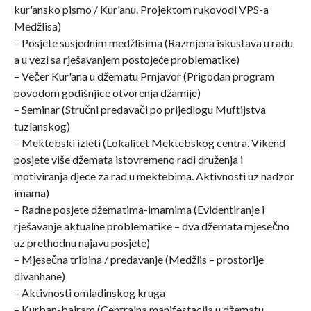
kur'ansko pismo / Kur'anu. Projektom rukovodi VPS-a
Medžlisa)
– Posjete susjednim medžlisima (Razmjena iskustava u radu
a u vezi sa rješavanjem postojeće problematike)
– Večer Kur'ana u džematu Prnjavor (Prigodan program
povodom godišnjice otvorenja džamije)
– Seminar (Stručni predavači po prijedlogu Muftijstva
tuzlanskog)
– Mektebski izleti (Lokalitet Mektebskog centra. Vikend
posjete više džemata istovremeno radi druženja i
motiviranja djece za rad u mektebima. Aktivnosti uz nadzor
imama)
– Radne posjete džematima-imamima (Evidentiranje i
rješavanje aktualne problematike – dva džemata mjesečno
uz prethodnu najavu posjete)
– Mjesečna tribina / predavanje (Medžlis – prostorije
divanhane)
– Aktivnosti omladinskog kruga
– Kurban-bajram (Centralna manifestacija u džematu