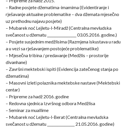
– Pripreme za hadž 2015.
– Radne posjete džematima-imamima (Evidentiranje i
rješavanje aktualne problematike – dva džemata mjesečno
uz prethodnu najavu posjete)
– Mubarek noć Lejletu-l-Miradž (Centralna mevludska
svečanost u džematu _________________ 03.05.2016. godine.)
– Posjete susjednim medžlisima (Razmjena iskustava u radu
a u vezi sa rješavanjem postojeće problematike)
– Mjesečna tribina / predavanje (Medžlis – prostorije
divanhane)
– Završni mektebski ispiti (Evidencija zatečenog stanja po
džematima)
– Masovni izleti polaznika mektebske nastave (Mektebski
centar)
– Pripreme za hadž 2016. godine
– Redovna sjednica Izvršnog odbora Medžlisa
– Seminar za muallime
– Mubarek noć Lejletu-l-Berat (Centralna mevludska
svečanost u džematu ________________ 21.05.2016. godine)