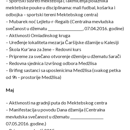
– Sportski susreti mekteblija (Takmičenja polaznika
mektebske pouke u disciplinama: mali fudbal, košarka i
odbojka – sportski tereni Mektebskog centra)
– Mubarek noć Lejletu-r-Regaib (Centralna mevludska
svečanost u džematu ____________________, 07.04.2016. godine)
– Aktivnosti Omladinskog kruga
– Uređenje lokaliteta mezarja Čaršijske džamije u Kalesiji
– Škola Kur'ana za žene – Redovni kurs
– Pripreme za svečano otvorenje džemije u džematu Sarači
– Redovna sjednica Izvršnog odbora Medžlisa
– Brifing sastanci sa uposlenicima Medžlisa (svakog petka
od 9h – prostorije Medžlisa)
Maj
– Aktivnosti na gradnji puta do Mektebskog centra
– Manifestacija u povodu Dana džamija (Centralna
mevludska svečanost u džematu ___________________
07.05.2016. godine.)