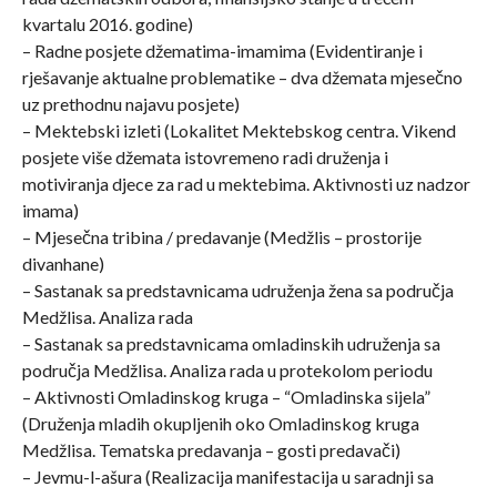
kvartalu 2016. godine)
– Radne posjete džematima-imamima (Evidentiranje i
rješavanje aktualne problematike – dva džemata mjesečno
uz prethodnu najavu posjete)
– Mektebski izleti (Lokalitet Mektebskog centra. Vikend
posjete više džemata istovremeno radi druženja i
motiviranja djece za rad u mektebima. Aktivnosti uz nadzor
imama)
– Mjesečna tribina / predavanje (Medžlis – prostorije
divanhane)
– Sastanak sa predstavnicama udruženja žena sa područja
Medžlisa. Analiza rada
– Sastanak sa predstavnicama omladinskih udruženja sa
područja Medžlisa. Analiza rada u protekolom periodu
– Aktivnosti Omladinskog kruga – “Omladinska sijela”
(Druženja mladih okupljenih oko Omladinskog kruga
Medžlisa. Tematska predavanja – gosti predavači)
– Jevmu-l-ašura (Realizacija manifestacija u saradnji sa