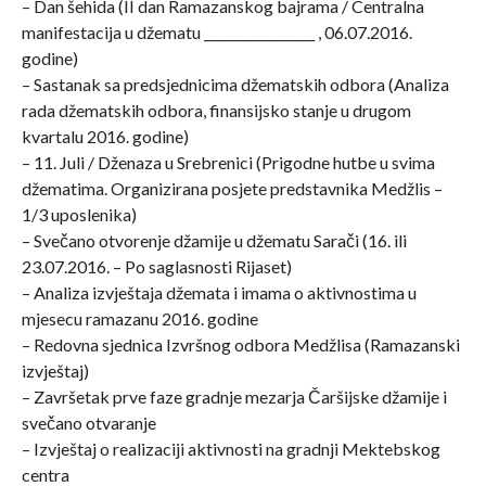
– Dan šehida (II dan Ramazanskog bajrama / Centralna
manifestacija u džematu _________________ , 06.07.2016.
godine)
– Sastanak sa predsjednicima džematskih odbora (Analiza
rada džematskih odbora, finansijsko stanje u drugom
kvartalu 2016. godine)
– 11. Juli / Dženaza u Srebrenici (Prigodne hutbe u svima
džematima. Organizirana posjete predstavnika Medžlis –
1/3 uposlenika)
– Svečano otvorenje džamije u džematu Sarači (16. ili
23.07.2016. – Po saglasnosti Rijaset)
– Analiza izvještaja džemata i imama o aktivnostima u
mjesecu ramazanu 2016. godine
– Redovna sjednica Izvršnog odbora Medžlisa (Ramazanski
izvještaj)
– Završetak prve faze gradnje mezarja Čaršijske džamije i
svečano otvaranje
– Izvještaj o realizaciji aktivnosti na gradnji Mektebskog
centra