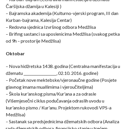
Čaršijska džamija u Kalesiji )
– Bajramska akademija (Kulturno-vjerski program, III dan
Kurban-bajrama, Kalesija Centar)
– Redovna sjednica Izvršnog odbora Medžlisa
– Brifing sastanci sa uposlenicima Medžlisa (svakog petka
od 9h – prostorije Medžlisa)
Oktobar
– Nova hidžretska 1438. godina (Centralna manifestacija u
džematu ___________________, 02.10. 2016. godine)
– Početak nove mektebske/vjeronaučne godine (Posjete
glavnog imama muallimima i vjeroučiteljima)
– Škola kur'anskog pisma/Kur'ana a za odrasle
(Višemjesečni ciklus podučavanja odraslih uvodu u
kur'ansko pismo / Kur'anu. Projektom rukovodi VPS-a
Medžlisa)
– Sastanak sa predsjednicima džematskih odbora (Analiza
rada džematskih odbora, finansijsko stanje u trećem