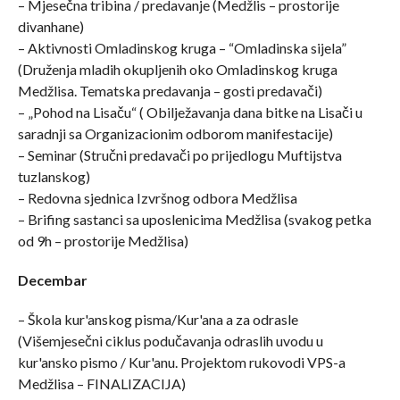
– Mjesečna tribina / predavanje (Medžlis – prostorije
divanhane)
– Aktivnosti Omladinskog kruga – “Omladinska sijela”
(Druženja mladih okupljenih oko Omladinskog kruga
Medžlisa. Tematska predavanja – gosti predavači)
– „Pohod na Lisaču“ ( Obilježavanja dana bitke na Lisači u
saradnji sa Organizacionim odborom manifestacije)
– Seminar (Stručni predavači po prijedlogu Muftijstva
tuzlanskog)
– Redovna sjednica Izvršnog odbora Medžlisa
– Brifing sastanci sa uposlenicima Medžlisa (svakog petka
od 9h – prostorije Medžlisa)
Decembar
– Škola kur'anskog pisma/Kur'ana a za odrasle
(Višemjesečni ciklus podučavanja odraslih uvodu u
kur'ansko pismo / Kur'anu. Projektom rukovodi VPS-a
Medžlisa – FINALIZACIJA)