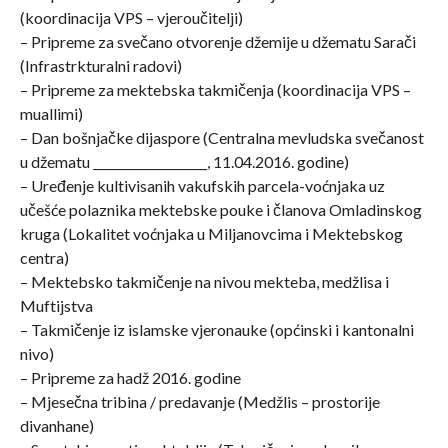
(koordinacija VPS – vjeroučitelji)
– Pripreme za svečano otvorenje džemije u džematu Sarači
(Infrastrkturalni radovi)
– Pripreme za mektebska takmičenja (koordinacija VPS –
muallimi)
– Dan bošnjačke dijaspore (Centralna mevludska svečanost
u džematu ___________________, 11.04.2016. godine)
– Uređenje kultivisanih vakufskih parcela-voćnjaka uz
učešće polaznika mektebske pouke i članova Omladinskog
kruga (Lokalitet voćnjaka u Miljanovcima i Mektebskog
centra)
– Mektebsko takmičenje na nivou mekteba, medžlisa i
Muftijstva
– Takmičenje iz islamske vjeronauke (općinski i kantonalni
nivo)
– Pripreme za hadž 2016. godine
– Mjesečna tribina / predavanje (Medžlis – prostorije
divanhane)