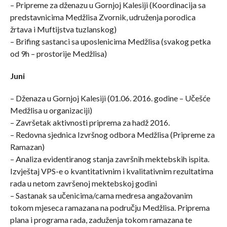
– Pripreme za dženazu u Gornjoj Kalesiji (Koordinacija sa
predstavnicima Medžlisa Zvornik, udruženja porodica
žrtava i Muftijstva tuzlanskog)
– Brifing sastanci sa uposlenicima Medžlisa (svakog petka
od 9h – prostorije Medžlisa)
Juni
– Dženaza u Gornjoj Kalesiji (01.06. 2016. godine – Učešće
Medžlisa u organizaciji)
– Završetak aktivnosti priprema za hadž 2016.
– Redovna sjednica Izvršnog odbora Medžlisa (Pripreme za
Ramazan)
– Analiza evidentiranog stanja završnih mektebskih ispita.
Izvještaj VPS-e o kvantitativnim i kvalitativnim rezultatima
rada u netom završenoj mektebskoj godini
– Sastanak sa učenicima/cama medresa angažovanim
tokom mjeseca ramazana na području Medžlisa. Priprema
plana i programa rada, zaduženja tokom ramazana te