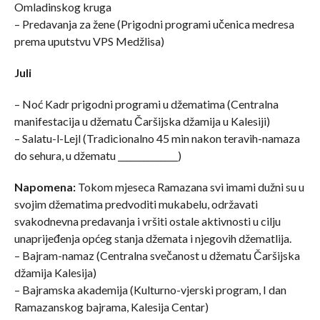
Omladinskog kruga
– Predavanja za žene (Prigodni programi učenica medresa
prema uputstvu VPS Medžlisa)
Juli
– Noć Kadr prigodni programi u džematima (Centralna
manifestacija u džematu Čaršijska džamija u Kalesiji)
– Salatu-l-Lejl (Tradicionalno 45 min nakon teravih-namaza
do sehura, u džematu ______________)
Napomena:
Tokom mjeseca Ramazana svi imami dužni su u
svojim džematima predvoditi mukabelu, održavati
svakodnevna predavanja i vršiti ostale aktivnosti u cilju
unaprijeđenja općeg stanja džemata i njegovih džematlija.
– Bajram-namaz (Centralna svečanost u džematu Čaršijska
džamija Kalesija)
– Bajramska akademija (Kulturno-vjerski program, I dan
Ramazanskog bajrama, Kalesija Centar)