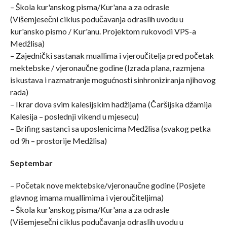
– Škola kur'anskog pisma/Kur'ana a za odrasle
(Višemjesečni ciklus podučavanja odraslih uvodu u
kur'ansko pismo / Kur'anu. Projektom rukovodi VPS-a
Medžlisa)
– Zajednički sastanak muallima i vjeroučitelja pred početak
mektebske / vjeronaučne godine (Izrada plana, razmjena
iskustava i razmatranje mogućnosti sinhroniziranja njihovog
rada)
– Ikrar dova svim kalesijskim hadžijama (Čaršijska džamija
Kalesija – poslednji vikend u mjesecu)
– Brifing sastanci sa uposlenicima Medžlisa (svakog petka
od 9h – prostorije Medžlisa)
Septembar
– Početak nove mektebske/vjeronaučne godine (Posjete
glavnog imama muallimima i vjeroučiteljima)
– Škola kur'anskog pisma/Kur'ana a za odrasle
(Višemjesečni ciklus podučavanja odraslih uvodu u