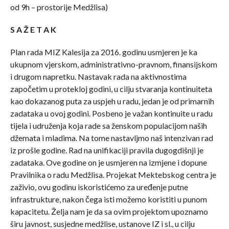
od 9h – prostorije Medžlisa)
S A Ž E T A K
Plan rada MIZ Kalesija za 2016. godinu usmjeren je ka
ukupnom vjerskom, administrativno-pravnom, finansijskom
i drugom napretku. Nastavak rada na aktivnostima
započetim u protekloj godini, u cilju stvaranja kontinuiteta
kao dokazanog puta za uspjeh u radu, jedan je od primarnih
zadataka u ovoj godini. Posbeno je važan kontinuite u radu
tijela i udruženja koja rade sa ženskom populacijom naših
džemata i mladima. Na tome nastavljmo naš intenzivan rad
iz prošle godine. Rad na unifikaciji pravila dugogdišnji je
zadataka. Ove godine on je usmjeren na izmjene i dopune
Pravilnika o radu Medžlisa. Projekat Mektebskog centra je
zaživio, ovu godinu iskoristićemo za uređenje putne
infrastrukture, nakon čega isti možemo koristiti u punom
kapacitetu. Želja nam je da sa ovim projektom upoznamo
širu javnost, susjedne medžlise, ustanove IZ i sl., u cilju