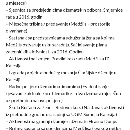
u mjesecu)
– Sjednica sa predsjednicima džematskih odbora. Smjernice
rada u 2016. godini
– Mjesečna tribina / predavanje (Medžlis – prostorije
divanhane)
– Sastanak sa predstavnicama udruženja žena sa kojima
Medžlis ostvaruje usku saradnju. Sačinjavanje plana
zajedničkih aktivniosti za 2016. Godinu.
– Aktivnosti na izmjeni Pravilnika o radu Medžlisa IZ
Kalesija
– Izgrada projekta budućeg mezarja Čaršijske džemije u
Kalesiji
– Radne posjete džematima-imamima (Evidentiranje i
rješavanje aktualne problematike – dva džemata mjesečno
uz prethodnu najavu posjete)
– Škola Kur'ana za žene – Redovni kurs (Nastavak aktivnosti
iz prethodne godine u saradnji sa UGM Sumejja Kalesija)
– Aktivnosti na gradnji džamije u džematu Hrasno Donje.
– Brifing sastanci sa uposlenicima Medžlisa (svakog petka