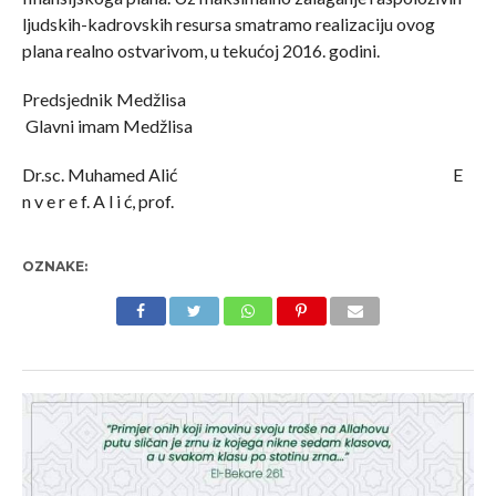
ljudskih-kadrovskih resursa smatramo realizaciju ovog
plana realno ostvarivom, u tekućoj 2016. godini.
Predsjednik Medžlisa
Glavni imam Medžlisa
Dr.sc. Muhamed Alić E
n v e r e f. A l i ć, prof.
OZNAKE: