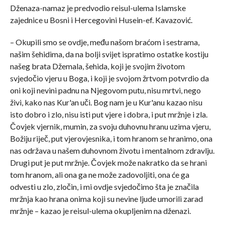
Dženaza-namaz je predvodio reisul-ulema Islamske
zajednice u Bosni i Hercegovini Husein-ef. Kavazović.
– Okupili smo se ovdje, među našom braćom i sestrama,
našim šehidima, da na bolji svijet ispratimo ostatke kostiju
našeg brata Džemala, šehida, koji je svojim životom
svjedočio vjeru u Boga, i koji je svojom žrtvom potvrdio da
oni koji nevini padnu na Njegovom putu, nisu mrtvi, nego
živi, kako nas Kur'an uči. Bog nam je u Kur'anu kazao nisu
isto dobro i zlo, nisu isti put vjere i dobra, i put mržnje i zla.
Čovjek vjernik, mumin, za svoju duhovnu hranu uzima vjeru,
Božiju riječ, put vjerovjesnika, i tom hranom se hranimo, ona
nas održava u našem duhovnom životu i mentalnom zdravlju.
Drugi put je put mržnje. Čovjek može nakratko da se hrani
tom hranom, ali ona ga ne može zadovoljiti, ona će ga
odvesti u zlo, zločin, i mi ovdje svjedočimo šta je značila
mržnja kao hrana onima koji su nevine ljude umorili zarad
mržnje – kazao je reisul-ulema okupljenim na dženazi.