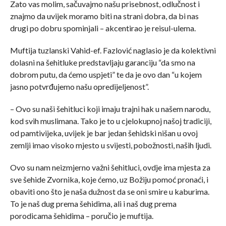
Zato vas molim, sačuvajmo našu prisebnost, odlučnost i
znajmo da uvijek moramo biti na strani dobra, da bi nas
drugi po dobru spominjali – akcentirao je reisul-ulema.
Muftija tuzlanski Vahid-ef. Fazlović naglasio je da kolektivni
dolasni na šehitluke predstavljaju garanciju “da smo na
dobrom putu, da ćemo uspjeti” te da je ovo dan “u kojem
jasno potvrđujemo našu opredijeljenost”.
– Ovo su naši šehitluci koji imaju trajni hak u našem narodu,
kod svih muslimana. Tako je to u cjelokupnoj našoj tradiciji,
od pamtivijeka, uvijek je bar jedan šehidski nišan u ovoj
zemlji imao visoko mjesto u svijesti, pobožnosti, naših ljudi.
Ovo su nam neizmjerno važni šehitluci, ovdje ima mjesta za
sve šehide Zvornika, koje ćemo, uz Božiju pomoć pronaći, i
obaviti ono što je naša dužnost da se oni smire u kaburima.
To je naš dug prema šehidima, ali i naš dug prema
porodicama šehidima – poručio je muftija.