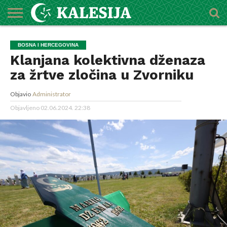
POČETNA
O
DŽEMATI
IMAMI
MEKTEBSKI
VIJESTI
HUTBE
NAJAVE
KALENDAR
KONTAKT
BOSNA I HERCEGOVINA
MEDŽLISU
CENTAR
Klanjana kolektivna dženaza
za žrtve zločina u Zvorniku
Objavio
Administrator
Objavljeno
02.06.2024. 22:38