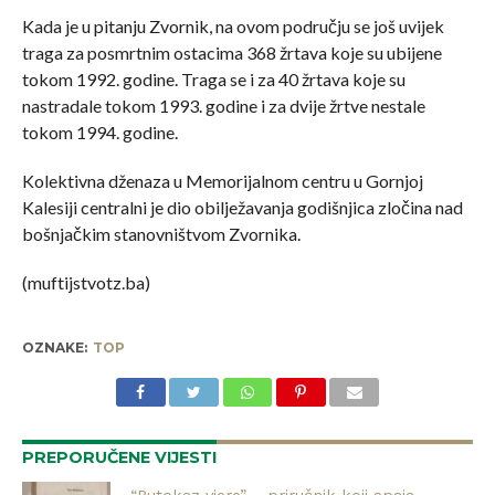
Kada je u pitanju Zvornik, na ovom području se još uvijek
traga za posmrtnim ostacima 368 žrtava koje su ubijene
tokom 1992. godine. Traga se i za 40 žrtava koje su
nastradale tokom 1993. godine i za dvije žrtve nestale
tokom 1994. godine.
Kolektivna dženaza u Memorijalnom centru u Gornjoj
Kalesiji centralni je dio obilježavanja godišnjica zločina nad
bošnjačkim stanovništvom Zvornika.
(muftijstvotz.ba)
OZNAKE:
TOP
PREPORUČENE VIJESTI
“Putokaz vjere” – priručnik koji spaja