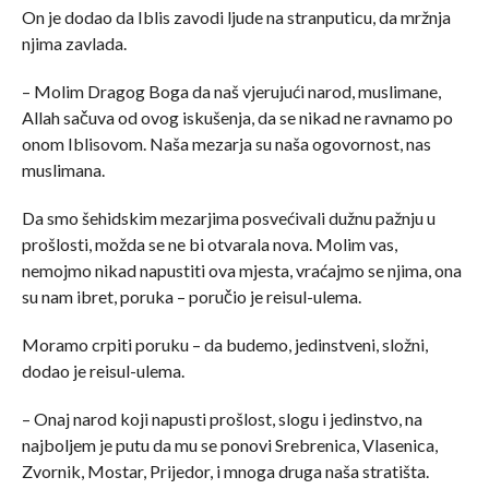
On je dodao da Iblis zavodi ljude na stranputicu, da mržnja
njima zavlada.
– Molim Dragog Boga da naš vjerujući narod, muslimane,
Allah sačuva od ovog iskušenja, da se nikad ne ravnamo po
onom Iblisovom. Naša mezarja su naša ogovornost, nas
muslimana.
Da smo šehidskim mezarjima posvećivali dužnu pažnju u
prošlosti, možda se ne bi otvarala nova. Molim vas,
nemojmo nikad napustiti ova mjesta, vraćajmo se njima, ona
su nam ibret, poruka – poručio je reisul-ulema.
Moramo crpiti poruku – da budemo, jedinstveni, složni,
dodao je reisul-ulema.
– Onaj narod koji napusti prošlost, slogu i jedinstvo, na
najboljem je putu da mu se ponovi Srebrenica, Vlasenica,
Zvornik, Mostar, Prijedor, i mnoga druga naša stratišta.