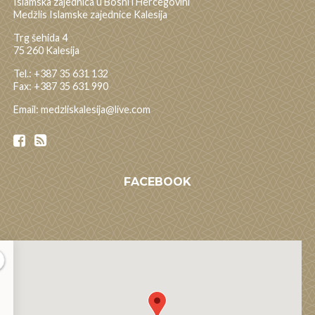
Islamska zajednica u Bosni i Hercegovini
Medžlis Islamske zajednice Kalesija
Trg šehida 4
75 260 Kalesija
Tel.: +387 35 631 132
Fax: +387 35 631 990
Email: medzliskalesija@live.com
FACEBOOK