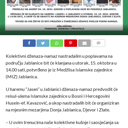
COMMENTS
Kolektivni dženaza-namaz nastradalim u poplavama na
području Jablanice bit će klanjana u utorak, 15. oktobra u
14.00 sati, potvrđeno je iz Medžlisa Islamske zajednice
(MIZ) Jablanica.
U haremu “Jasen” u Jablanici dženaza-namaz predvodit će
reisul-ulema Islamske zajednice u Bosni i Hercegovini
Husein-ef. Kavazović, a ukop nastradalih bit će organiziran
na mjesnim mezarjima Donja Jablanica, Djevor i Zlate.
– U ovim trenucima naše kolektivne kušnje i saosjećanja sa