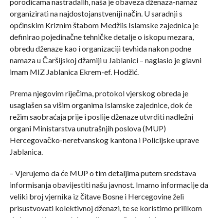
porodicama nastradalih, naša je obaveza dženaza-namaz
organizirati na najdostojanstveniji način. U saradnji s
općinskim Kriznim štabom Medžlis Islamske zajednica je
definirao pojedinačne tehničke detalje o iskopu mezara,
obredu dženaze kao i organizaciji tevhida nakon podne
namaza u Čaršijskoj džamiji u Jablanici – naglasio je glavni
imam MIZ Jablanica Ekrem-ef. Hodžić.
Prema njegovim riječima, protokol vjerskog obreda je
usaglašen sa višim organima Islamske zajednice, dok će
režim saobraćaja prije i poslije dženaze utvrditi nadležni
organi Ministarstva unutrašnjih poslova (MUP)
Hercegovačko-neretvanskog kantona i Policijske uprave
Jablanica.
– Vjerujemo da će MUP o tim detaljima putem sredstava
informisanja obavijestiti našu javnost. Imamo informacije da
veliki broj vjernika iz čitave Bosne i Hercegovine želi
prisustvovati kolektivnoj dženazi, te se koristimo prilikom