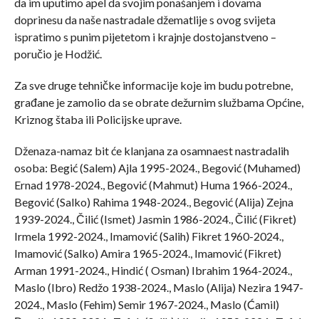
da im uputimo apel da svojim ponašanjem i dovama
doprinesu da naše nastradale džematlije s ovog svijeta
ispratimo s punim pijetetom i krajnje dostojanstveno –
poručio je Hodžić.
Za sve druge tehničke informacije koje im budu potrebne,
građane je zamolio da se obrate dežurnim službama Općine,
Kriznog štaba ili Policijske uprave.
Dženaza-namaz bit će klanjana za osamnaest nastradalih
osoba: Begić (Salem) Ajla 1995-2024., Begović (Muhamed)
Ernad 1978-2024., Begović (Mahmut) Huma 1966-2024.,
Begović (Salko) Rahima 1948-2024., Begović (Alija) Zejna
1939-2024., Čilić (Ismet) Jasmin 1986-2024., Čilić (Fikret)
Irmela 1992-2024., Imamović (Salih) Fikret 1960-2024.,
Imamović (Salko) Amira 1965-2024., Imamović (Fikret)
Arman 1991-2024., Hindić ( Osman) Ibrahim 1964-2024.,
Maslo (Ibro) Redžo 1938-2024., Maslo (Alija) Nezira 1947-
2024., Maslo (Fehim) Semir 1967-2024., Maslo (Ćamil)