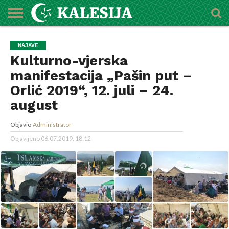
POČETNA
O
DŽEMATI
IMAMI
MEKTEBSKI
VIJESTI
HUTBE
NAJAVE
KALENDAR
KONTAKT
NAJAVE
MEDŽLISU
CENTAR
Kulturno-vjerska
manifestacija „Pašin put –
Orlić 2019“, 12. juli – 24.
august
Objavio
Administrator
Objavljeno
06.07.2019. 18:12