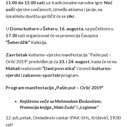
11.00 do 15.00 sati
, uz tradicionalne narodne igre.
Noć
uoči
vjerske svečanosti, između akšama i jacije, na
lokalitetu dovišta upriličit će se
zikr
.
U
Domu kulture
u
Šeheru
,
16. augusta
, sa početkom u
17.30
sati organizovat će se promocija časopisa
“Šeherdžik”
Kalesija.
Završetak
kulturno-vjerske manifestacije “Pašin put –
Orlić 2019” predviđen je za
23. i 24. august
, kada će se na
Mahali
realizovati
“Dani povratka”
i izvesti
kulturno-
vjerski
i
zabavno-sportski
program.
Program manifestacije „Pašin put – Orlić 2019“
Književno veče sa Mehmedom Đedovićem,
Promocija knjiga „Malo čudo“ i „Legionar“
12. juli, petak, Omladinski centar IPAK-SHL, Križevići, 19.00
sati