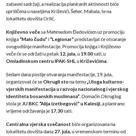
zabavni sadržaji, a realizacija planiranih aktivnosti biće
upriličena u naseljima Križevići, Šeher, Mahala, te na
lokalitetu dovišta Orlić.
Književno veče
sa Mehmedom Đedovićem uz promociju
knjiga
“Malo čudo”
i
“Legionar”
predstavljat će otvaranje
ovogodišnje manifestacije. Promocija knjiga i Književno
veče će se održati u petak
12. jula,
u
19.00
sati, u
Omladinskom centru
IPAK-SHL
u
Križevićima
.
Sedam dana poslije otvaranja manifestacije, 19. jula,
organizovat će se
Okrugli sto
na temu
„Uloga kulturno-
vjerskih manifestacija u razvoju nacionalnog i vjerskog
identiteta bosanskih muslimana“
. Domaćin Okruglog
stola je
JU BKC “Alija Izetbegović” u Kalesiji
, a planirano
vrijeme održavanja je
17.30
sati.
Centralna vjerska svečanost
biće organizovana na
lokalitetu dovišta dana
27. jula,
u vremenskom terminu od