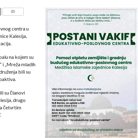
COMMENTS
vnog centra u
ice Kalesija,
acija.
balu na kojem su
f“ i „Mreža mladih
druženja bili su
oaktiva.
i su članovi
esija, drugo
 a četvrtim
.