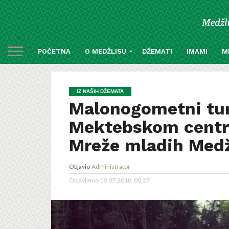
POČETNA
O MEDŽLISU
DŽEMATI
IMAMI
M
IZ NAŠIH DŽEMATA
Malonogometni turn
Mektebskom centru
Mreže mladih Medžl
Objavio
Administrator
Objavljeno
19.07.2018. 00:27