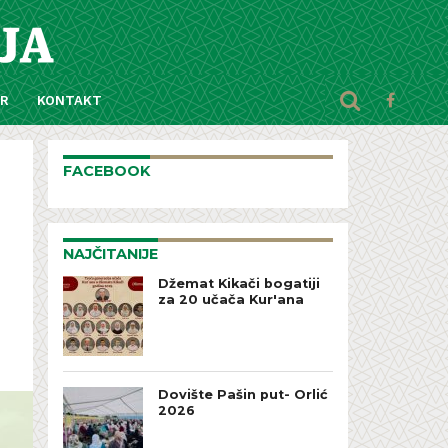
AR
KONTAKT
FACEBOOK
NAJČITANIJE
Džemat Kikači bogatiji
za 20 učača Kur'ana
Dovište Pašin put- Orlić
2026