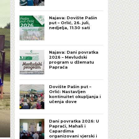
Najava: Dovište Pašin
put – Orlić, 26. juli,
nedjelja, 11:30 sati
Najava: Dani povratka
2026 – Mevludski
program u džematu
Papraća
Dovište Pašin put –
Orlić: Nastavljen
kontinuitet okupljanja i
učenja dove
Dani povratka 2026: U
Papraći, Mahali i
Capardima
organizovani vjerski i