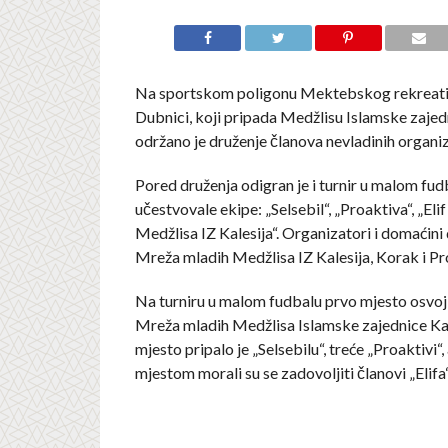
Na sportskom poligonu Mektebskog rekreati
Dubnici, koji pripada Medžlisu Islamske zajedn
održano je druženje članova nevladinih organiz
Pored druženja odigran je i turnir u malom fud
učestvovale ekipe: „Selsebil“, „Proaktiva“, „Eli
Medžlisa IZ Kalesija“. Organizatori i domaćini 
Mreža mladih Medžlisa IZ Kalesija, Korak i Pr
Na turniru u malom fudbalu prvo mjesto osvojil
Mreža mladih Medžlisa Islamske zajednice Kal
mjesto pripalo je „Selsebilu“, treće „Proaktivi“,
mjestom morali su se zadovoljiti članovi „Elifa“