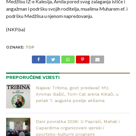
Medžlisu IZ-e Kalesija, Amila pored svog zalaganja ističe i
angažman i podršku svojih roditelja, mualima Muharem ef. i
podršku Medžlisa u njenom napredovanju.
(NKP.ba)
OZNAKE:
TOP
PREPORUČENE VIJESTI
Najava: Tribina, gost predavač hfz.
Ammar Bašić, Tom-Cat arena Kikači, u
petak 7. augusta poslije akšama
Dani povratka 2026: U Papraći, Mahali i
Capardima organizovani vjerski i
sportsko-kulturni programi