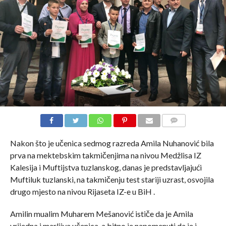
COMMENTS
Nakon što je učenica sedmog razreda Amila Nuhanović bila
prva na mektebskim takmičenjima na nivou Medžlisa IZ
Kalesija i Muftijstva tuzlanskog, danas je predstavljajući
Muftiluk tuzlanski, na takmičenju test stariji uzrast, osvojila
drugo mjesto na nivou Rijaseta IZ-e u BiH .
Amilin mualim Muharem Mešanović ističe da je Amila
vrijedna i marljiva učenica, a bitno je napomenuti da je i