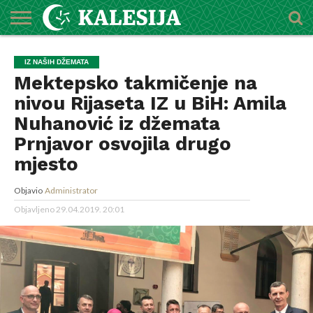
POČETNA
O
DŽEMATI
IMAMI
MEKTEBSKI
VIJESTI
HUTBE
NAJAVE
KALENDAR
KONTAKT
IZ NAŠIH DŽEMATA
MEDŽLISU
CENTAR
Mektepsko takmičenje na
nivou Rijaseta IZ u BiH: Amila
Nuhanović iz džemata
Prnjavor osvojila drugo
mjesto
Objavio
Administrator
Objavljeno
29.04.2019. 20:01