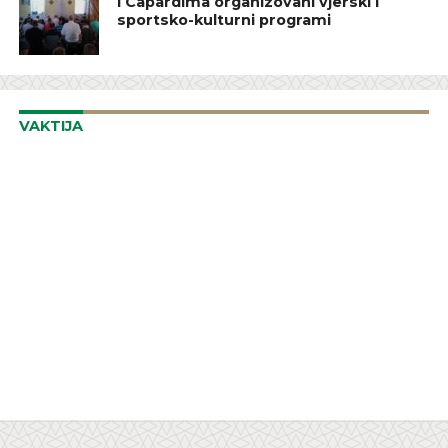
i Capardima organizovani vjerski i
sportsko-kulturni programi
VAKTIJA