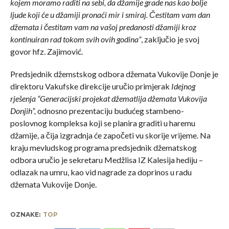
kojem moramo raditi na sebi, da džamije grade nas kao bolje
ljude koji će u džamiji pronaći mir i smiraj. Čestitam vam dan
džemata i čestitam vam na vašoj predanosti džamiji kroz
kontinuiran rad tokom svih ovih godina”
, zaključio je svoj
govor hfz. Zajimović.
Predsjednik džemstskog odbora džemata Vukovije Donje je
direktoru Vakufske direkcije uručio primjerak
Idejnog
rješenja “Generacijski projekat džematlija džemata Vukovija
Donjih”,
odnosno prezentaciju budućeg stambeno-
poslovnog kompleksa koji se planira graditi u haremu
džamije, a čija izgradnja će započeti vu skorije vrijeme. Na
kraju mevludskog programa predsjednik džematskog
odbora uručio je sekretaru Medžlisa IZ Kalesija hediju –
odlazak na umru, kao vid nagrade za doprinos u radu
džemata Vukovije Donje.
OZNAKE:
TOP