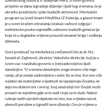
džematskog odbora, h. Sulejman Herić, u svom govoru
prisjetio se dana izgradnje džamije i ljudi tog vremena, te je
ukratko predstavio i plan budućih aktivnosti. Mevludski
program su izveli imami Medžlisa IZ Kalesija, a glavni imam
je u svom kraćem obraćanju istakao važnost odgoja i
mektebske pouke najmlađih, odnosno budućih generacija
koje će u dogledno vrijeme preuzeti emanet brige i vođenja
džemata.
Gost predavač na mevludskoj svečanosti bio je dr. hfz.
Senaid ef. Zajimović, direktor Vakufske direkcije, koji je u
svom vaz-i nasihatu govorio o (ne)zadovoljstvu ljudi
današnjice.
“U vremenu današnjem svega imamo više nego
ranije, ali je manje zadovoljstva s onim što se ima. Sve smo više
svjedoci da materijalne vrijednosti ne ispunjavaju čovjeka, ne
daju mu duševni mir i smiraj. Svoj unutrašnji mir čovjek može
pronaći na mjestima gdje se to nudi i koja za to služe. Nakon
rušenja naših vjerskih objekata mi smo, kao vrijedan narod,
obnovili porušene a izgradili nove džamije. Ovo je vrijeme u