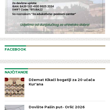
FACEBOOK
NAJČITANIJE
Džemat Kikači bogatiji za 20 učača
Kur'ana
Dovište Pašin put- Orlić 2026