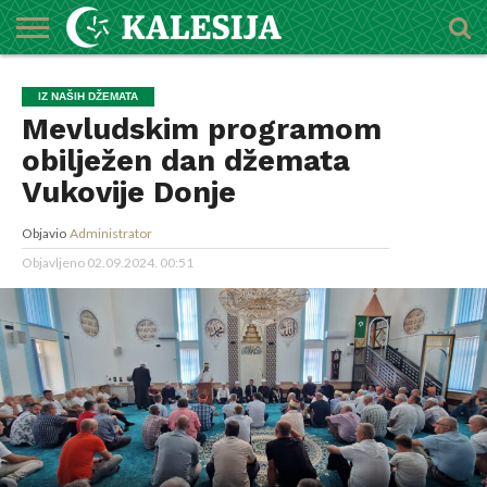
POČETNA
O
DŽEMATI
IMAMI
MEKTEBSKI
VIJESTI
HUTBE
NAJAVE
KALENDAR
KONTAKT
IZ NAŠIH DŽEMATA
MEDŽLISU
CENTAR
Mevludskim programom
obilježen dan džemata
Vukovije Donje
Objavio
Administrator
Objavljeno
02.09.2024. 00:51