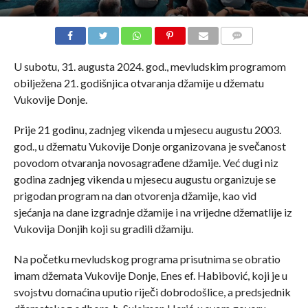
COMMENTS
U subotu, 31. augusta 2024. god., mevludskim programom
obilježena 21. godišnjica otvaranja džamije u džematu
Vukovije Donje.
Prije 21 godinu, zadnjeg vikenda u mjesecu augustu 2003.
god., u džematu Vukovije Donje organizovana je svečanost
povodom otvaranja novosagrađene džamije. Već dugi niz
godina zadnjeg vikenda u mjesecu augustu organizuje se
prigodan program na dan otvorenja džamije, kao vid
sjećanja na dane izgradnje džamije i na vrijedne džematlije iz
Vukovija Donjih koji su gradili džamiju.
Na početku mevludskog programa prisutnima se obratio
imam džemata Vukovije Donje, Enes ef. Habibović, koji je u
svojstvu domaćina uputio riječi dobrodošlice, a predsjednik