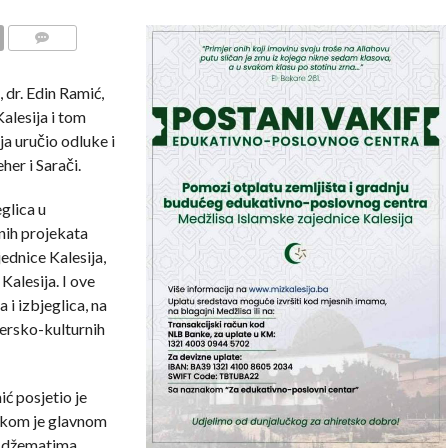
COMMENTS
, dr. Edin Ramić,
alesija i tom
a uručio odluke i
her i Sarači.
glica u
nih projekata
dnice Kalesija,
Kalesija. I ove
i izbjeglica, na
vjersko-kulturnih
ć posjetio je
likom je glavnom
u džematima