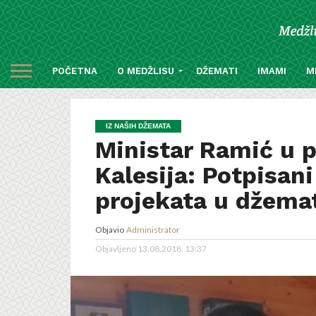
POČETNA
O MEDŽLISU
DŽEMATI
IMAMI
M
IZ NAŠIH DŽEMATA
Ministar Ramić u p
Kalesija: Potpisani
projekata u džemat
Objavio
Administrator
Objavljeno
13.08.2018. 13:37