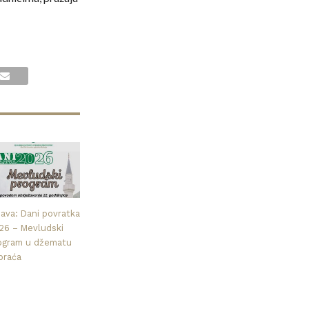
java: Dani povratka
26 – Mevludski
ogram u džematu
praća