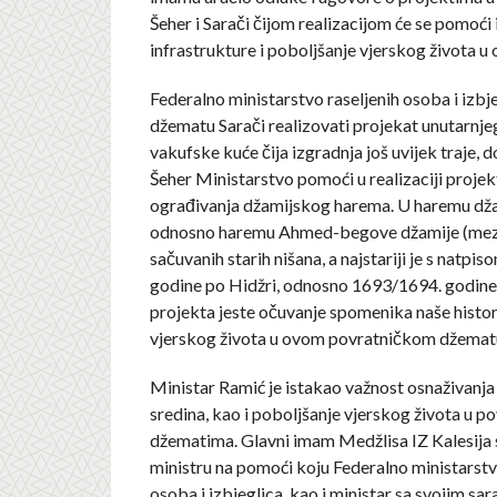
Šeher i Sarači čijom realizacijom će se pomoći
infrastrukture i poboljšanje vjerskog života 
Federalno ministarstvo raseljenih osoba i izbje
džematu Sarači realizovati projekat unutarnje
vakufske kuće čija izgradnja još uvijek traje, 
Šeher Ministarstvo pomoći u realizaciji projek
ograđivanja džamijskog harema. U haremu dža
odnosno haremu Ahmed-begove džamije (meza
sačuvanih starih nišana, a najstariji je s natpis
godine po Hidžri, odnosno 1693/1694. godine.
projekta jeste očuvanje spomenika naše histor
vjerskog života u ovom povratničkom džemat
Ministar Ramić je istakao važnost osnaživanja
sredina, kao i poboljšanje vjerskog života u p
džematima. Glavni imam Medžlisa IZ Kalesija 
ministru na pomoći koju Federalno ministarstv
osoba i izbjeglica, kao i ministar sa svojim sa