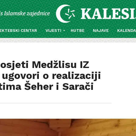
EKTEBSKI CENTAR
VIJESTI
HUTBE
NAJAVE
KALEND
osjeti Medžlisu IZ
 ugovori o realizaciji
ima Šeher i Sarači