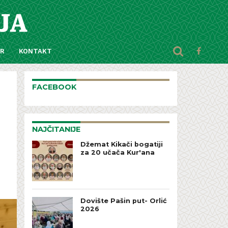
AR
KONTAKT
FACEBOOK
NAJČITANIJE
Džemat Kikači bogatiji
za 20 učača Kur'ana
Dovište Pašin put- Orlić
2026