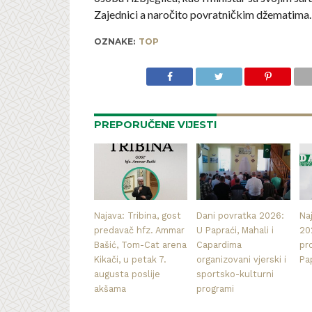
Zajednici a naročito povratničkim džematima.
OZNAKE:
TOP
PREPORUČENE VIJESTI
Najava: Tribina, gost
Dani povratka 2026:
Na
predavač hfz. Ammar
U Papraći, Mahali i
20
Bašić, Tom-Cat arena
Capardima
pr
Kikači, u petak 7.
organizovani vjerski i
Pa
augusta poslije
sportsko-kulturni
akšama
programi