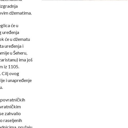
 izgradnja
u ovim džematima.
glica će u
g uređenja
dok će u džematu
ta uređenja i
mije u Šeheru,
ristanu) ima još
om iz 1105.
 Cilj ovog
ije i unapređenje
u.
 povratničkih
ovratničkim
se zahvalio
o raseljenih
radnicima, pružaju