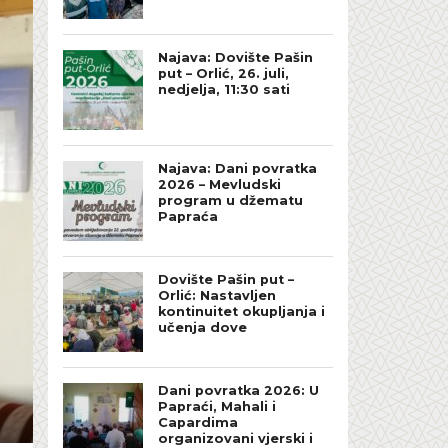
Najava: Dovište Pašin
put – Orlić, 26. juli,
nedjelja, 11:30 sati
Najava: Dani povratka
2026 – Mevludski
program u džematu
Papraća
Dovište Pašin put –
Orlić: Nastavljen
kontinuitet okupljanja i
učenja dove
Dani povratka 2026: U
Papraći, Mahali i
Capardima
organizovani vjerski i