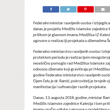
Federalni ministar raseljenih osoba i izbjeglica
danas je posjetio Medžlis Islamske zajednice K
prilikom je glavnom imamu Medžlisa IZ Kalesij
ugovore o realizaciji projekata u džematima Še
Federalno ministarstvo raseljenih osoba i izbje
proteklom periodu je realizacijom mnogobroj
nesebično pomoglo rad Medžlisa Islamske zaje
odnosno džemate koji gravitiraju pri Medžlisu 
godine Federalno ministarstvo raseljenih osoba 
čijem čelu je dr. Ramić, pokrovitelj je brojnih 
manifestacija i sufinansijer raznih projekata.
Danas, 13. augusta 2018. godine, ministar Rami
Medžlis Islamske zajednice Kalesija i tom pri
imamu uručio odluke i ugovore o projektima 