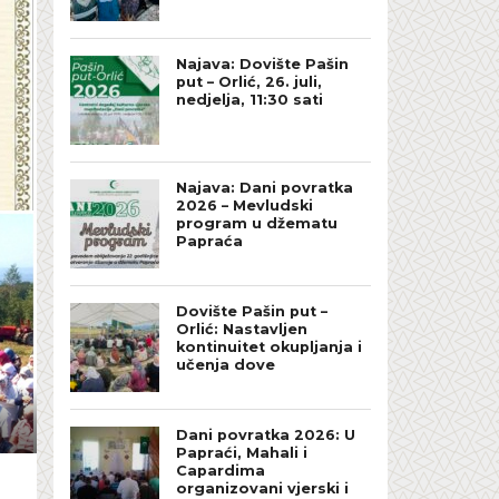
Najava: Dovište Pašin
put – Orlić, 26. juli,
nedjelja, 11:30 sati
Najava: Dani povratka
2026 – Mevludski
program u džematu
Papraća
Dovište Pašin put –
Orlić: Nastavljen
kontinuitet okupljanja i
učenja dove
Dani povratka 2026: U
Papraći, Mahali i
Capardima
organizovani vjerski i