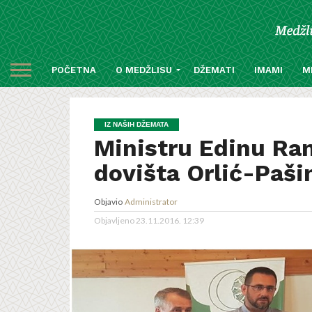
POČETNA
O MEDŽLISU
DŽEMATI
IMAMI
M
IZ NAŠIH DŽEMATA
Ministru Edinu Ra
dovišta Orlić-Paši
Objavio
Administrator
Objavljeno
23.11.2016. 12:39