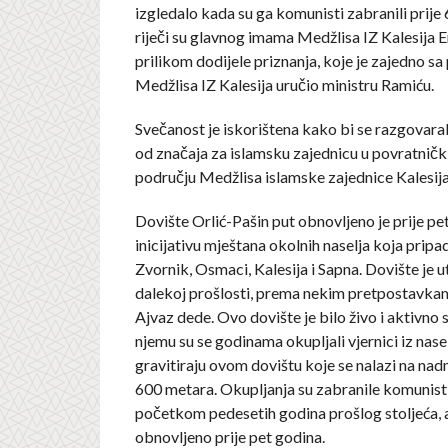
izgledalo kada su ga komunisti zabranili prije 
riječi su glavnog imama Medžlisa IZ Kalesija E
prilikom dodijele priznanja, koje je zajedno s
Medžlisa IZ Kalesija uručio ministru Ramiću.
Svečanost je iskorištena kako bi se razgovara
od značaja za islamsku zajednicu u povratnič
području Medžlisa islamske zajednice Kalesija
Dovište Orlić-Pašin put obnovljeno je prije pe
inicijativu mještana okolnih naselja koja prip
Zvornik, Osmaci, Kalesija i Sapna. Dovište je 
dalekoj prošlosti, prema nekim pretpostavka
Ajvaz dede. Ovo dovište je bilo živo i aktivno s
njemu su se godinama okupljali vjernici iz nase
gravitiraju ovom dovištu koje se nalazi na nad
600 metara. Okupljanja su zabranile komunisti
početkom pedesetih godina prošlog stoljeća, a
obnovljeno prije pet godina.