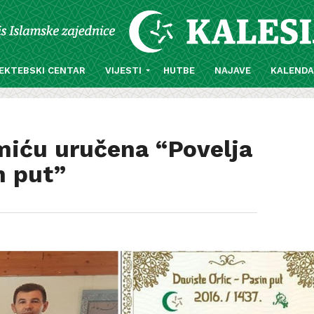
EKTEBSKI CENTAR
VIJESTI
HUTBE
NAJAVE
KALEND
miću uručena “Povelja
n put”