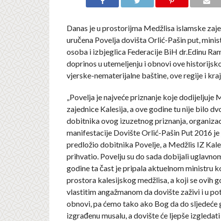
Danas je u prostorijma Medžlisa islamske zaje
uručena Povelja dovišta Orlić-Pašin put, minist
osoba i izbjeglica Federacije BiH dr.Edinu Ra
doprinos u utemeljenju i obnovi ove historijsk
vjerske-nematerijalne baštine, ove regije i kraj
„Povelja je najveće priznanje koje dodijeljuje 
zajednice Kalesija, a ove godine tu nije bilo d
dobitnika ovog izuzetnog priznanja, organiza
manifestacije Dovište Orlić-Pašin Put 2016 je
predložio dobitnika Povelje, a Medžlis IZ Kale
prihvatio. Povelju su do sada dobijali uglavnom
godine ta čast je pripala aktuelnom ministru ko
prostora kalesijskog medžlisa, a koji se ovih 
vlastitim angažmanom da dovište zaživi i u po
obnovi, pa ćemo tako ako Bog da do sljedeće g
izgrađenu musalu, a dovište će ljepše izgledati