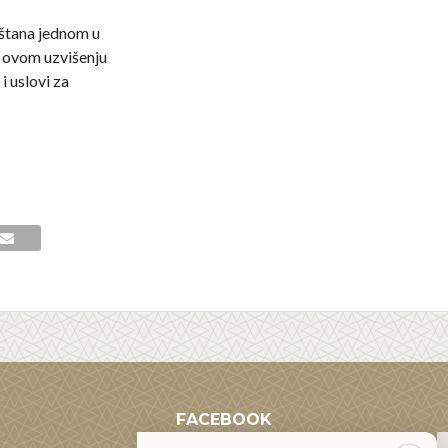
eštana jednom u
e ovom uzvišenju
i uslovi za
FACEBOOK