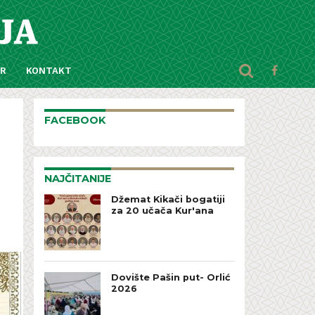
AR
KONTAKT
FACEBOOK
NAJČITANIJE
Džemat Kikači bogatiji
za 20 učača Kur'ana
Dovište Pašin put- Orlić
2026