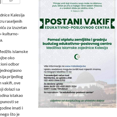
COMMENTS
dnice Kalesija
ru raseljenih
miću za izuzetan
o-kulturno-
a.
Medžlis islamske
vojbe oko
cioni odbor
 jednoglasno
sija prijedlog
 vakifi, ove
ji dolazi sa
godina istakao
tpunosti se
odine imati i
 nego što je