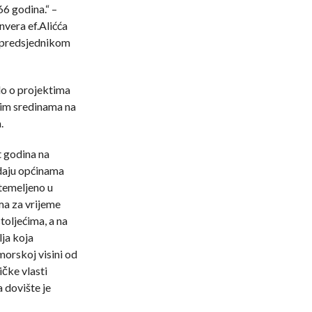
66 godina.“ –
nvera ef.Alićća
a predsjednikom
lo o projektima
kim sredinama na
.
t godina na
adaju općinama
utemeljeno u
ma za vrijeme
toljećima, a na
lja koja
morskoj visini od
čke vlasti
 dovište je